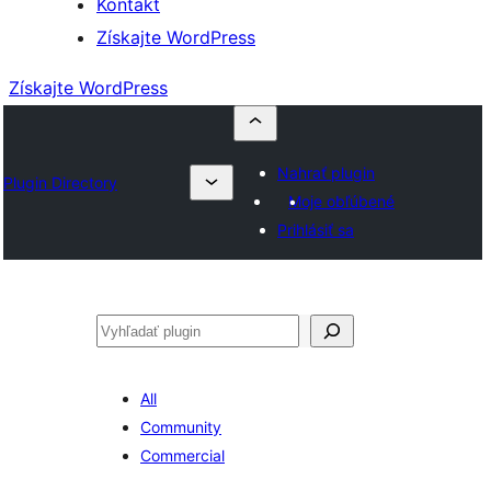
Kontakt
Získajte WordPress
Získajte WordPress
Nahrať plugin
Plugin Directory
Moje obľúbené
Prihlásiť sa
Hľadať
All
Community
Commercial