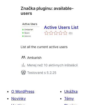
Značka pluginu:
available-
users
Active Users List
celkové
(0
)
hodnotenie
List all the current active users
Ambarish
Menej než 10 aktívnych inštalácií
Testované s 5.2.25
O WordPress
Ukážka
Novinky
Témy