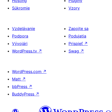
Hosting
Pluginy
Súkromie
Vzory
Vzdelávanie
Zapojte sa
Podpora
Podujatia
Vývojári
Prispieť
↗
WordPress.tv
↗
Swag
↗
WordPress.com
↗
Matt
↗
bbPress
↗
BuddyPress
↗