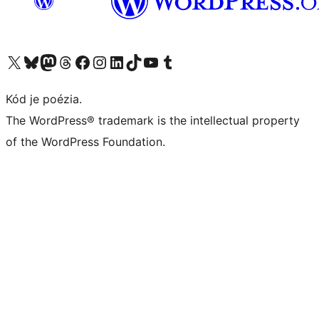
Navštívte náš účet na X (predtým Twitter)
Navštívte náš účet na platforme Bluesky
Navštívte náš účet na Mastodone
Navštívte náš účet na platforme Threads
Navštívte našu stránku na Facebooku
Navštívte náš účet Instagram
Navštívte náš účet LinkedIn
Navštívte náš účet na platforme TikTok
Navštívte náš kanál YouTube
Navštívte náš účet na platforme Tumblr
Kód je poézia.
The WordPress® trademark is the intellectual property
of the WordPress Foundation.