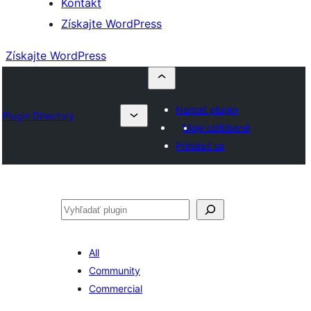
Kontakt
Získajte WordPress
Získajte WordPress
Nahrať plugin
Plugin Directory
Moje obľúbené
Prihlásiť sa
Hľadať
All
Community
Commercial