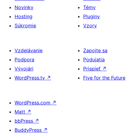
Novinky
Témy
Hosting
Pluginy
Súkromie
Vzory
Vzdelávanie
Zapojte sa
Podpora
Podujatia
Vývojári
Prispieť
↗
WordPress.tv
↗
Five for the Future
WordPress.com
↗
Matt
↗
bbPress
↗
BuddyPress
↗