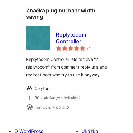
Značka pluginu:
bandwidth
saving
Replytocom
Controller
celkové
(2
)
hodnotenie
Replytocom Controller lets remove "?
replytocom" from comment reply urls and
redirect bots who try to use it anyway.
ClaytonL
80+ aktívnych inštalácií
Testované s 3.5.2
O WordPress
Ukážka