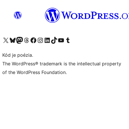
Navštívte náš účet na X (predtým Twitter)
Navštívte náš účet na platforme Bluesky
Navštívte náš účet na Mastodone
Navštívte náš účet na platforme Threads
Navštívte našu stránku na Facebooku
Navštívte náš účet Instagram
Navštívte náš účet LinkedIn
Navštívte náš účet na platforme TikTok
Navštívte náš kanál YouTube
Navštívte náš účet na platforme Tumblr
Kód je poézia.
The WordPress® trademark is the intellectual property
of the WordPress Foundation.