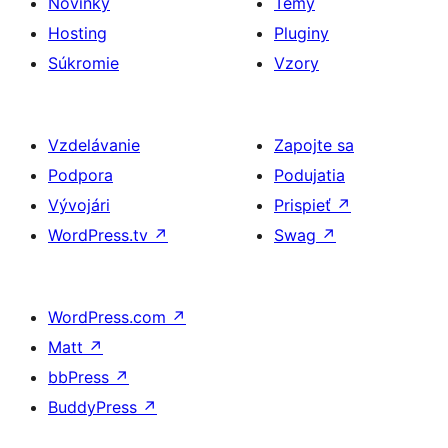
Novinky
Témy
Hosting
Pluginy
Súkromie
Vzory
Vzdelávanie
Zapojte sa
Podpora
Podujatia
Vývojári
Prispieť
↗
WordPress.tv
↗
Swag
↗
WordPress.com
↗
Matt
↗
bbPress
↗
BuddyPress
↗