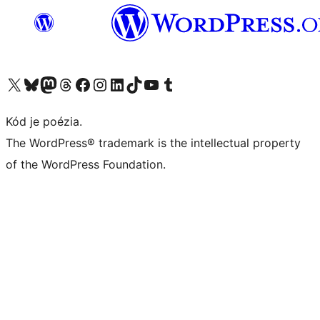
Navštívte náš účet na X (predtým Twitter)
Navštívte náš účet na platforme Bluesky
Navštívte náš účet na Mastodone
Navštívte náš účet na platforme Threads
Navštívte našu stránku na Facebooku
Navštívte náš účet Instagram
Navštívte náš účet LinkedIn
Navštívte náš účet na platforme TikTok
Navštívte náš kanál YouTube
Navštívte náš účet na platforme Tumblr
Kód je poézia.
The WordPress® trademark is the intellectual property
of the WordPress Foundation.