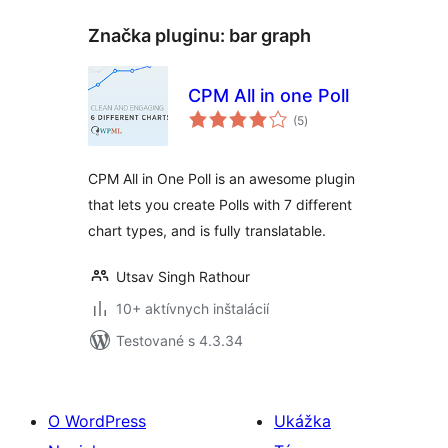
Značka pluginu:
bar graph
CPM All in one Poll
celkové
(5
)
hodnotenie
CPM All in One Poll is an awesome plugin
that lets you create Polls with 7 different
chart types, and is fully translatable.
Utsav Singh Rathour
10+ aktívnych inštalácií
Testované s 4.3.34
O WordPress
Ukážka