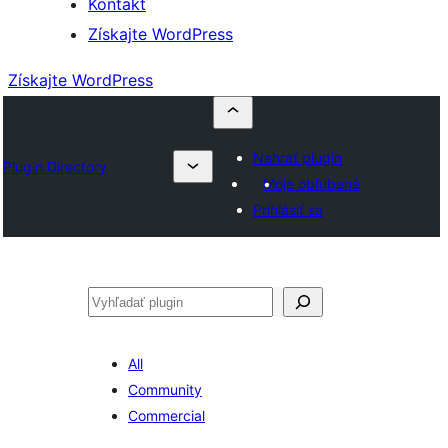
Kontakt
Získajte WordPress
Získajte WordPress
Nahrať plugin
Plugin Directory
Moje obľúbené
Prihlásiť sa
Hľadať
All
Community
Commercial