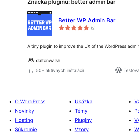
Značka pluginu:
better admin bar
Better WP Admin Bar
celkové
(2
)
hodnotenie
A tiny plugin to improve the UX of the WordPress admin
daltonwalsh
50+ aktívnych inštalácií
Testova
O WordPress
Ukážka
V
Novinky
Témy
P
Hosting
Pluginy
V
Súkromie
Vzory
W