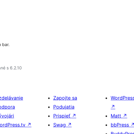
 bar.
né s 6.2.10
zdelávanie
Zapojte sa
WordPres
odpora
Podujatia
↗
ývojári
Prispieť
↗
Matt
↗
ordPress.tv
↗
Swag
↗
bbPress
BuddyPre