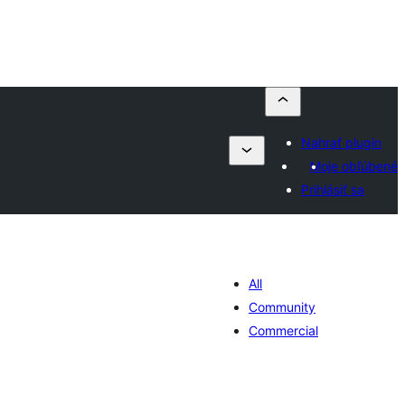
Nahrať plugin
Moje obľúbené
Prihlásiť sa
All
Community
Commercial