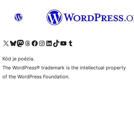
Navštívte náš účet na X (predtým Twitter)
Navštívte náš účet na platforme Bluesky
Navštívte náš účet na Mastodone
Navštívte náš účet na platforme Threads
Navštívte našu stránku na Facebooku
Navštívte náš účet Instagram
Navštívte náš účet LinkedIn
Navštívte náš účet na platforme TikTok
Navštívte náš kanál YouTube
Navštívte náš účet na platforme Tumblr
Kód je poézia.
The WordPress® trademark is the intellectual property
of the WordPress Foundation.