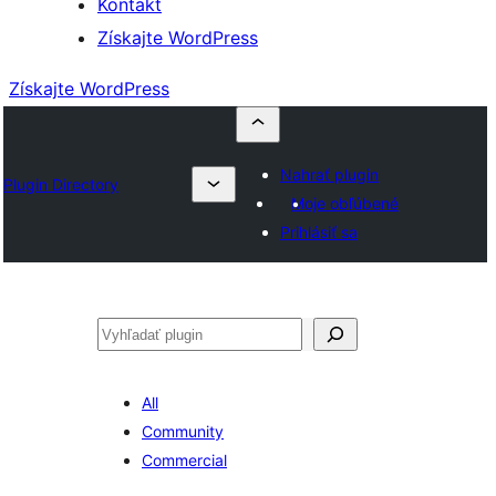
Kontakt
Získajte WordPress
Získajte WordPress
Nahrať plugin
Plugin Directory
Moje obľúbené
Prihlásiť sa
Hľadať
All
Community
Commercial