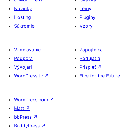
Novinky
Témy
Hosting
Pluginy
Súkromie
Vzory
Vzdelávanie
Zapojte sa
Podpora
Podujatia
Vývojári
Prispieť
↗
WordPress.tv
↗
Five for the Future
WordPress.com
↗
Matt
↗
bbPress
↗
BuddyPress
↗