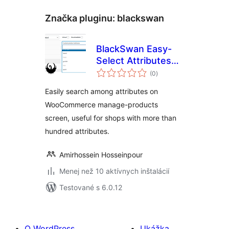
Značka pluginu:
blackswan
BlackSwan Easy-
Select Attributes
celkové
for WooCommerce
(0
)
hodnotenie
Easily search among attributes on
WooCommerce manage-products
screen, useful for shops with more than
hundred attributes.
Amirhossein Hosseinpour
Menej než 10 aktívnych inštalácií
Testované s 6.0.12
O WordPress
Ukážka