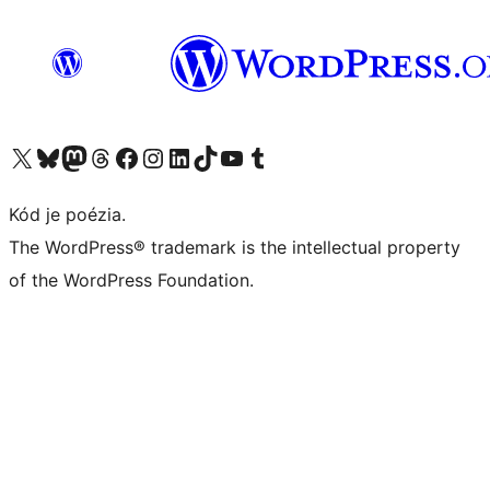
Navštívte náš účet na X (predtým Twitter)
Navštívte náš účet na platforme Bluesky
Navštívte náš účet na Mastodone
Navštívte náš účet na platforme Threads
Navštívte našu stránku na Facebooku
Navštívte náš účet Instagram
Navštívte náš účet LinkedIn
Navštívte náš účet na platforme TikTok
Navštívte náš kanál YouTube
Navštívte náš účet na platforme Tumblr
Kód je poézia.
The WordPress® trademark is the intellectual property
of the WordPress Foundation.