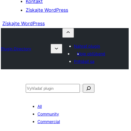
Kontakt
Získajte WordPress
Získajte WordPress
Nahrať plugin
Plugin Directory
Moje obľúbené
Prihlásiť sa
Hľadať
All
Community
Commercial