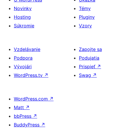
Novinky
Témy
Hosting
Pluginy
Súkromie
Vzory
Vzdelávanie
Zapojte sa
Podpora
Podujatia
Vývojári
Prispieť
↗
WordPress.tv
↗
Swag
↗
WordPress.com
↗
Matt
↗
bbPress
↗
BuddyPress
↗