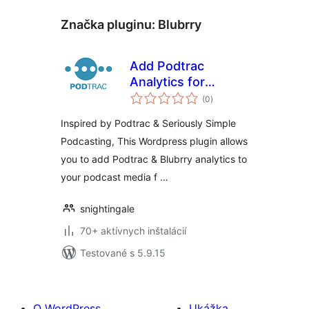
Značka pluginu:
Blubrry
Add Podtrac
Analytics for
celkové
Seriously Simple
(0
)
hodnotenie
Podcasting
Inspired by Podtrac & Seriously Simple
Podcasting, This Wordpress plugin allows
you to add Podtrac & Blubrry analytics to
your podcast media f …
snightingale
70+ aktívnych inštalácií
Testované s 5.9.15
O WordPress
Ukážka