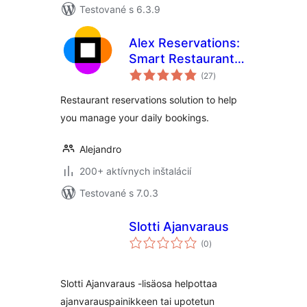
Testované s 6.3.9
Alex Reservations:
Smart Restaurant
celkové
Booking
(27
)
hodnotenie
Restaurant reservations solution to help
you manage your daily bookings.
Alejandro
200+ aktívnych inštalácií
Testované s 7.0.3
Slotti Ajanvaraus
celkové
(0
)
hodnotenie
Slotti Ajanvaraus -lisäosa helpottaa
ajanvarauspainikkeen tai upotetun