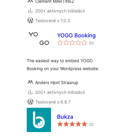
Clément MARTINEZ
200+ aktívnych inštalácií
Testované s 7.0.3
YOGO Booking
celkové
(0
)
hodnotenie
The easiest way to embed YOGO
Booking on your Wordpress website.
Anders Hjort Straarup
200+ aktívnych inštalácií
Testované s 6.8.7
Bukza
celkové
(2
)
hodnotenie