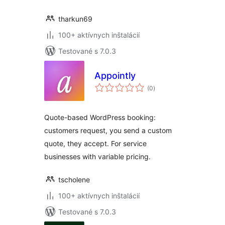
tharkun69
100+ aktívnych inštalácií
Testované s 7.0.3
Appointly
celkové
(0
)
hodnotenie
Quote-based WordPress booking:
customers request, you send a custom
quote, they accept. For service
businesses with variable pricing.
tscholene
100+ aktívnych inštalácií
Testované s 7.0.3