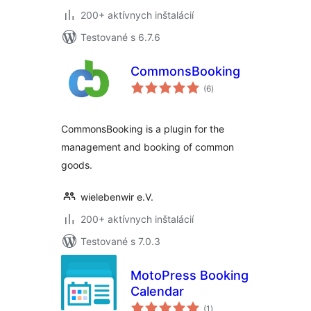
200+ aktívnych inštalácií
Testované s 6.7.6
CommonsBooking
celkové
(6
)
hodnotenie
CommonsBooking is a plugin for the
management and booking of common
goods.
wielebenwir e.V.
200+ aktívnych inštalácií
Testované s 7.0.3
MotoPress Booking
Calendar
celkové
(1
)