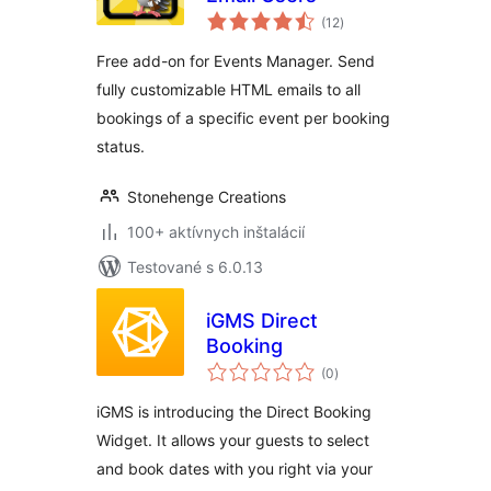
celkové
(12
)
hodnotenie
Free add-on for Events Manager. Send
fully customizable HTML emails to all
bookings of a specific event per booking
status.
Stonehenge Creations
100+ aktívnych inštalácií
Testované s 6.0.13
iGMS Direct
Booking
celkové
(0
)
hodnotenie
iGMS is introducing the Direct Booking
Widget. It allows your guests to select
and book dates with you right via your