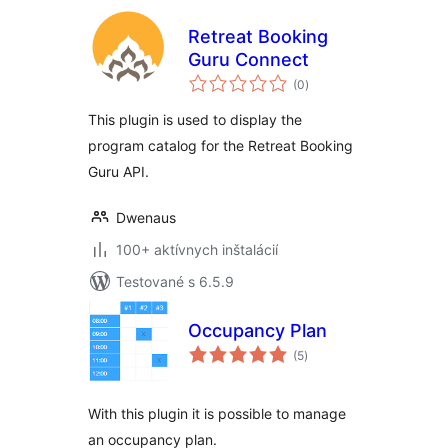
Retreat Booking
Guru Connect
celkové
(0
)
hodnotenie
This plugin is used to display the
program catalog for the Retreat Booking
Guru API.
Dwenaus
100+ aktívnych inštalácií
Testované s 6.5.9
Occupancy Plan
celkové
(5
)
hodnotenie
With this plugin it is possible to manage
an occupancy plan.