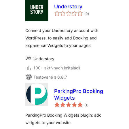
Understory
celkové
(0
)
hodnotenie
Connect your Understory account with
WordPress, to easily add Booking and
Experience Widgets to your pages!
Understory
100+ aktívnych inštalácií
Testované s 6.8.7
ParkingPro Booking
Widgets
celkové
(1
)
hodnotenie
ParkingPro Booking Widgets plugin: add
widgets to your website.