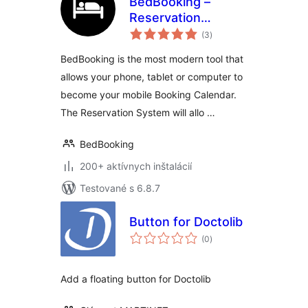
BedBooking –
Reservation
celkové
System and
(3
)
hodnotenie
Booking Calendar
BedBooking is the most modern tool that
allows your phone, tablet or computer to
become your mobile Booking Calendar.
The Reservation System will allo …
BedBooking
200+ aktívnych inštalácií
Testované s 6.8.7
Button for Doctolib
celkové
(0
)
hodnotenie
Add a floating button for Doctolib