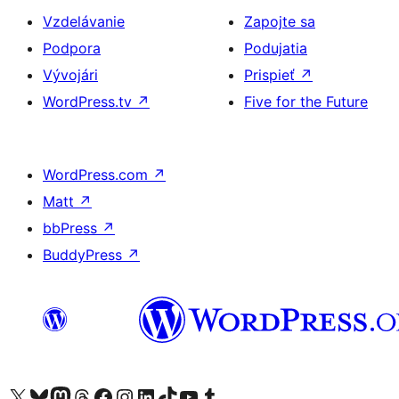
Vzdelávanie
Zapojte sa
Podpora
Podujatia
Vývojári
Prispieť
↗
WordPress.tv
↗
Five for the Future
WordPress.com
↗
Matt
↗
bbPress
↗
BuddyPress
↗
Navštívte náš účet na X (predtým Twitter)
Navštívte náš účet na platforme Bluesky
Navštívte náš účet na Mastodone
Navštívte náš účet na platforme Threads
Navštívte našu stránku na Facebooku
Navštívte náš účet Instagram
Navštívte náš účet LinkedIn
Navštívte náš účet na platforme TikTok
Navštívte náš kanál YouTube
Navštívte náš účet na platforme Tumblr