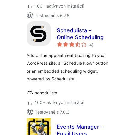
100+ aktívnych inštalácií
Testované s 6.7.6
Schedulista –
Online Scheduling
celkové
(4
)
hodnotenie
Add online appointment booking to your
WordPress site: a "Schedule Now" button
or an embedded scheduling widget,
powered by Schedulista.
schedulista
100+ aktívnych inštalácií
Testované s 7.0.3
Events Manager –
Email Users