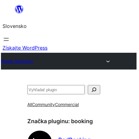
Prejsť
na
Slovensko
obsah
Získajte WordPress
Plugin Directory
Hľadať
All
Community
Commercial
Značka pluginu:
booking