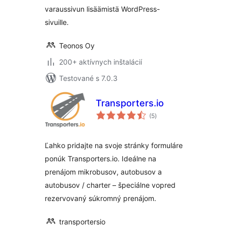
varaussivun lisäämistä WordPress-
sivuille.
Teonos Oy
200+ aktívnych inštalácií
Testované s 7.0.3
Transporters.io
celkové
(5
)
hodnotenie
Ľahko pridajte na svoje stránky formuláre
ponúk Transporters.io. Ideálne na
prenájom mikrobusov, autobusov a
autobusov / charter – špeciálne vopred
rezervovaný súkromný prenájom.
transportersio