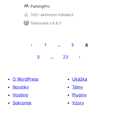
ParkingPro
100+ aktívnych inštalácií
Testované s 6.8.7
Stránkovanie
príspevkov
1
3
4
…
5
23
…
O WordPress
Ukážka
Novinky
Témy
Hosting
Pluginy
Súkromie
Vzory