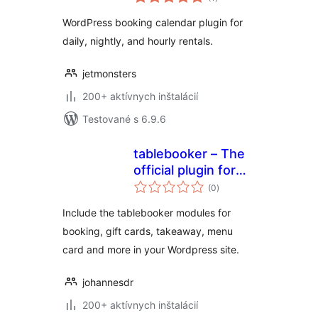
hodnotenie
WordPress booking calendar plugin for
daily, nightly, and hourly rentals.
jetmonsters
200+ aktívnych inštalácií
Testované s 6.9.6
tablebooker – The
official plugin for
celkové
tablebooker
(0
)
hodnotenie
Include the tablebooker modules for
booking, gift cards, takeaway, menu
card and more in your Wordpress site.
johannesdr
200+ aktívnych inštalácií