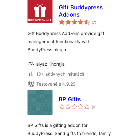
Gift Buddypress
Addons
celkové
(7
)
hodnotenie
Gift Buddypress Add-ons provide gift
management functionality with
BuddyPress plugin.
aiyaz Khorajia
10+ aktívnych inštalácií
Testované s 4.9.29
BP Gifts
celkové
(0
)
hodnotenie
BP Gifts is a gifting addon for
BuddyPress. Send gifts to friends, family