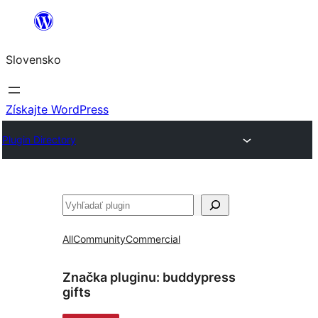
Prejsť
na
Slovensko
obsah
Získajte WordPress
Plugin Directory
Hľadať
All
Community
Commercial
Značka pluginu:
buddypress
gifts