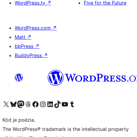
WordPress.tv
↗
Five for the Future
WordPress.com
↗
Matt
↗
bbPress
↗
BuddyPress
↗
Navštívte náš účet na X (predtým Twitter)
Navštívte náš účet na platforme Bluesky
Navštívte náš účet na Mastodone
Navštívte náš účet na platforme Threads
Navštívte našu stránku na Facebooku
Navštívte náš účet Instagram
Navštívte náš účet LinkedIn
Navštívte náš účet na platforme TikTok
Navštívte náš kanál YouTube
Navštívte náš účet na platforme Tumblr
Kód je poézia.
The WordPress® trademark is the intellectual property