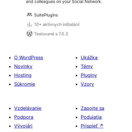
and colleagues on your Social Network.
SuitePlugins
10+ aktívnych inštalácií
Testované s 7.0.3
O WordPress
Ukážka
Novinky
Témy
Hosting
Pluginy
Súkromie
Vzory
Vzdelávanie
Zapojte sa
Podpora
Podujatia
Vývojári
Prispieť
↗