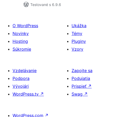
Testované s 6.9.6
O WordPress
Ukážka
Novinky
Témy
Hosting
Pluginy
Súkromie
Vzory
Vzdelávanie
Zapojte sa
Podpora
Podujatia
Vývojári
Prispieť
↗
WordPress.tv
↗
Swag
↗
WordPress.com
↗