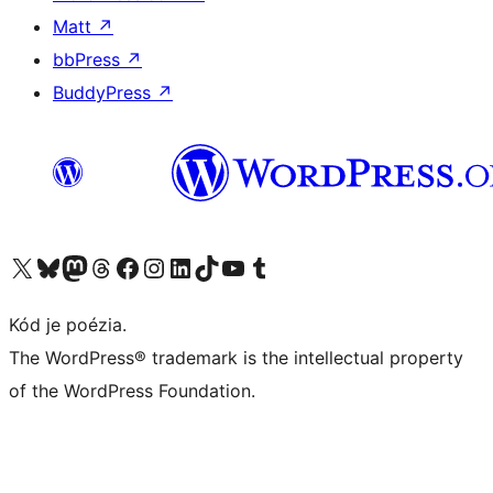
Matt
↗
bbPress
↗
BuddyPress
↗
Navštívte náš účet na X (predtým Twitter)
Navštívte náš účet na platforme Bluesky
Navštívte náš účet na Mastodone
Navštívte náš účet na platforme Threads
Navštívte našu stránku na Facebooku
Navštívte náš účet Instagram
Navštívte náš účet LinkedIn
Navštívte náš účet na platforme TikTok
Navštívte náš kanál YouTube
Navštívte náš účet na platforme Tumblr
Kód je poézia.
The WordPress® trademark is the intellectual property
of the WordPress Foundation.