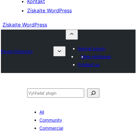
Kontakt
Získajte WordPress
Získajte WordPress
Nahrať plugin
Plugin Directory
Moje obľúbené
Prihlásiť sa
Hľadať
All
Community
Commercial