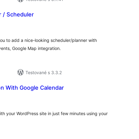
 / Scheduler
lkové
dnotenie
you to add a nice-looking scheduler/planner with
vents, Google Map integration.
Testované s 3.3.2
on With Google Calendar
elkové
odnotenie
ith your WordPress site in just few minutes using your