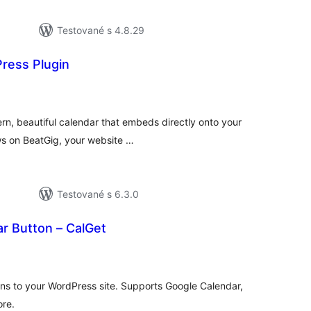
Testované s 4.8.29
ress Plugin
elkové
odnotenie
rn, beautiful calendar that embeds directly onto your
s on BeatGig, your website …
Testované s 6.3.0
r Button – CalGet
elkové
odnotenie
ons to your WordPress site. Supports Google Calendar,
ore.