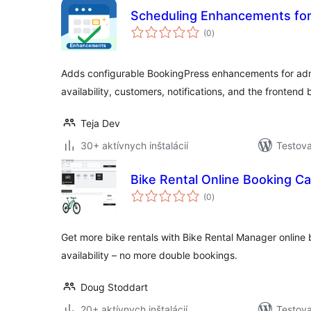
Scheduling Enhancements fo
celkové
(0
)
hodnotenie
Adds configurable BookingPress enhancements for adm
availability, customers, notifications, and the frontend
Teja Dev
30+ aktívnych inštalácií
Testova
Bike Rental Online Booking C
celkové
(0
)
hodnotenie
Get more bike rentals with Bike Rental Manager online 
availability – no more double bookings.
Doug Stoddart
20+ aktívnych inštalácií
Testova