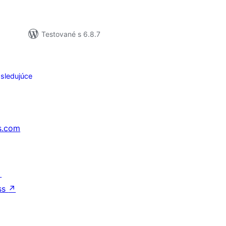
Testované s 6.8.7
sledujúce
s.com
↗
ss
↗