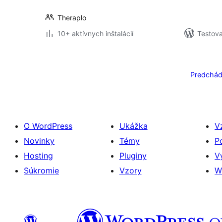
Theraplo
10+ aktívnych inštalácií
Testova
Stránkovanie
príspevkov
Predchád
O WordPress
Ukážka
V
Novinky
Témy
P
Hosting
Pluginy
V
Súkromie
Vzory
W