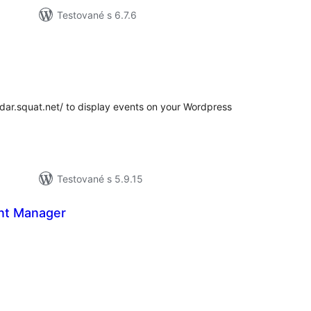
Testované s 6.7.6
lkové
dnotenie
radar.squat.net/ to display events on your Wordpress
Testované s 5.9.15
nt Manager
elkové
odnotenie