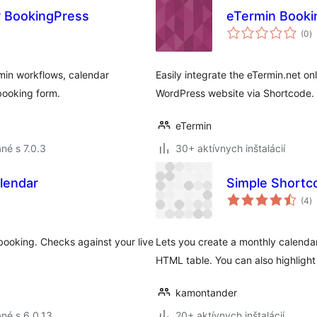
r BookingPress
eTermin Bookin
c
(0
)
h
in workflows, calendar
Easily integrate the eTermin.net o
 booking form.
WordPress website via Shortcode.
eTermin
né s 7.0.3
30+ aktívnych inštalácií
alendar
Simple Shortc
c
(4
)
h
booking. Checks against your live
Lets you create a monthly calendar
HTML table. You can also highlight
kamontander
né s 6.0.13
20+ aktívnych inštalácií