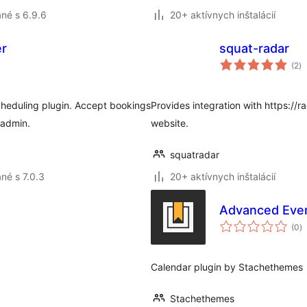
né s 6.9.6
20+ aktívnych inštalácií
er
squat-radar
ce
(2
)
ho
cheduling plugin. Accept bookings
Provides integration with https://
 admin.
website.
squatradar
né s 7.0.3
20+ aktívnych inštalácií
Advanced Eve
c
(0
)
h
Calendar plugin by Stachethemes
Stachethemes