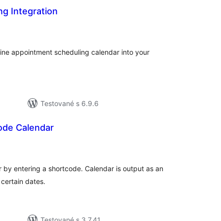
g Integration
elkové
odnotenie
nline appointment scheduling calendar into your
Testované s 6.9.6
ode Calendar
elkové
odnotenie
 by entering a shortcode. Calendar is output as an
 certain dates.
Testované s 3.7.41