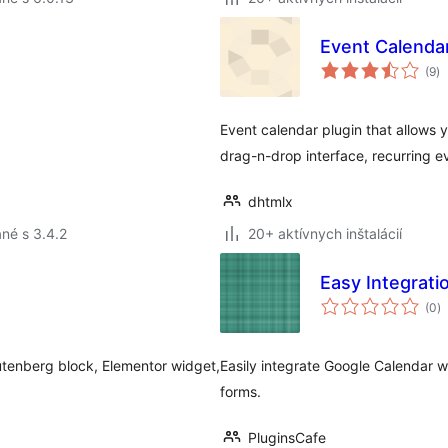
Event Calendar
ce
(9
)
ho
Event calendar plugin that allows 
drag-n-drop interface, recurring e
dhtmlx
né s 3.4.2
20+ aktívnych inštalácií
Easy Integrati
c
(0
)
h
tenberg block, Elementor widget,
Easily integrate Google Calendar w
forms.
PluginsCafe