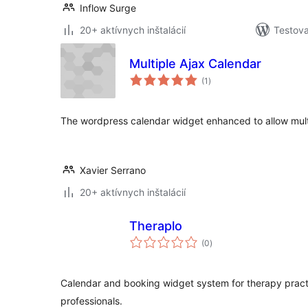
Inflow Surge
20+ aktívnych inštalácií
Testova
Multiple Ajax Calendar
celkové
(1
)
hodnotenie
The wordpress calendar widget enhanced to allow multip
Xavier Serrano
20+ aktívnych inštalácií
Theraplo
celkové
(0
)
hodnotenie
Calendar and booking widget system for therapy pract
professionals.