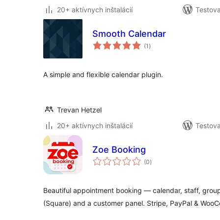
20+ aktívnych inštalácií
Testova
Smooth Calendar
celkové
(1
)
hodnotenie
A simple and flexible calendar plugin.
Trevan Hetzel
20+ aktívnych inštalácií
Testova
Zoe Booking
celkové
(0
)
hodnotenie
Beautiful appointment booking — calendar, staff, grou
(Square) and a customer panel. Stripe, PayPal & Woo