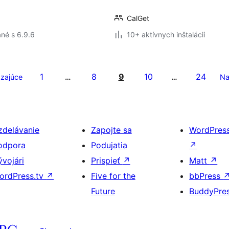
CalGet
né s 6.9.6
10+ aktívnych inštalácií
1
8
9
10
24
zajúce
…
…
Na
zdelávanie
Zapojte sa
WordPres
odpora
Podujatia
↗
ývojári
Prispieť
↗
Matt
↗
ordPress.tv
↗
Five for the
bbPress
Future
BuddyPre