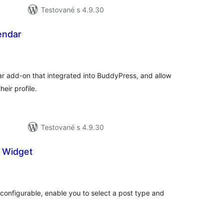
Testované s 4.9.30
endar
lkové
dnotenie
r add-on that integrated into BuddyPress, and allow
heir profile.
Testované s 4.9.30
 Widget
elkové
odnotenie
configurable, enable you to select a post type and