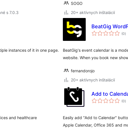
SOGO
né s 7.0.3
20+ aktívnych inštalácií
BeatGig WordP
c
(0
)
h
le instances of it in one page.
BeatGig's event calendar is a mode
website. When you book new show
fernandorojo
20+ aktívnych inštalácií
Add to Calenda
c
(0
)
h
ices and healthcare
Easily add "Add to Calendar" butt
Apple Calendar, Office 365 and m