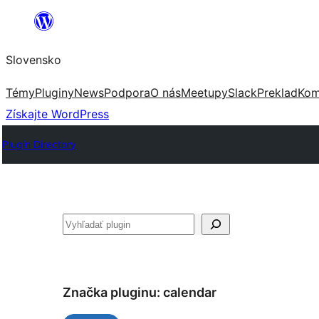
Prejsť
na
Slovensko
obsah
Témy
Pluginy
News
Podpora
O nás
Meetupy
Slack
Preklad
Kom
Získajte WordPress
Plugin Directory
Hľadať
Značka pluginu:
calendar