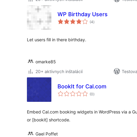
WP Birthday Users
celkové
(4
)
hodnotenie
Let users fill in there birthday.
omarke85
20+ aktívnych inštalácií
Testova
BookIt for Cal.com
celkové
(0
)
hodnotenie
Embed Cal.com booking widgets in WordPress via a Gu
or [bookit] shortcode.
Gael Poffet