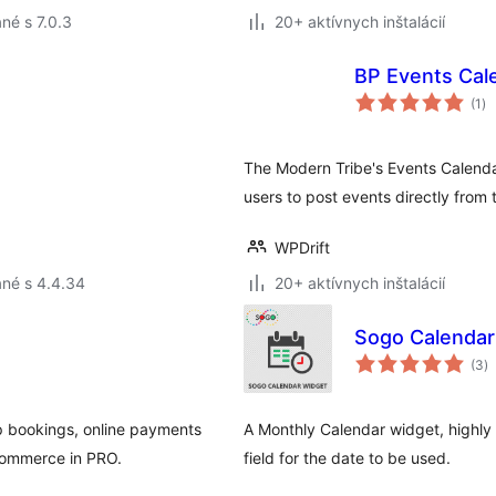
né s 7.0.3
20+ aktívnych inštalácií
BP Events Cal
ce
(1
)
ho
The Modern Tribe's Events Calenda
users to post events directly from t
WPDrift
né s 4.4.34
20+ aktívnych inštalácií
Sogo Calendar
c
(3
)
h
p bookings, online payments
A Monthly Calendar widget, highly 
Commerce in PRO.
field for the date to be used.