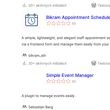
20+ aktívnych inštalácií
Testova
Bikram Appointment Schedul
celkové
(0
)
hodnotenie
A simple, lightweight, and elegant staff appointment s
via a frontend form and manage them easily from your
bikram_sth
20+ aktívnych inštalácií
Testova
Simple Event Manager
celkové
(0
)
hodnotenie
A plugin to manage events easily.
Sebastian Barg