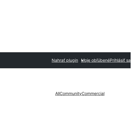
Nahrať plugin
Moje obľúbené
Prihlásiť sa
All
Community
Commercial