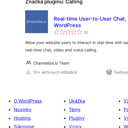
Značka pluginu:
Calling
Real-time User-to-User Chat, 
WordPress
celkové
(0
)
hodnotenie
Allow your website users to interact in real-time with 
real-time chat, video and voice calling.
Channelize.io Team
10+ aktívnych inštalácií
Testova
O WordPress
Ukážka
V
Novinky
Témy
P
Hosting
Pluginy
V
Súkromie
Vzory
W