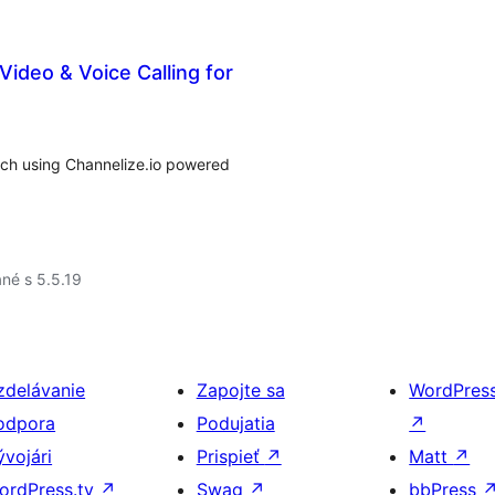
Video & Voice Calling for
each using Channelize.io powered
né s 5.5.19
zdelávanie
Zapojte sa
WordPres
odpora
Podujatia
↗
ývojári
Prispieť
↗
Matt
↗
ordPress.tv
↗
Swag
↗
bbPress