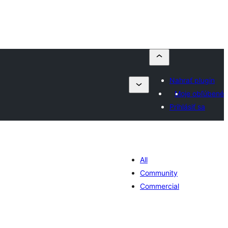
Nahrať plugin
Moje obľúbené
Prihlásiť sa
All
Community
Commercial