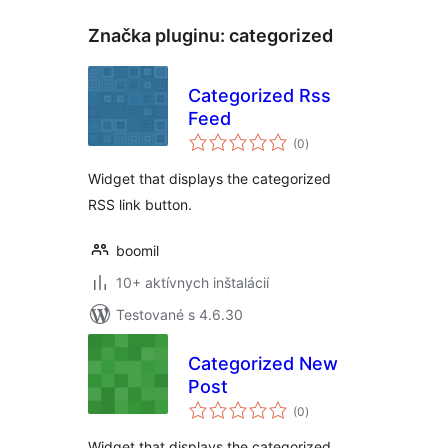
Značka pluginu:
categorized
Categorized Rss
Feed
celkové
(0
)
hodnotenie
Widget that displays the categorized
RSS link button.
boomil
10+ aktívnych inštalácií
Testované s 4.6.30
Categorized New
Post
celkové
(0
)
hodnotenie
Widget that displays the categorized