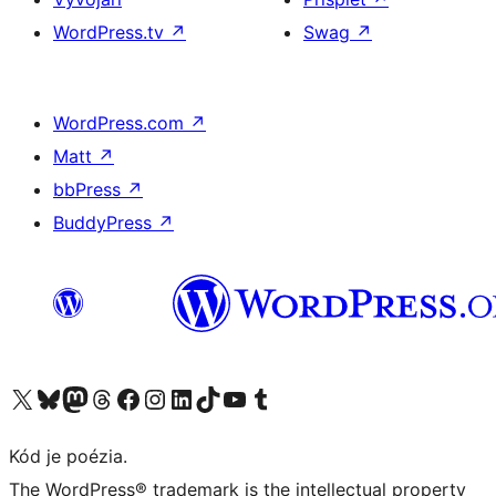
WordPress.tv
↗
Swag
↗
WordPress.com
↗
Matt
↗
bbPress
↗
BuddyPress
↗
Navštívte náš účet na X (predtým Twitter)
Navštívte náš účet na platforme Bluesky
Navštívte náš účet na Mastodone
Navštívte náš účet na platforme Threads
Navštívte našu stránku na Facebooku
Navštívte náš účet Instagram
Navštívte náš účet LinkedIn
Navštívte náš účet na platforme TikTok
Navštívte náš kanál YouTube
Navštívte náš účet na platforme Tumblr
Kód je poézia.
The WordPress® trademark is the intellectual property