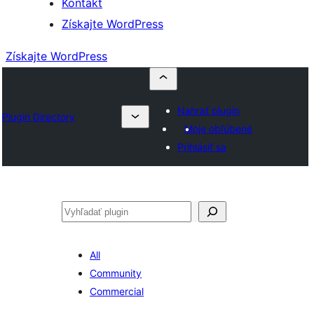
Kontakt
Získajte WordPress
Získajte WordPress
Nahrať plugin
Plugin Directory
Moje obľúbené
Prihlásiť sa
Hľadať
All
Community
Commercial