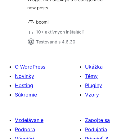
new posts.
boomil
10+ aktívnych inštalácií
Testované s 4.6.30
O WordPress
Ukážka
Novinky
Témy
Hosting
Pluginy
Súkromie
Vzory
Vzdelávanie
Zapojte sa
Podpora
Podujatia
Vývojári
Prispieť
↗