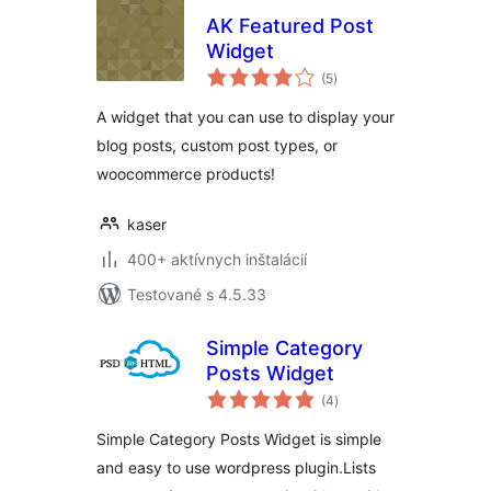
AK Featured Post
Widget
celkové
(5
)
hodnotenie
A widget that you can use to display your
blog posts, custom post types, or
woocommerce products!
kaser
400+ aktívnych inštalácií
Testované s 4.5.33
Simple Category
Posts Widget
celkové
(4
)
hodnotenie
Simple Category Posts Widget is simple
and easy to use wordpress plugin.Lists