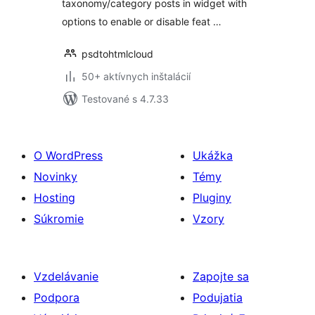
taxonomy/category posts in widget with
options to enable or disable feat …
psdtohtmlcloud
50+ aktívnych inštalácií
Testované s 4.7.33
O WordPress
Ukážka
Novinky
Témy
Hosting
Pluginy
Súkromie
Vzory
Vzdelávanie
Zapojte sa
Podpora
Podujatia