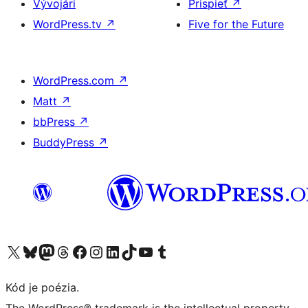
Vývojári
Prispieť
↗
WordPress.tv
↗
Five for the Future
WordPress.com
↗
Matt
↗
bbPress
↗
BuddyPress
↗
Navštívte náš účet na X (predtým Twitter)
Navštívte náš účet na platforme Bluesky
Navštívte náš účet na Mastodone
Navštívte náš účet na platforme Threads
Navštívte našu stránku na Facebooku
Navštívte náš účet Instagram
Navštívte náš účet LinkedIn
Navštívte náš účet na platforme TikTok
Navštívte náš kanál YouTube
Navštívte náš účet na platforme Tumblr
Kód je poézia.