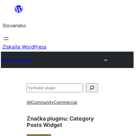
Prejsť
na
Slovensko
obsah
Získajte WordPress
Plugin Directory
Hľadať
All
Community
Commercial
Značka pluginu:
Category
Posts Widget