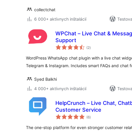
collectchat
6 000+ aktívnych inštalácií
Testova
WPChat – Live Chat & Messag
Support
celkové
(2
)
hodnotenie
WordPress WhatsApp chat plugin with a live chat wid
Telegram & Instagram. Includes smart FAQs and chat f
Syed Balkhi
4 000+ aktívnych inštalácií
Testova
HelpCrunch – Live Chat, Chat
Customer Service
celkové
(6
)
hodnotenie
The one-stop platform for even stronger customer relat