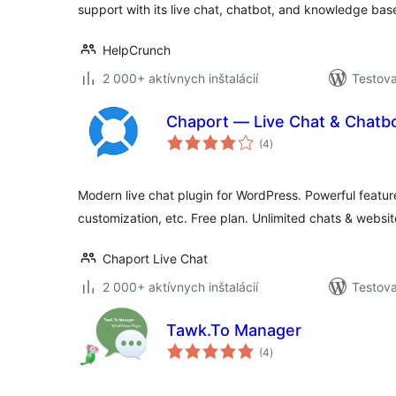
support with its live chat, chatbot, and knowledge bas
HelpCrunch
2 000+ aktívnych inštalácií
Testova
Chaport — Live Chat & Chatb
celkové
(4
)
hodnotenie
Modern live chat plugin for WordPress. Powerful featur
customization, etc. Free plan. Unlimited chats & websit
Chaport Live Chat
2 000+ aktívnych inštalácií
Testova
Tawk.To Manager
celkové
(4
)
hodnotenie