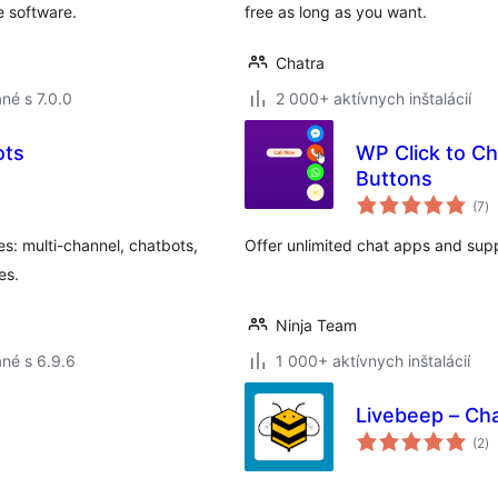
e software.
free as long as you want.
Chatra
né s 7.0.0
2 000+ aktívnych inštalácií
ots
WP Click to Ch
Buttons
ce
(7
)
ho
es: multi-channel, chatbots,
Offer unlimited chat apps and sup
es.
Ninja Team
né s 6.9.6
1 000+ aktívnych inštalácií
Livebeep – Cha
ce
(2
)
ho