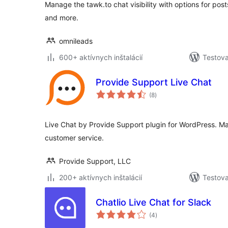
Manage the tawk.to chat visibility with options for p
and more.
omnileads
600+ aktívnych inštalácií
Testova
Provide Support Live Chat
celkové
(8
)
hodnotenie
Live Chat by Provide Support plugin for WordPress. Ma
customer service.
Provide Support, LLC
200+ aktívnych inštalácií
Testova
Chatlio Live Chat for Slack
celkové
(4
)
hodnotenie