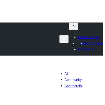
Nahrať plugin
Moje obľúbené
Prihlásiť sa
All
Community
Commercial