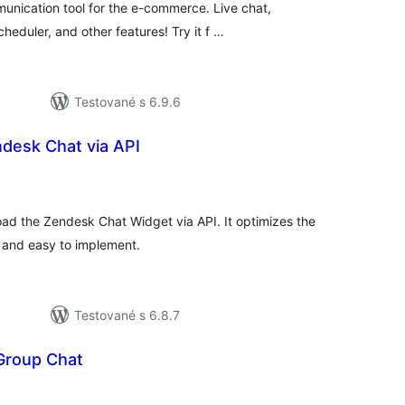
nication tool for the e-commerce. Live chat,
heduler, and other features! Try it f …
Testované s 6.9.6
desk Chat via API
lkové
dnotenie
load the Zendesk Chat Widget via API. It optimizes the
k and easy to implement.
Testované s 6.8.7
 Group Chat
celkové
hodnotenie