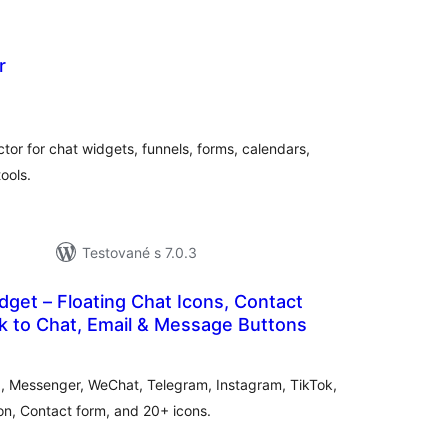
r
elkové
odnotenie
r for chat widgets, funnels, forms, calendars,
ools.
Testované s 7.0.3
dget – Floating Chat Icons, Contact
ick to Chat, Email & Message Buttons
celkové
hodnotenie
, Messenger, WeChat, Telegram, Instagram, TikTok,
on, Contact form, and 20+ icons.