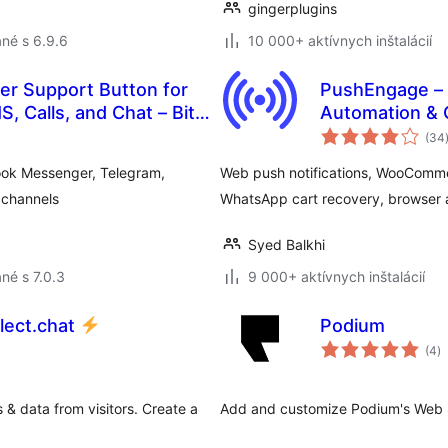
gingerplugins
né s 6.9.6
10 000+ aktívnych inštalácií
er Support Button for
PushEngage –
 Calls, and Chat – Bit
Automation & 
(34
ook Messenger, Telegram,
Web push notifications, WooComme
 channels
WhatsApp cart recovery, browser a
Syed Balkhi
né s 7.0.3
9 000+ aktívnych inštalácií
lect.chat
Podium
c
(4
)
h
 & data from visitors. Create a
Add and customize Podium's Web S