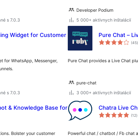
Developer Podium
né s 7.0.3
5 000+ aktívnych inštalácií
ing Widget for Customer
Pure Chat – Li
(45
)
get for WhatsApp, Messenger,
Pure Chat provides a Live Chat plu
unnels.
pure-chat
né s 7.0.3
3 000+ aktívnych inštalácií
bot & Knowledge Base for
Chatra Live Ch
c
(12
)
h
ions. Bolster your customer
Powerful chat / chatbot / Fb cha