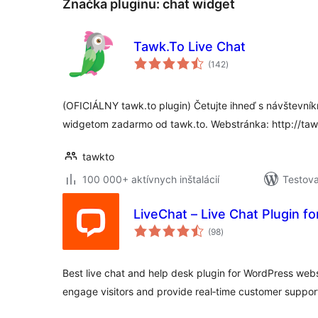
Značka pluginu:
chat widget
Tawk.To Live Chat
celkové
(142
)
hodnotenie
(OFICIÁLNY tawk.to plugin) Četujte ihneď s návštevník
widgetom zadarmo od tawk.to. Webstránka: http://taw
tawkto
100 000+ aktívnych inštalácií
Testova
LiveChat – Live Chat Plugin f
celkové
(98
)
hodnotenie
Best live chat and help desk plugin for WordPress web
engage visitors and provide real‑time customer suppor