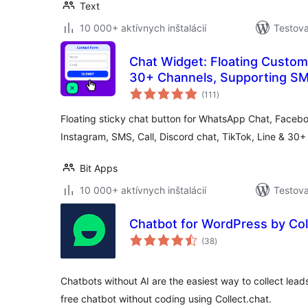
Text
10 000+ aktívnych inštalácií
Testova
Chat Widget: Floating Custom
30+ Channels, Supporting SMS,
celkové
Assist
(111
)
hodnotenie
Floating sticky chat button for WhatsApp Chat, Faceb
Instagram, SMS, Call, Discord chat, TikTok, Line & 30+
Bit Apps
10 000+ aktívnych inštalácií
Testova
Chatbot for WordPress by Col
celkové
(38
)
hodnotenie
Chatbots without AI are the easiest way to collect leads
free chatbot without coding using Collect.chat.