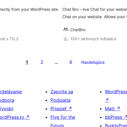
irectly from your WordPress site.
Chat Bro – live Chat for your webs
Chat on your website. Allows your v
ChatBro
né s 7.0.3
100+ aktívnych inštalácií
1
2
6
…
Nasledujúce
zdelávanie
Zapojte sa
WordPres
odpora
Podujatia
↗
ývojári
Prispieť
↗
Matt
↗
ordPress.tv
↗
Five for the
bbPress
Future
BuddyPre