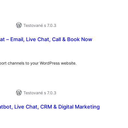
Testované s 7.0.3
at – Email, Live Chat, Call & Book Now
lkové
dnotenie
port channels to your WordPress website.
Testované s 7.0.3
tbot, Live Chat, CRM & Digital Marketing
lkové
dnotenie