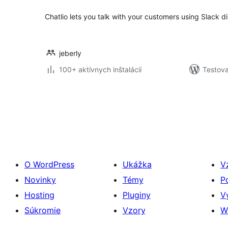
Chatlio lets you talk with your customers using Slack d
jeberly
100+ aktívnych inštalácií
Testova
Stránkovanie
príspevkov
O WordPress
Ukážka
V
Novinky
Témy
P
Hosting
Pluginy
V
Súkromie
Vzory
W