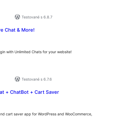
Testované s 6.8.7
ve Chat & More!
celkové
hodnotenie
gin with Unlimited Chats for your website!
Testované s 6.7.6
at + ChatBot + Cart Saver
elkové
odnotenie
t and cart saver app for WordPress and WooCommerce,