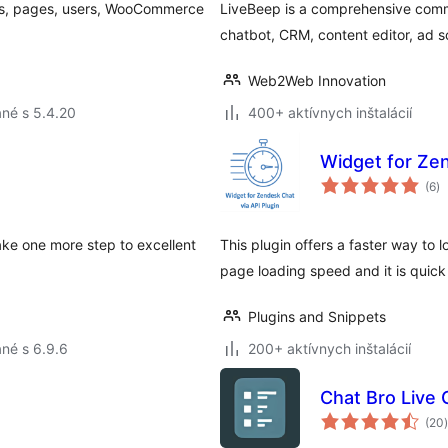
osts, pages, users, WooCommerce
LiveBeep is a comprehensive commu
chatbot, CRM, content editor, ad sc
Web2Web Innovation
né s 5.4.20
400+ aktívnych inštalácií
Widget for Zen
ce
(6
)
ho
ke one more step to excellent
This plugin offers a faster way to 
page loading speed and it is quic
Plugins and Snippets
né s 6.9.6
200+ aktívnych inštalácií
Chat Bro Live
(20
)