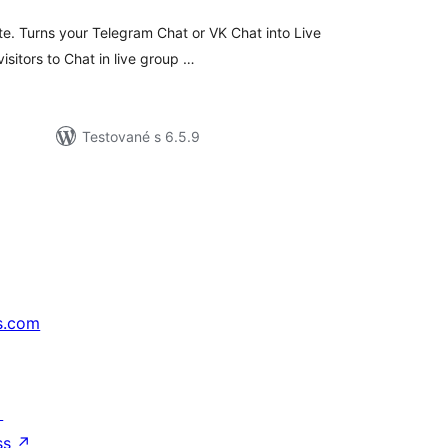
ite. Turns your Telegram Chat or VK Chat into Live
isitors to Chat in live group …
Testované s 6.5.9
s.com
↗
ss
↗