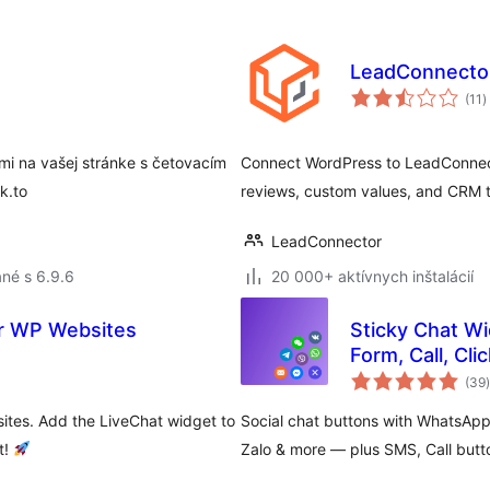
LeadConnecto
c
(11
)
h
mi na vašej stránke s četovacím
Connect WordPress to LeadConnecto
k.to
reviews, custom values, and CRM t
LeadConnector
né s 6.9.6
20 000+ aktívnych inštalácií
or WP Websites
Sticky Chat Wi
Form, Call, Cl
(39
)
sites. Add the LiveChat widget to
Social chat buttons with WhatsApp
t!
Zalo & more — plus SMS, Call butt