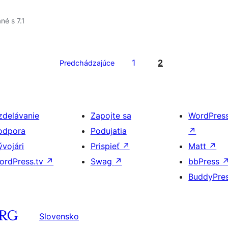
né s 7.1
1
2
Predchádzajúce
zdelávanie
Zapojte sa
WordPres
odpora
Podujatia
↗
ývojári
Prispieť
↗
Matt
↗
ordPress.tv
↗
Swag
↗
bbPress
BuddyPre
Slovensko