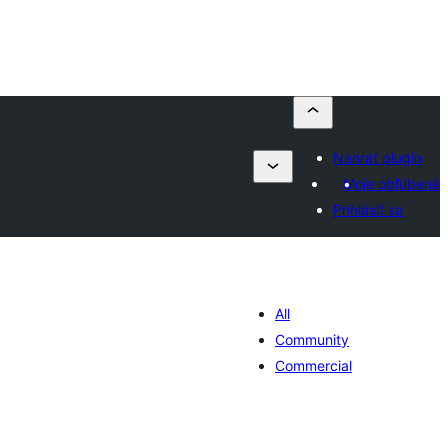
Nahrať plugin
Moje obľúbené
Prihlásiť sa
All
Community
Commercial