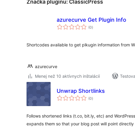
Značka pluginu:
ClassicPress
azurecurve Get Plugin Info
celkové
(0
)
hodnotenie
Shortcodes available to get plkugin information from W
azurecurve
Menej než 10 aktívnych inštalácií
Testova
Unwrap Shortlinks
celkové
(0
)
hodnotenie
Follows shortened links (t.co, bit.ly, etc) and WordPres
expands them so that your blog post will point directly