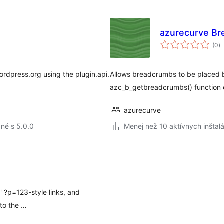
azurecurve B
c
(0
)
h
ordpress.org using the plugin.api.
Allows breadcrumbs to be placed b
azc_b_getbreadcrumbs() function 
azurecurve
né s 5.0.0
Menej než 10 aktívnych inštalá
s' ?p=123-style links, and
 to the …