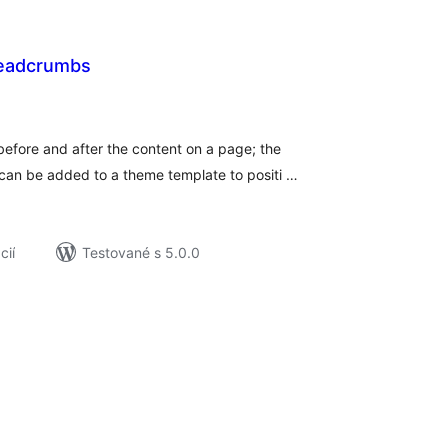
readcrumbs
elkové
odnotenie
efore and after the content on a page; the
can be added to a theme template to positi …
cií
Testované s 5.0.0