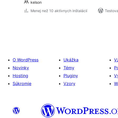
kelson
Menej než 10 aktívnych inštalácií
Testova
Stránkovanie
príspevkov
O WordPress
Ukážka
V
Novinky
Témy
P
Hosting
Pluginy
V
Súkromie
Vzory
W