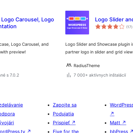
 Logo Carousel, Logo
Logo Slider a
c
ntation
(17
)
h
wcase, Logo Carousel, and
Logo Slider and Showcase plugin is
 with preview!
partner logo in slider and grid view
RadiusTheme
né s 7.0.2
7 000+ aktívnych inštalácií
zdelávanie
Zapojte sa
WordPres
odpora
Podujatia
↗
ývojári
Prispieť
↗
Matt
↗
ordPress.tv
↗
Five for the
bbPress