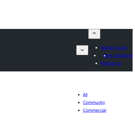
Nahrať plugin
Moje obľúbené
Prihlásiť sa
All
Community
Commercial