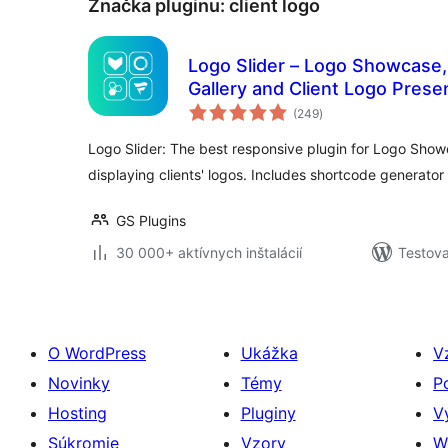
Značka pluginu:
client logo
Logo Slider – Logo Showcase,
Gallery and Client Logo Prese
celkové
(249
)
hodnotenie
Logo Slider: The best responsive plugin for Logo Sho
displaying clients' logos. Includes shortcode generator
GS Plugins
30 000+ aktívnych inštalácií
Testova
O WordPress
Ukážka
V
Novinky
Témy
P
Hosting
Pluginy
V
Súkromie
Vzory
W