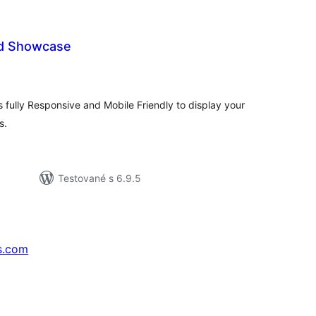
nd Showcase
elkové
odnotenie
 fully Responsive and Mobile Friendly to display your
s.
Testované s 6.9.5
s.com
↗