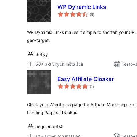
WP Dynamic Links
celkové
(9
)
hodnotenie
WP Dynamic Links makes it simple to shorten your URLs, 
geo-target.
Soflyy
50+ aktívnych inštalácií
Testova
Easy Affiliate Cloaker
celkové
(1
)
hodnotenie
Cloak your WordPress page for Affiliate Marketing. Easy
Landing Page or Tracker.
angelocala94
10+ aktívnych inštalácií
Testova