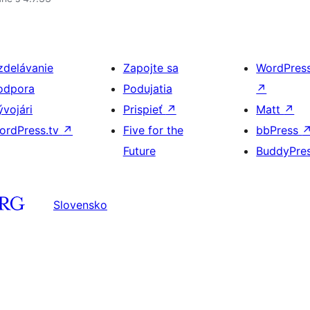
zdelávanie
Zapojte sa
WordPres
odpora
Podujatia
↗
ývojári
Prispieť
↗
Matt
↗
ordPress.tv
↗
Five for the
bbPress
Future
BuddyPre
Slovensko