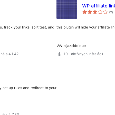
WP affiliate lin
ce
(2
)
ho
track your links, split test, and
this plugin will hide your affiliate lin
aijazsiddique
né s 4.1.42
10+ aktívnych inštalácií
 set up rules and redirect to your
né s 4.7.33