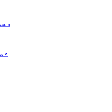
s.com
↗
ss
↗