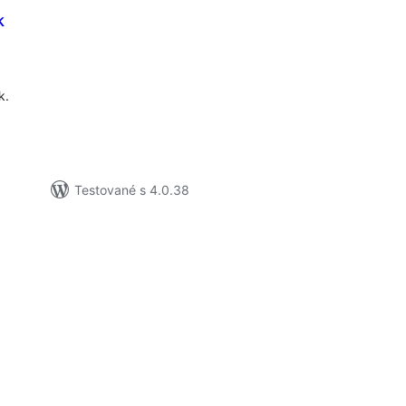
k
lkové
dnotenie
k.
Testované s 4.0.38