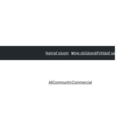
Nahrať plugin
Moje obľúbené
Prihlásiť sa
All
Community
Commercial