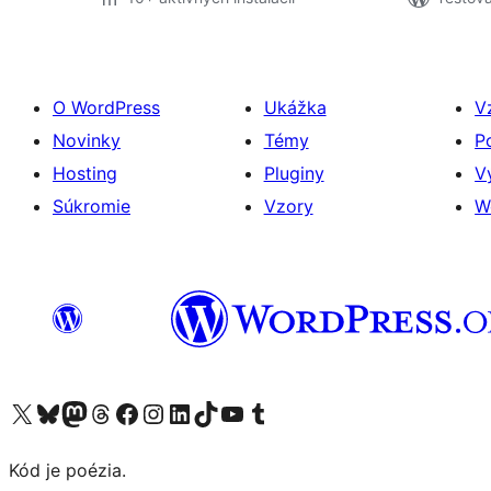
O WordPress
Ukážka
V
Novinky
Témy
P
Hosting
Pluginy
V
Súkromie
Vzory
W
Navštívte náš účet na X (predtým Twitter)
Navštívte náš účet na platforme Bluesky
Navštívte náš účet na Mastodone
Navštívte náš účet na platforme Threads
Navštívte našu stránku na Facebooku
Navštívte náš účet Instagram
Navštívte náš účet LinkedIn
Navštívte náš účet na platforme TikTok
Navštívte náš kanál YouTube
Navštívte náš účet na platforme Tumblr
Kód je poézia.