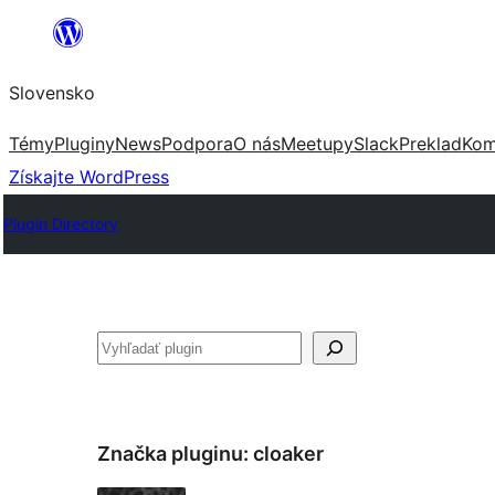
Prejsť
na
Slovensko
obsah
Témy
Pluginy
News
Podpora
O nás
Meetupy
Slack
Preklad
Kom
Získajte WordPress
Plugin Directory
Hľadať
Značka pluginu:
cloaker