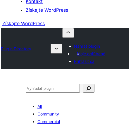
Kontakt
Získajte WordPress
Získajte WordPress
Nahrať plugin
Plugin Directory
Moje obľúbené
Prihlásiť sa
Hľadať
All
Community
Commercial