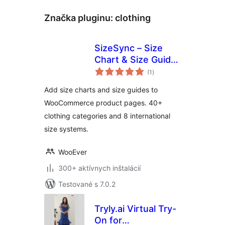
Značka pluginu:
clothing
SizeSync – Size
Chart & Size Guide
celkové
for WooCommerce
(1
)
hodnotenie
Add size charts and size guides to
WooCommerce product pages. 40+
clothing categories and 8 international
size systems.
WooEver
300+ aktívnych inštalácií
Testované s 7.0.2
Tryly.ai Virtual Try-
On for