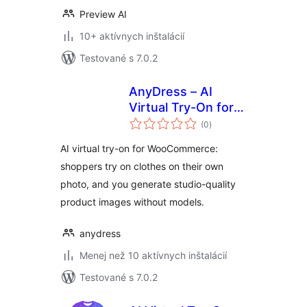
Preview AI
10+ aktívnych inštalácií
Testované s 7.0.2
AnyDress – AI
Virtual Try-On for
celkové
WooCommerce &
(0
)
hodnotenie
AI Product Photos
AI virtual try-on for WooCommerce:
shoppers try on clothes on their own
photo, and you generate studio-quality
product images without models.
anydress
Menej než 10 aktívnych inštalácií
Testované s 7.0.2