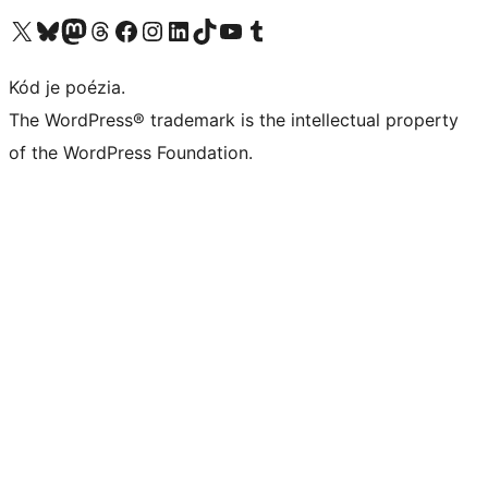
Navštívte náš účet na X (predtým Twitter)
Navštívte náš účet na platforme Bluesky
Navštívte náš účet na Mastodone
Navštívte náš účet na platforme Threads
Navštívte našu stránku na Facebooku
Navštívte náš účet Instagram
Navštívte náš účet LinkedIn
Navštívte náš účet na platforme TikTok
Navštívte náš kanál YouTube
Navštívte náš účet na platforme Tumblr
Kód je poézia.
The WordPress® trademark is the intellectual property
of the WordPress Foundation.