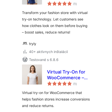
celkové
WooCommerce
(1
)
hodnotenie
Transform your fashion store with virtual
try-on technology. Let customers see
how clothes look on them before buying
– boost sales, reduce returns!
tryly
40+ aktívnych inštalácií
Testované s 6.8.6
Virtual Try-On for
WooCommerce –
celkové
Preview AI
(1
)
hodnotenie
Virtual try-on for WooCommerce that
helps fashion stores increase conversions
and reduce returns.