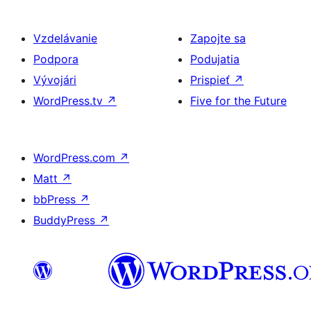
Vzdelávanie
Zapojte sa
Podpora
Podujatia
Vývojári
Prispieť
↗
WordPress.tv
↗
Five for the Future
WordPress.com
↗
Matt
↗
bbPress
↗
BuddyPress
↗