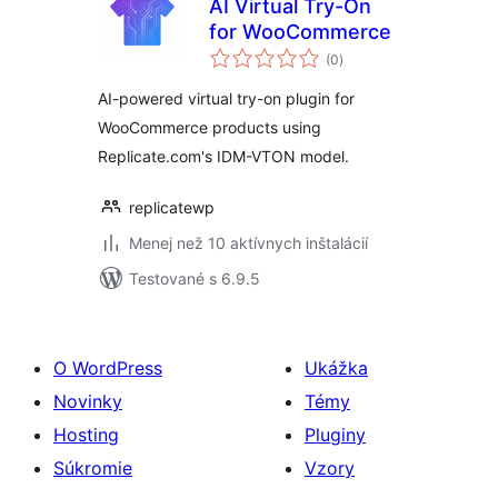
AI Virtual Try-On
for WooCommerce
celkové
(0
)
hodnotenie
AI-powered virtual try-on plugin for
WooCommerce products using
Replicate.com's IDM-VTON model.
replicatewp
Menej než 10 aktívnych inštalácií
Testované s 6.9.5
O WordPress
Ukážka
Novinky
Témy
Hosting
Pluginy
Súkromie
Vzory