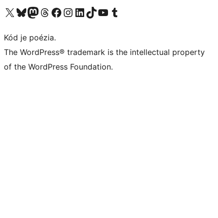
Navštívte náš účet na X (predtým Twitter)
Navštívte náš účet na platforme Bluesky
Navštívte náš účet na Mastodone
Navštívte náš účet na platforme Threads
Navštívte našu stránku na Facebooku
Navštívte náš účet Instagram
Navštívte náš účet LinkedIn
Navštívte náš účet na platforme TikTok
Navštívte náš kanál YouTube
Navštívte náš účet na platforme Tumblr
Kód je poézia.
The WordPress® trademark is the intellectual property
of the WordPress Foundation.