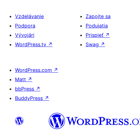
Vzdelávanie
Zapojte sa
Podpora
Podujatia
Vývojári
Prispieť
↗
WordPress.tv
↗
Swag
↗
WordPress.com
↗
Matt
↗
bbPress
↗
BuddyPress
↗