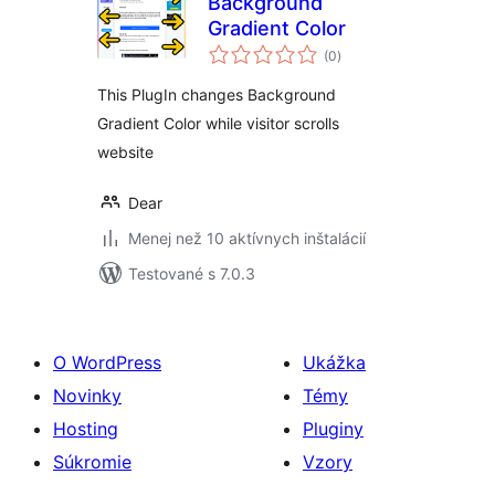
Background
Gradient Color
celkové
(0
)
hodnotenie
This PlugIn changes Background
Gradient Color while visitor scrolls
website
Dear
Menej než 10 aktívnych inštalácií
Testované s 7.0.3
O WordPress
Ukážka
Novinky
Témy
Hosting
Pluginy
Súkromie
Vzory