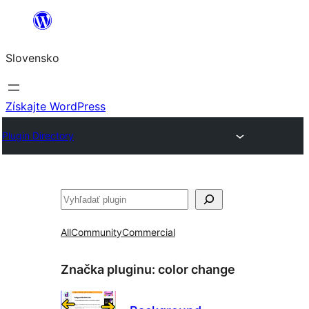
Prejsť
na
Slovensko
obsah
Získajte WordPress
Plugin Directory
Hľadať
All
Community
Commercial
Značka pluginu:
color change