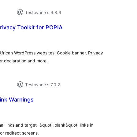
Testované s 6.8.6
rivacy Toolkit for POPIA
elkové
odnotenie
African WordPress websites. Cookie banner, Privacy
er declaration and more.
Testované s 7.0.2
ink Warnings
lkové
dnotenie
al links and target=&quot;_blank&quot; links in
r redirect screens.