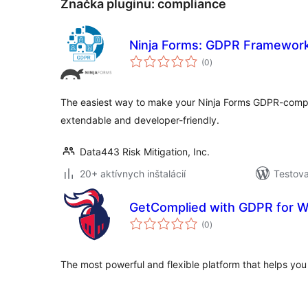
Značka pluginu:
compliance
Ninja Forms: GDPR Framewor
celkové
(0
)
hodnotenie
The easiest way to make your Ninja Forms GDPR-compl
extendable and developer-friendly.
Data443 Risk Mitigation, Inc.
20+ aktívnych inštalácií
Testova
GetComplied with GDPR for 
celkové
(0
)
hodnotenie
The most powerful and flexible platform that helps yo