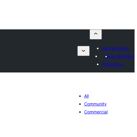
Nahrať plugin
Moje obľúbené
Prihlásiť sa
All
Community
Commercial