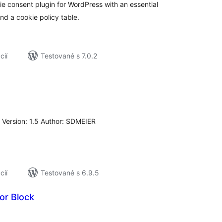
ie consent plugin for WordPress with an essential
d a cookie policy table.
cií
Testované s 7.0.2
n
elkové
odnotenie
 Version: 1.5 Author: SDMEIER
cií
Testované s 6.9.5
or Block
elkové
odnotenie