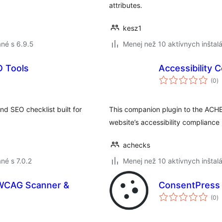
attributes.
kesz1
né s 6.9.5
Menej než 10 aktívnych inštalá
O Tools
Accessibility
c
(0
)
h
d SEO checklist built for
This companion plugin to the ACH
website’s accessibility compliance
achecks
né s 7.0.2
Menej než 10 aktívnych inštalá
– WCAG Scanner &
ConsentPress
c
(0
)
h