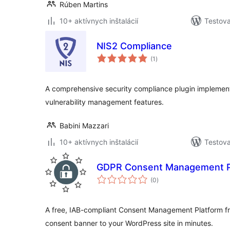
Rúben Martins
10+ aktívnych inštalácií
Testova
NIS2 Compliance
celkové
(1
)
hodnotenie
A comprehensive security compliance plugin implement
vulnerability management features.
Babini Mazzari
10+ aktívnych inštalácií
Testova
GDPR Consent Management P
celkové
(0
)
hodnotenie
A free, IAB-compliant Consent Management Platform 
consent banner to your WordPress site in minutes.