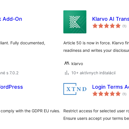
k Add-On
Klarvo AI Tran
ce
(1
)
ho
iant. Fully documented,
Article 50 is now in force. Klarvo f
readiness and writes your disclosur
klarvo
né s 7.0.2
10+ aktívnych inštalácií
WordPress
Login Terms A
ce
(1
)
ho
u comply with the GDPR EU rules.
Restrict access for selected user 
Ensure users accept your terms bef