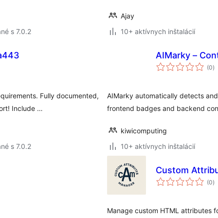
Ajay
né s 7.0.2
10+ aktívnych inštalácií
a443
AIMarky – Cont
c
(0
)
h
equirements. Fully documented,
AIMarky automatically detects an
ort! Include …
frontend badges and backend cont
kiwicomputing
né s 7.0.2
10+ aktívnych inštalácií
Custom Attrib
c
(0
)
h
Manage custom HTML attributes for