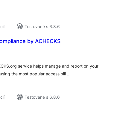
cií
Testované s 6.8.6
 Compliance by ACHECKS
elkové
odnotenie
ECKS.org service helps manage and report on your
 using the most popular accessibili …
cií
Testované s 6.8.6
elkové
odnotenie