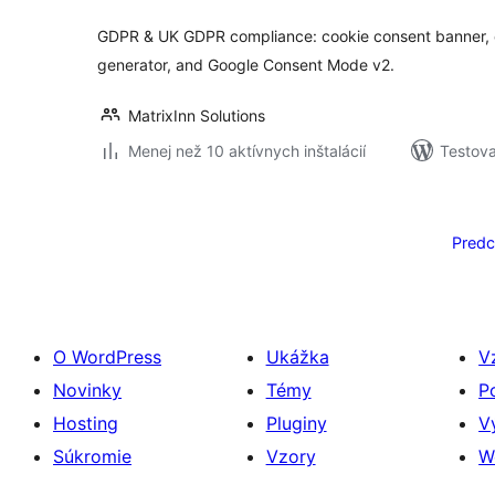
GDPR & UK GDPR compliance: cookie consent banner, c
generator, and Google Consent Mode v2.
MatrixInn Solutions
Menej než 10 aktívnych inštalácií
Testova
Stránkovanie
príspevkov
Predc
O WordPress
Ukážka
V
Novinky
Témy
P
Hosting
Pluginy
V
Súkromie
Vzory
W