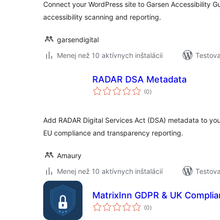
Connect your WordPress site to Garsen Accessibility
accessibility scanning and reporting.
garsendigital
Menej než 10 aktívnych inštalácií
Testova
RADAR DSA Metadata
celkové
(0
)
hodnotenie
Add RADAR Digital Services Act (DSA) metadata to yo
EU compliance and transparency reporting.
Amaury
Menej než 10 aktívnych inštalácií
Testova
MatrixInn GDPR & UK Compli
celkové
(0
)
hodnotenie