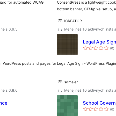
 Guard for automated WCAG
ConsentPress is a lightweight cook
bottom banner, GTM/pixel setup, an
ICREATOR
né s 6.9.5
Menej než 10 aktívnych inštalá
Legal Age Sig
c
(0
)
h
ur WordPress posts and pages for
Legal Age Sign – WordPress Plugin
sdmeier
né s 6.8.6
Menej než 10 aktívnych inštalá
ance
School Govern
c
(0
)
h