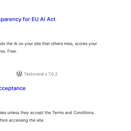
sparency for EU AI Act
lkové
dnotenie
inds the AI on your site that others miss, scores your
es. Free.
Testované s 7.0.2
cceptance
lkové
dnotenie
roles unless they accept the Terms and Conditions.
ore accessing the site.