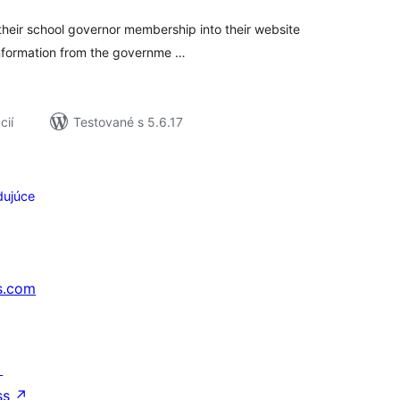
 their school governor membership into their website
information from the governme …
cií
Testované s 5.6.17
dujúce
s.com
↗
ss
↗