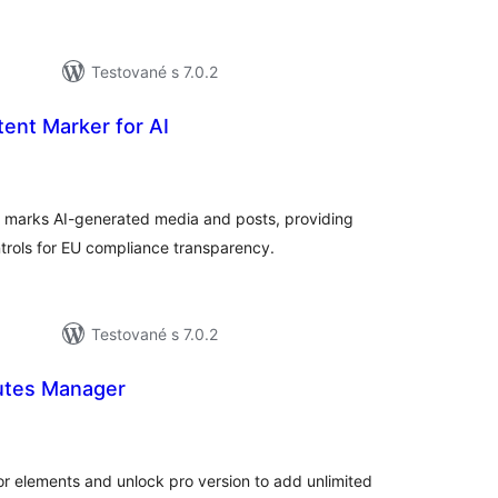
Testované s 7.0.2
ent Marker for AI
elkové
odnotenie
d marks AI-generated media and posts, providing
rols for EU compliance transparency.
Testované s 7.0.2
utes Manager
elkové
odnotenie
 elements and unlock pro version to add unlimited