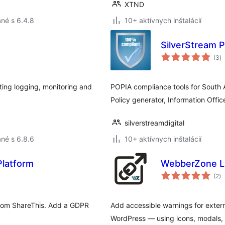
XTND
né s 6.4.8
10+ aktívnych inštalácií
SilverStream P
c
(3
)
h
ing logging, monitoring and
POPIA compliance tools for South 
Policy generator, Information Offic
silverstreamdigital
né s 6.8.6
10+ aktívnych inštalácií
latform
WebberZone L
ce
(2
)
ho
from ShareThis. Add a GDPR
Add accessible warnings for extern
WordPress — using icons, modals, o