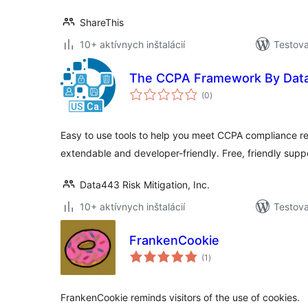
ShareThis
10+ aktívnych inštalácií
Testova
The CCPA Framework By Dat
celkové
(0
)
hodnotenie
Easy to use tools to help you meet CCPA compliance r
extendable and developer-friendly. Free, friendly supp
Data443 Risk Mitigation, Inc.
10+ aktívnych inštalácií
Testova
FrankenCookie
celkové
(1
)
hodnotenie
FrankenCookie reminds visitors of the use of cookies.