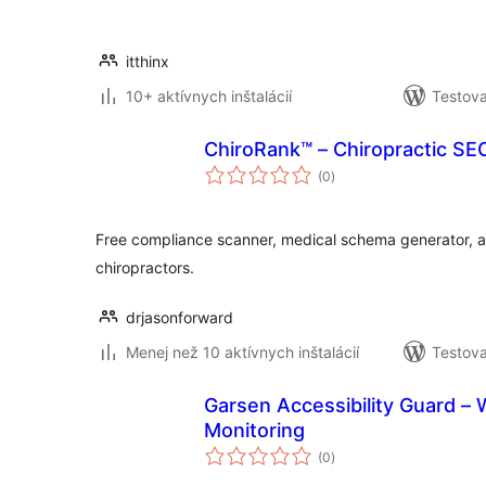
itthinx
10+ aktívnych inštalácií
Testova
ChiroRank™ – Chiropractic SE
celkové
(0
)
hodnotenie
Free compliance scanner, medical schema generator, an
chiropractors.
drjasonforward
Menej než 10 aktívnych inštalácií
Testova
Garsen Accessibility Guard 
Monitoring
celkové
(0
)
hodnotenie