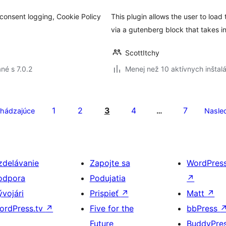
onsent logging, Cookie Policy
This plugin allows the user to load
via a gutenberg block that takes 
ScottItchy
né s 7.0.2
Menej než 10 aktívnych inštalá
1
2
3
4
7
hádzajúce
…
Nasle
zdelávanie
Zapojte sa
WordPres
odpora
Podujatia
↗
ývojári
Prispieť
↗
Matt
↗
ordPress.tv
↗
Five for the
bbPress
Future
BuddyPre