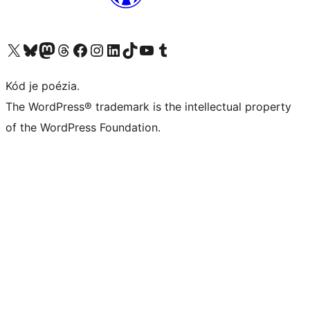
Navštívte náš účet na X (predtým Twitter)
Navštívte náš účet na platforme Bluesky
Navštívte náš účet na Mastodone
Navštívte náš účet na platforme Threads
Navštívte našu stránku na Facebooku
Navštívte náš účet Instagram
Navštívte náš účet LinkedIn
Navštívte náš účet na platforme TikTok
Navštívte náš kanál YouTube
Navštívte náš účet na platforme Tumblr
Kód je poézia.
The WordPress® trademark is the intellectual property
of the WordPress Foundation.