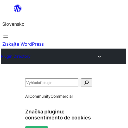
Prejsť
na
Slovensko
obsah
Získajte WordPress
Plugin Directory
Hľadať
All
Community
Commercial
Značka pluginu:
consentimento de cookies