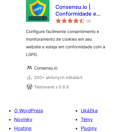
Consensu.io |
Conformidade e
celkové
Consentimento de
(3
)
hodnotenie
Cookies para LGPD
Configure facilmente consentimento e
monitoramento de cookies em seu
website e esteja em conformidade com a
LGPD.
Consensu.io
200+ aktívnych inštalácií
Testované s 6.6.6
O WordPress
Ukážka
Novinky
Témy
Hosting
Pluginy