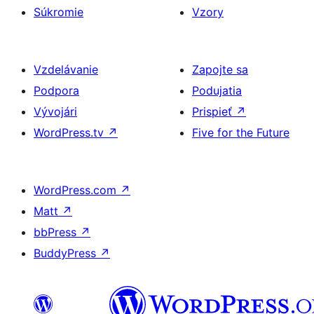
Súkromie
Vzory
Vzdelávanie
Zapojte sa
Podpora
Podujatia
Vývojári
Prispieť
↗
WordPress.tv
↗
Five for the Future
WordPress.com
↗
Matt
↗
bbPress
↗
BuddyPress
↗