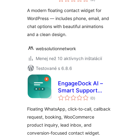
hodnotenie
A modern floating contact widget for
WordPress — includes phone, email, and
chat options with beautiful animations
and a clean design.
websolutionnetwork
Menej než 10 aktívnych inštalácií
Testované s 6.8.6
EngageDock AI –
Smart Support
celkové
Assistant
(0
)
hodnotenie
Floating WhatsApp, click-to-call, callback
request, booking, WooCommerce
product inquiry, lead inbox, and
conversion-focused contact widget.