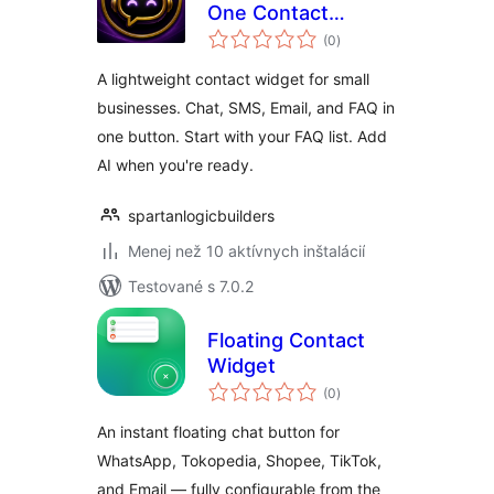
One Contact
celkové
Widget (AI Chatbot,
(0
)
hodnotenie
SMS, Email, FAQ)
A lightweight contact widget for small
businesses. Chat, SMS, Email, and FAQ in
one button. Start with your FAQ list. Add
AI when you're ready.
spartanlogicbuilders
Menej než 10 aktívnych inštalácií
Testované s 7.0.2
Floating Contact
Widget
celkové
(0
)
hodnotenie
An instant floating chat button for
WhatsApp, Tokopedia, Shopee, TikTok,
and Email — fully configurable from the