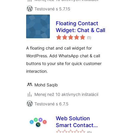
Testované s 5.7.15
Floating Contact
Widget: Chat & Call
celkové
(1
)
hodnotenie
A floating chat and call widget for
WordPress. Add WhatsApp chat & call
buttons to your site for quick customer
interaction.
Mohd Saqib
Menej než 10 aktívnych inštalácií
Testované s 6.7.5
Web Solution
Smart Contact
celkové
Button
(0
)