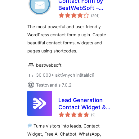
Contact Form by
BestWebSoft –
celkové
Advanced WP
(291
)
hodnotenie
Contact Form
The most powerful and user-friendly
Builder for
WordPress contact form plugin. Create
WordPress
beautiful contact forms, widgets and
pages using shortcodes.
bestwebsoft
30 000+ aktívnych inštalácií
Testované s 7.0.2
Lead Generation
Contact Widget &
celkové
AI Chatbot: Chat
(2
)
hodnotenie
Button, Phone Call,
Turns visitors into leads. Contact
Telegram, Email –
Widget, Free AI Chatbot, WhatsApp,
SiteLeads