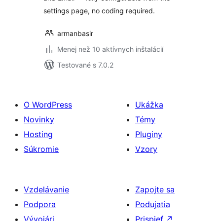
settings page, no coding required.
armanbasir
Menej než 10 aktívnych inštalácií
Testované s 7.0.2
O WordPress
Ukážka
Novinky
Témy
Hosting
Pluginy
Súkromie
Vzory
Vzdelávanie
Zapojte sa
Podpora
Podujatia
Vývojári
Prispieť
↗