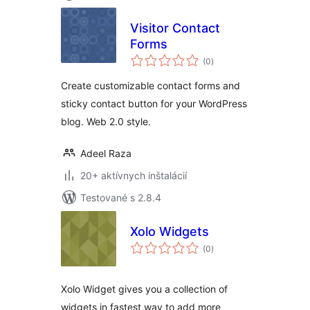
Visitor Contact
Forms
celkové
(0
)
hodnotenie
Create customizable contact forms and
sticky contact button for your WordPress
blog. Web 2.0 style.
Adeel Raza
20+ aktívnych inštalácií
Testované s 2.8.4
Xolo Widgets
celkové
(0
)
hodnotenie
Xolo Widget gives you a collection of
widgets in fastest way to add more