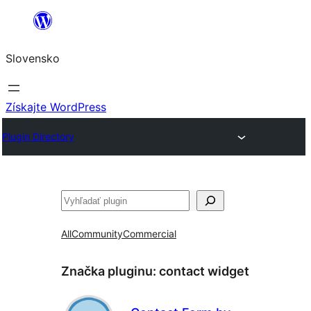
Prejsť
na
Slovensko
obsah
Získajte WordPress
Plugin Directory
Hľadať
All
Community
Commercial
Značka pluginu:
contact widget