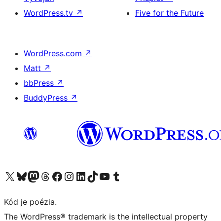
WordPress.tv
↗
Five for the Future
WordPress.com
↗
Matt
↗
bbPress
↗
BuddyPress
↗
Navštívte náš účet na X (predtým Twitter)
Navštívte náš účet na platforme Bluesky
Navštívte náš účet na Mastodone
Navštívte náš účet na platforme Threads
Navštívte našu stránku na Facebooku
Navštívte náš účet Instagram
Navštívte náš účet LinkedIn
Navštívte náš účet na platforme TikTok
Navštívte náš kanál YouTube
Navštívte náš účet na platforme Tumblr
Kód je poézia.
The WordPress® trademark is the intellectual property