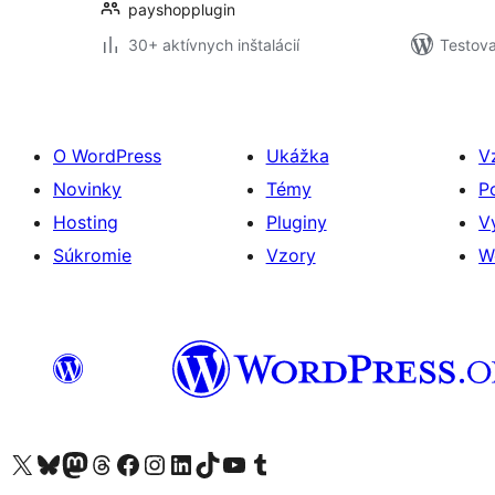
payshopplugin
30+ aktívnych inštalácií
Testova
O WordPress
Ukážka
V
Novinky
Témy
P
Hosting
Pluginy
V
Súkromie
Vzory
W
Navštívte náš účet na X (predtým Twitter)
Navštívte náš účet na platforme Bluesky
Navštívte náš účet na Mastodone
Navštívte náš účet na platforme Threads
Navštívte našu stránku na Facebooku
Navštívte náš účet Instagram
Navštívte náš účet LinkedIn
Navštívte náš účet na platforme TikTok
Navštívte náš kanál YouTube
Navštívte náš účet na platforme Tumblr