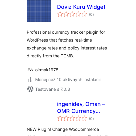
Döviz Kuru Widget
celkové
(0
)
hodnotenie
Professional currency tracker plugin for
WordPress that fetches real-time
exchange rates and policy interest rates
directly from the TCMB.
oirmak1975
Menej než 10 aktívnych inštalácií
Testované s 7.0.3
ingenidev, Oman –
OMR Currency
celkové
Symbol Changer
(0
)
hodnotenie
مغير رمز عملة الريال
NEW Plugin! Change WooCommerce
العماني