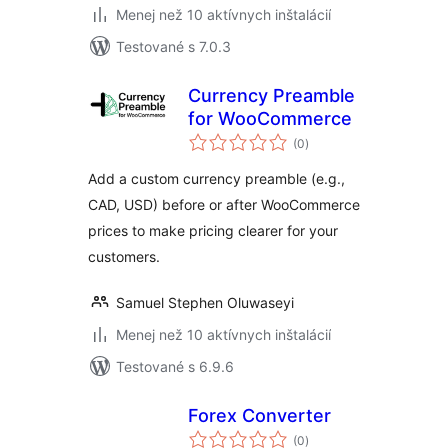
Menej než 10 aktívnych inštalácií
Testované s 7.0.3
Currency Preamble
for WooCommerce
celkové
(0
)
hodnotenie
Add a custom currency preamble (e.g.,
CAD, USD) before or after WooCommerce
prices to make pricing clearer for your
customers.
Samuel Stephen Oluwaseyi
Menej než 10 aktívnych inštalácií
Testované s 6.9.6
Forex Converter
celkové
(0
)
hodnotenie