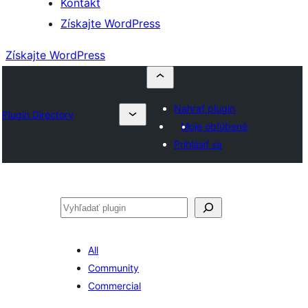
Kontakt
Získajte WordPress
Získajte WordPress
Nahrať plugin
Plugin Directory
Moje obľúbené
Prihlásiť sa
Hľadať
All
Community
Commercial