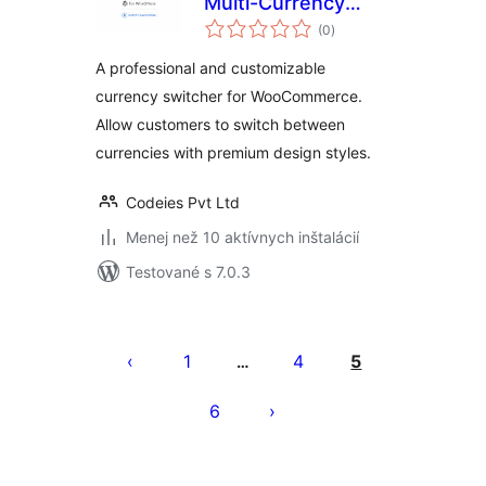
Multi-Currency
celkové
Switcher for
(0
)
hodnotenie
WooCommerce
A professional and customizable
currency switcher for WooCommerce.
Allow customers to switch between
currencies with premium design styles.
Codeies Pvt Ltd
Menej než 10 aktívnych inštalácií
Testované s 7.0.3
Stránkovanie
príspevkov
1
4
5
…
6