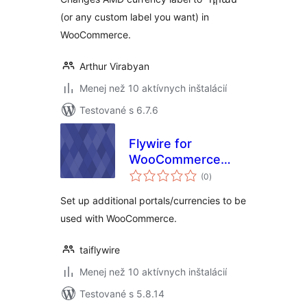
(or any custom label you want) in
WooCommerce.
Arthur Virabyan
Menej než 10 aktívnych inštalácií
Testované s 6.7.6
Flywire for
WooCommerce
celkové
Multicurrency Add-
(0
)
hodnotenie
On
Set up additional portals/currencies to be
used with WooCommerce.
taiflywire
Menej než 10 aktívnych inštalácií
Testované s 5.8.14