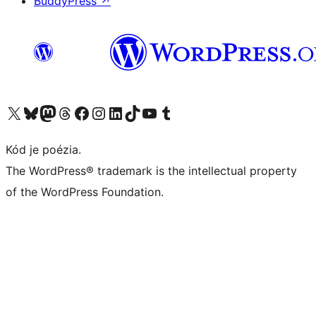
BuddyPress
↗
Navštívte náš účet na X (predtým Twitter)
Navštívte náš účet na platforme Bluesky
Navštívte náš účet na Mastodone
Navštívte náš účet na platforme Threads
Navštívte našu stránku na Facebooku
Navštívte náš účet Instagram
Navštívte náš účet LinkedIn
Navštívte náš účet na platforme TikTok
Navštívte náš kanál YouTube
Navštívte náš účet na platforme Tumblr
Kód je poézia.
The WordPress® trademark is the intellectual property
of the WordPress Foundation.