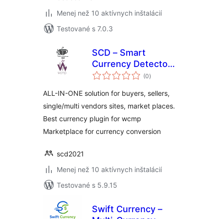
Menej než 10 aktívnych inštalácií
Testované s 7.0.3
SCD – Smart
Currency Detector
celkové
– Premium Variant
(0
)
hodnotenie
for wcmp
ALL-IN-ONE solution for buyers, sellers,
single/multi vendors sites, market places.
Best currency plugin for wcmp
Marketplace for currency conversion
scd2021
Menej než 10 aktívnych inštalácií
Testované s 5.9.15
Swift Currency –