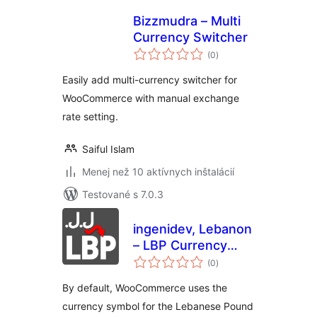
Bizzmudra – Multi
Currency Switcher
celkové
(0
)
hodnotenie
Easily add multi-currency switcher for
WooCommerce with manual exchange
rate setting.
Saiful Islam
Menej než 10 aktívnych inštalácií
Testované s 7.0.3
ingenidev, Lebanon
– LBP Currency
celkové
Symbol Changer
(0
)
hodnotenie
By default, WooCommerce uses the
currency symbol for the Lebanese Pound