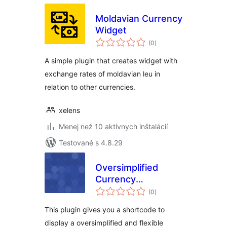
Moldavian Currency
Widget
celkové
(0
)
hodnotenie
A simple plugin that creates widget with
exchange rates of moldavian leu in
relation to other currencies.
xelens
Menej než 10 aktívnych inštalácií
Testované s 4.8.29
Oversimplified
Currency
celkové
Converter
(0
)
hodnotenie
This plugin gives you a shortcode to
display a oversimplified and flexible