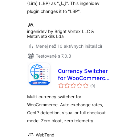
(Lira) (LBP) as "ل.ل". This ingenidev
plugin changes it to "LBP".
ingenidev by Bright Vortex LLC &
MetaNetSkills Lda
Menej než 10 aktívnych inštalácií
Testované s 7.0.3
Currency Switcher
for WooCommerce
celkové
– Multi Currency,
(0
)
hodnotenie
Auto Rates & GeoIP
Multi-currency switcher for
WooCommerce. Auto exchange rates,
GeoIP detection, visual or full checkout
mode. Zero bloat, zero telemetry.
WebTend