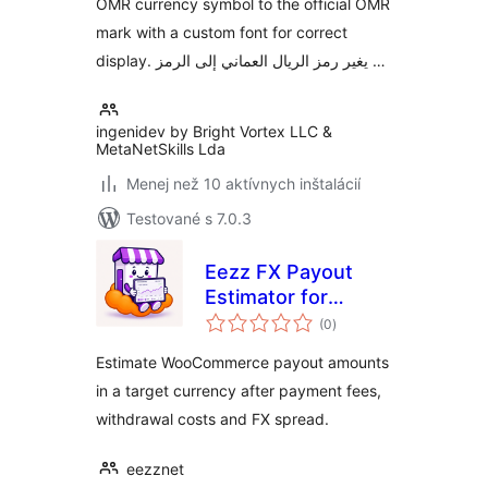
OMR currency symbol to the official OMR
mark with a custom font for correct
display. يغير رمز الريال العماني إلى الرمز …
ingenidev by Bright Vortex LLC &
MetaNetSkills Lda
Menej než 10 aktívnych inštalácií
Testované s 7.0.3
Eezz FX Payout
Estimator for
celkové
WooCommerce
(0
)
hodnotenie
Estimate WooCommerce payout amounts
in a target currency after payment fees,
withdrawal costs and FX spread.
eezznet