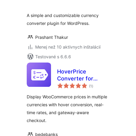
A simple and customizable currency
converter plugin for WordPress.
Prashant Thakur
Menej než 10 aktívnych inštalácií
Testované s 6.6.6
HoverPrice
Converter for
celkové
WooCommerce
(1
)
hodnotenie
Display WooCommerce prices in multiple
currencies with hover conversion, real-
time rates, and gateway-aware
checkout.
bedebanks