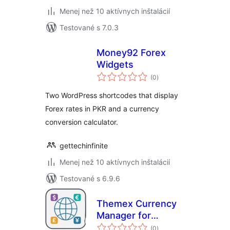
Menej než 10 aktívnych inštalácií
Testované s 7.0.3
Money92 Forex
Widgets
celkové
(0
)
hodnotenie
Two WordPress shortcodes that display
Forex rates in PKR and a currency
conversion calculator.
gettechinfinite
Menej než 10 aktívnych inštalácií
Testované s 6.9.6
Themex Currency
Manager for
celkové
WooCommerce
(0
)