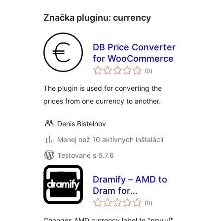
Značka pluginu:
currency
DB Price Converter
for WooCommerce
celkové
(0
)
hodnotenie
The plugin is used for converting the
prices from one currency to another.
Denis Bisteinov
Menej než 10 aktívnych inštalácií
Testované s 6.7.6
Dramify – AMD to
Dram for
celkové
WooCommerce
(0
)
hodnotenie
Changes AMD currency label to "դրամ"