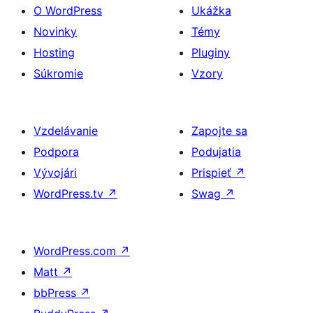
O WordPress
Ukážka
Novinky
Témy
Hosting
Pluginy
Súkromie
Vzory
Vzdelávanie
Zapojte sa
Podpora
Podujatia
Vývojári
Prispieť
↗
WordPress.tv
↗
Swag
↗
WordPress.com
↗
Matt
↗
bbPress
↗