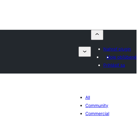
Nahrať plugin
Moje obľúbené
Prihlásiť sa
All
Community
Commercial