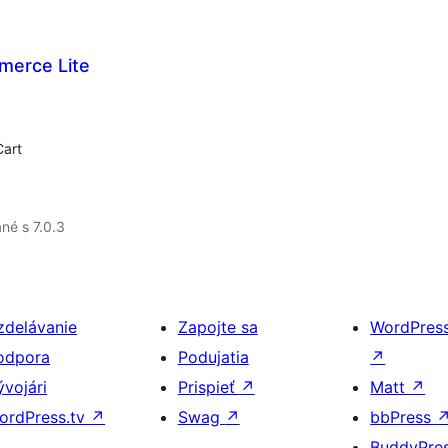
merce Lite
Cart
né s 7.0.3
zdelávanie
Zapojte sa
WordPres
odpora
Podujatia
↗
ývojári
Prispieť
↗
Matt
↗
ordPress.tv
↗
Swag
↗
bbPress
BuddyPre