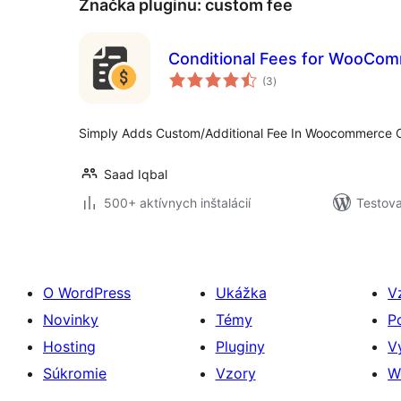
Značka pluginu:
custom fee
Conditional Fees for WooCom
celkové
(3
)
hodnotenie
Simply Adds Custom/Additional Fee In Woocommerce 
Saad Iqbal
500+ aktívnych inštalácií
Testova
O WordPress
Ukážka
V
Novinky
Témy
P
Hosting
Pluginy
V
Súkromie
Vzory
W