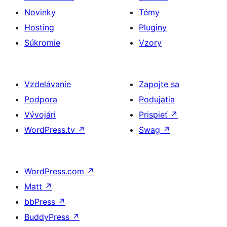
Novinky
Témy
Hosting
Pluginy
Súkromie
Vzory
Vzdelávanie
Zapojte sa
Podpora
Podujatia
Vývojári
Prispieť
↗
WordPress.tv
↗
Swag
↗
WordPress.com
↗
Matt
↗
bbPress
↗
BuddyPress
↗