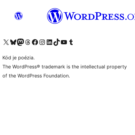
Navštívte náš účet na X (predtým Twitter)
Navštívte náš účet na platforme Bluesky
Navštívte náš účet na Mastodone
Navštívte náš účet na platforme Threads
Navštívte našu stránku na Facebooku
Navštívte náš účet Instagram
Navštívte náš účet LinkedIn
Navštívte náš účet na platforme TikTok
Navštívte náš kanál YouTube
Navštívte náš účet na platforme Tumblr
Kód je poézia.
The WordPress® trademark is the intellectual property
of the WordPress Foundation.