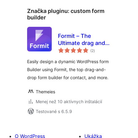
Značka pluginu:
custom form
builder
Formit – The
Ultimate drag and
celkové
drop WordPress
(2
)
hodnotenie
Form Builder
Easily design a dynamic WordPress form
Builder using Formit, the top drag-and-
drop form builder for contact, and more.
Themeies
Menej než 10 aktívnych inštalácií
Testované s 6.5.9
O WordPress
Ukážka