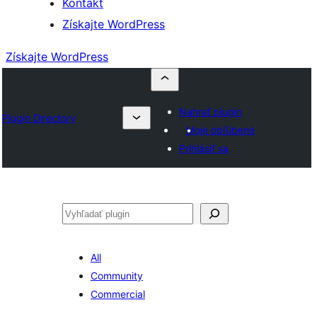
Kontakt
Získajte WordPress
Získajte WordPress
Nahrať plugin
Plugin Directory
Moje obľúbené
Prihlásiť sa
Hľadať
All
Community
Commercial