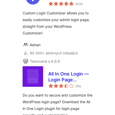
celkové
(410
)
hodnotenie
Custom Login Customizer allows you to
easily customize your admin login page,
straight from your WordPress
Customizer!
Adnan
90 000+ aktívnych inštalácií
Testované s 6.9.6
All In One Login —
Login Page
celkové
Security and
(35
)
hodnotenie
Customization for
Do you want to secure and customize the
WordPress with
WordPress login page? Download the All
Google
in One Login plugin for login page
reCAPTCHA, Social