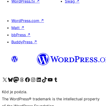
WordPress.tv
↗
Swag
↗
WordPress.com
↗
Matt
↗
bbPress
↗
BuddyPress
↗
Navštívte náš účet na X (predtým Twitter)
Navštívte náš účet na platforme Bluesky
Navštívte náš účet na Mastodone
Navštívte náš účet na platforme Threads
Navštívte našu stránku na Facebooku
Navštívte náš účet Instagram
Navštívte náš účet LinkedIn
Navštívte náš účet na platforme TikTok
Navštívte náš kanál YouTube
Navštívte náš účet na platforme Tumblr
Kód je poézia.
The WordPress® trademark is the intellectual property