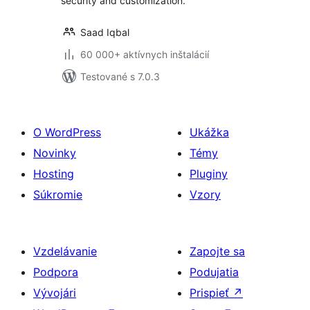
Login, Temporary
security and customization.
Login, 2FA, and
more.
Saad Iqbal
60 000+ aktívnych inštalácií
Testované s 7.0.3
O WordPress
Ukážka
Novinky
Témy
Hosting
Pluginy
Súkromie
Vzory
Vzdelávanie
Zapojte sa
Podpora
Podujatia
Vývojári
Prispieť
↗