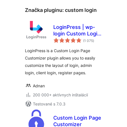
Značka pluginu:
custom login
LoginPress | wp-
login Custom Login
celkové
Page Customizer
(1 075
)
hodnotenie
LoginPress is a Custom Login Page
Customizer plugin allows you to easily
customize the layout of login, admin
login, client login, register pages.
Adnan
200 000+ aktívnych inštalácií
Testované s 7.0.3
Custom Login Page
Customizer