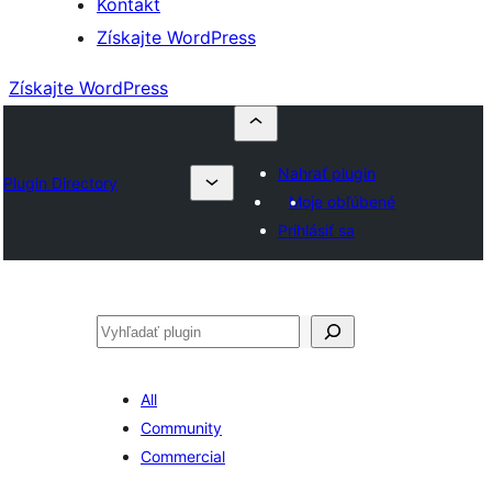
Kontakt
Získajte WordPress
Získajte WordPress
Nahrať plugin
Plugin Directory
Moje obľúbené
Prihlásiť sa
Hľadať
All
Community
Commercial