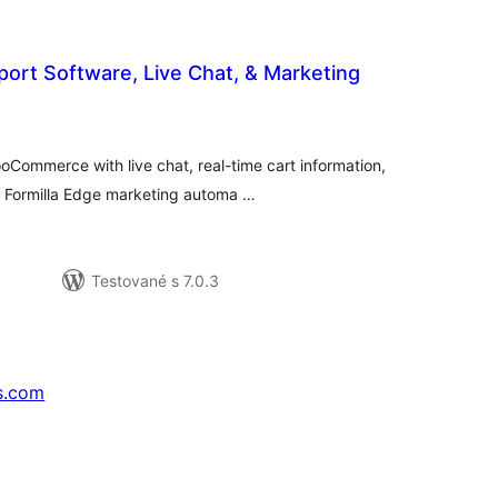
ort Software, Live Chat, & Marketing
lkové
dnotenie
Commerce with live chat, real-time cart information,
g Formilla Edge marketing automa …
Testované s 7.0.3
s.com
↗