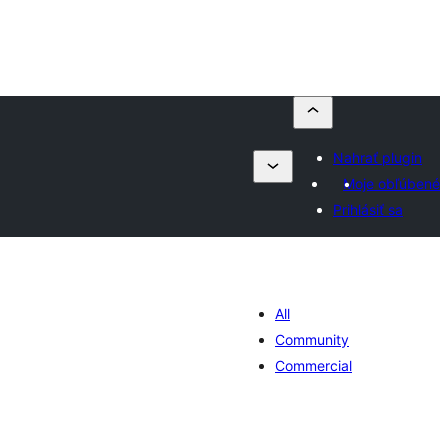
Nahrať plugin
Moje obľúbené
Prihlásiť sa
All
Community
Commercial