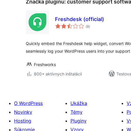
Značka pluginu:
customer support softwa
Freshdesk (official)
celkové
(8
)
hodnotenie
Quickly embed the Freshdesk help widget, convert Wo
seamlessly log your WordPress users into your support 
Freshworks
800+ aktívnych inštalácií
Testova
O WordPress
Ukážka
V
Novinky
Témy
P
Hosting
Pluginy
V
Súkromie
Vzory
W