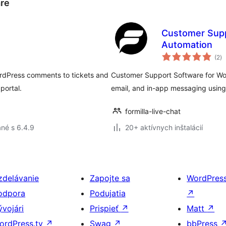
re
Customer Supp
Automation
ce
(2
)
ho
rdPress comments to tickets and
Customer Support Software for Woo
portal.
email, and in-app messaging usin
formilla-live-chat
né s 6.4.9
20+ aktívnych inštalácií
zdelávanie
Zapojte sa
WordPres
odpora
Podujatia
↗
ývojári
Prispieť
↗
Matt
↗
ordPress.tv
↗
Swag
↗
bbPress