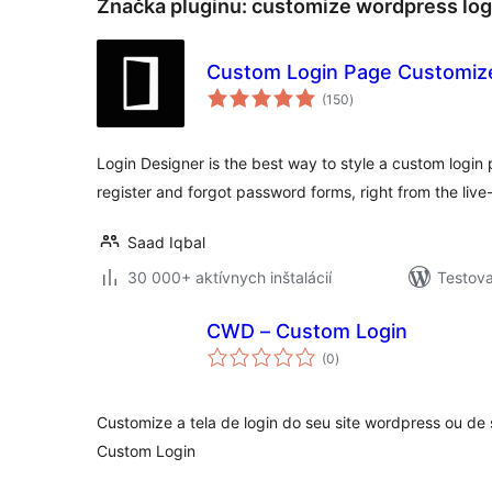
Značka pluginu:
customize wordpress log
Custom Login Page Customize
celkové
(150
)
hodnotenie
Login Designer is the best way to style a custom login
register and forgot password forms, right from the liv
Saad Iqbal
30 000+ aktívnych inštalácií
Testova
CWD – Custom Login
celkové
(0
)
hodnotenie
Customize a tela de login do seu site wordpress ou de
Custom Login