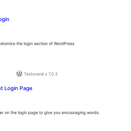
ogin
lkové
dnotenie
stomize the login section of WordPress
Testované s 7.0.3
t Login Page
elkové
odnotenie
ter on the login page to give you encouraging words.