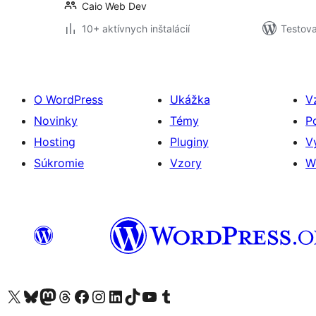
Caio Web Dev
10+ aktívnych inštalácií
Testova
O WordPress
Ukážka
V
Novinky
Témy
P
Hosting
Pluginy
V
Súkromie
Vzory
W
Navštívte náš účet na X (predtým Twitter)
Navštívte náš účet na platforme Bluesky
Navštívte náš účet na Mastodone
Navštívte náš účet na platforme Threads
Navštívte našu stránku na Facebooku
Navštívte náš účet Instagram
Navštívte náš účet LinkedIn
Navštívte náš účet na platforme TikTok
Navštívte náš kanál YouTube
Navštívte náš účet na platforme Tumblr