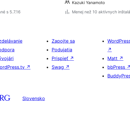
Kazuki Yanamoto
né s 5.7.16
Menej než 10 aktívnych inštalá
zdelávanie
Zapojte sa
WordPres
odpora
Podujatia
↗
ývojári
Prispieť
↗
Matt
↗
ordPress.tv
↗
Swag
↗
bbPress
BuddyPre
Slovensko