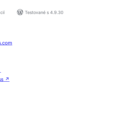
cií
Testované s 4.9.30
s.com
↗
ss
↗