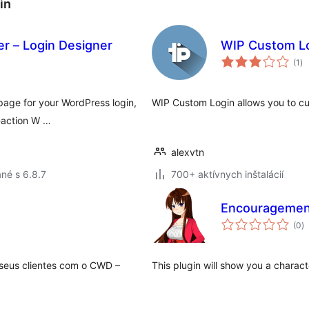
in
r – Login Designer
WIP Custom L
ce
(1
)
ho
 page for your WordPress login,
WIP Custom Login allows you to cu
e-action W …
alexvtn
né s 6.8.7
700+ aktívnych inštalácií
Encouragemen
c
(0
)
h
 seus clientes com o CWD –
This plugin will show you a charac