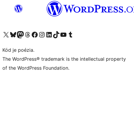
Navštívte náš účet na X (predtým Twitter)
Navštívte náš účet na platforme Bluesky
Navštívte náš účet na Mastodone
Navštívte náš účet na platforme Threads
Navštívte našu stránku na Facebooku
Navštívte náš účet Instagram
Navštívte náš účet LinkedIn
Navštívte náš účet na platforme TikTok
Navštívte náš kanál YouTube
Navštívte náš účet na platforme Tumblr
Kód je poézia.
The WordPress® trademark is the intellectual property
of the WordPress Foundation.