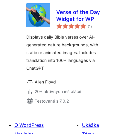
Verse of the Day
Widget for WP
celkové
(1
)
hodnotenie
Displays daily Bible verses over AI-
generated nature backgrounds, with
static or animated images. Includes
translation into 100+ languages via
ChatGPT
Allen Floyd
20+ aktívnych inštalácií
Testované s 7.0.2
O WordPress
Ukážka