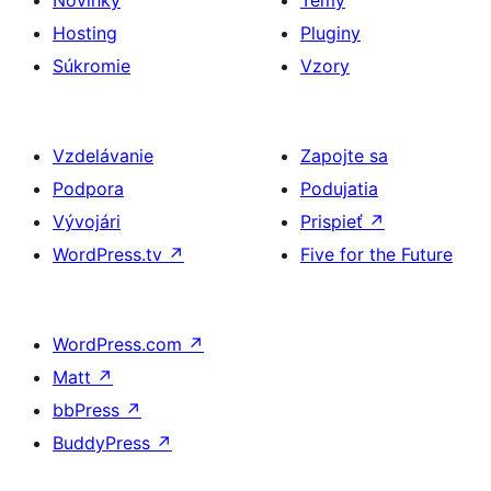
Novinky
Témy
Hosting
Pluginy
Súkromie
Vzory
Vzdelávanie
Zapojte sa
Podpora
Podujatia
Vývojári
Prispieť
↗
WordPress.tv
↗
Five for the Future
WordPress.com
↗
Matt
↗
bbPress
↗
BuddyPress
↗