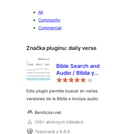
All
Community
Commercial
Značka pluginu:
daily verse
Bible Search and
Audio / Biblia y
celkové
Concordancia con
(5
)
hodnotenie
Audio
Este plugin permite buscar en varias
versiones de la Biblia e incluye audio.
Bendicion.net
100+ aktívnych inštalácií
Testované s 6.8.6