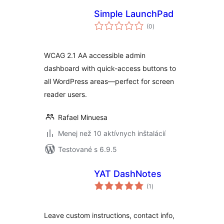
Simple LaunchPad
celkové
(0
)
hodnotenie
WCAG 2.1 AA accessible admin
dashboard with quick-access buttons to
all WordPress areas—perfect for screen
reader users.
Rafael Minuesa
Menej než 10 aktívnych inštalácií
Testované s 6.9.5
YAT DashNotes
celkové
(1
)
hodnotenie
Leave custom instructions, contact info,