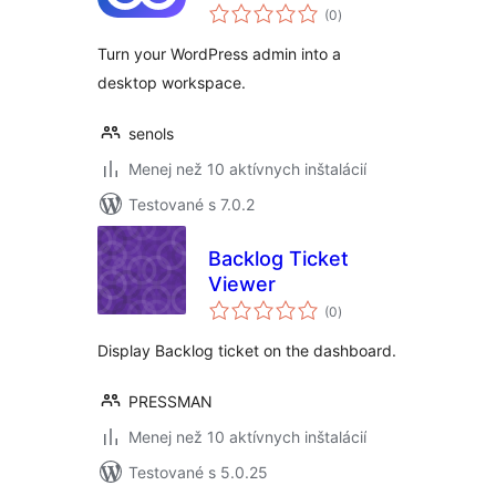
celkové
desktop
(0
)
hodnotenie
Turn your WordPress admin into a
desktop workspace.
senols
Menej než 10 aktívnych inštalácií
Testované s 7.0.2
Backlog Ticket
Viewer
celkové
(0
)
hodnotenie
Display Backlog ticket on the dashboard.
PRESSMAN
Menej než 10 aktívnych inštalácií
Testované s 5.0.25