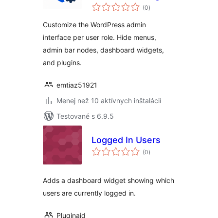
celkové
(0
)
hodnotenie
Customize the WordPress admin
interface per user role. Hide menus,
admin bar nodes, dashboard widgets,
and plugins.
emtiaz51921
Menej než 10 aktívnych inštalácií
Testované s 6.9.5
Logged In Users
celkové
(0
)
hodnotenie
Adds a dashboard widget showing which
users are currently logged in.
Pluginaid