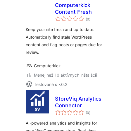
Computerkick
Content Fresh
celkové
(0
)
hodnotenie
Keep your site fresh and up to date.
Automatically find stale WordPress
content and flag posts or pages due for
review.
Computerkick
Menej než 10 aktívnych inštalácií
Testované s 7.0.2
StoreViq Analytics
Connector
celkové
(0
)
hodnotenie
AI-powered analytics and insights for
your WooCommerce store. Real-time