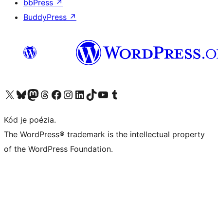
bbPress
↗
BuddyPress
↗
Navštívte náš účet na X (predtým Twitter)
Navštívte náš účet na platforme Bluesky
Navštívte náš účet na Mastodone
Navštívte náš účet na platforme Threads
Navštívte našu stránku na Facebooku
Navštívte náš účet Instagram
Navštívte náš účet LinkedIn
Navštívte náš účet na platforme TikTok
Navštívte náš kanál YouTube
Navštívte náš účet na platforme Tumblr
Kód je poézia.
The WordPress® trademark is the intellectual property
of the WordPress Foundation.