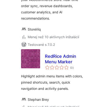
order sync, revenue dashboards,
customer analytics, and AI
recommendations.
StoreViq
Menej než 10 aktívnych inštalácií
Testované s 7.0.2
RedRice Admin
Menu Marker
celkové
(0
)
hodnotenie
Highlight admin menu items with colors,
pinned shortcuts, search, quick
navigation and activity panels.
Stephan Brey