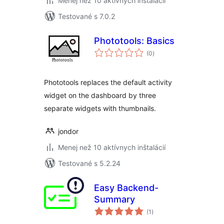
Menej než 10 aktívnych inštalácií
Testované s 7.0.2
Phototools: Basics
celkové
(0
)
hodnotenie
Phototools replaces the default activity
widget on the dashboard by three
separate widgets with thumbnails.
jondor
Menej než 10 aktívnych inštalácií
Testované s 5.2.24
Easy Backend-
Summary
celkové
(1
)
hodnotenie