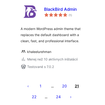
BlackBird Admin
celkové
(1
)
hodnotenie
A modern WordPress admin theme that
replaces the default dashboard with a
clean, fast, and professional interface.
khaleelurehman
Menej než 10 aktívnych inštalácií
Testované s 7.0.2
Stránkovanie
príspevkov
1
20
21
…
22
24
…