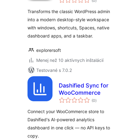
(0
)
hodnotenie
Transforms the classic WordPress admin
into a modern desktop-style workspace
with windows, shortcuts, Spaces, native
dashboard apps, and a taskbar.
explorersoft
Menej než 10 aktívnych inštalácií
Testované s 7.0.2
Dashified Sync for
WooCommerce
celkové
(0
)
hodnotenie
Connect your WooCommerce store to
Dashified's AI-powered analytics
dashboard in one click — no API keys to
copy.