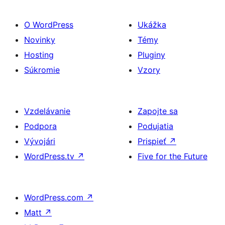
O WordPress
Ukážka
Novinky
Témy
Hosting
Pluginy
Súkromie
Vzory
Vzdelávanie
Zapojte sa
Podpora
Podujatia
Vývojári
Prispieť
↗
WordPress.tv
↗
Five for the Future
WordPress.com
↗
Matt
↗