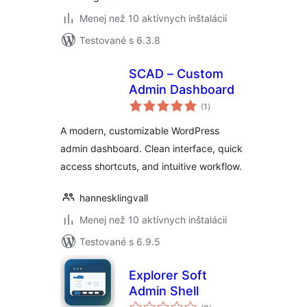
Menej než 10 aktívnych inštalácií
Testované s 6.3.8
SCAD – Custom
Admin Dashboard
celkové
(1
)
hodnotenie
A modern, customizable WordPress
admin dashboard. Clean interface, quick
access shortcuts, and intuitive workflow.
hannesklingvall
Menej než 10 aktívnych inštalácií
Testované s 6.9.5
Explorer Soft
Admin Shell
celkové