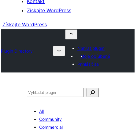
Kontakt
Získajte WordPress
Získajte WordPress
Nahrať plugin
Plugin Directory
Moje obľúbené
Prihlásiť sa
Hľadať
All
Community
Commercial