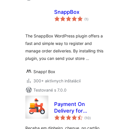
SnappBox
celkové
(1
)
hodnotenie
The SnappBox WordPress plugin offers a
fast and simple way to register and
manage order deliveries. By installing this
plugin, you can send your store …
Snapp! Box
300+ aktívnych inštalácií
Testované s 7.0.0
Payment On
Delivery for
celkové
WooCommerce
(10
)
hodnotenie
Receba em dinheiro, cheque, no cartão