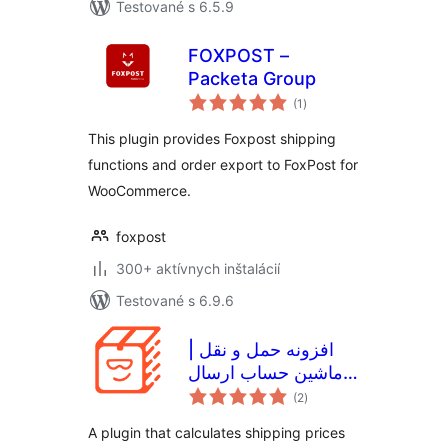
Testované s 6.5.9
FOXPOST –
Packeta Group
celkové
(1
)
hodnotenie
This plugin provides Foxpost shipping
functions and order export to FoxPost for
WooCommerce.
foxpost
300+ aktívnych inštalácií
Testované s 6.9.6
افزونه حمل و نقل |
ماشین حساب ارسال
celkové
پست و تیپاکس و چاپار
(2
)
hodnotenie
و دیجی اکسپرس و
A plugin that calculates shipping prices
پارسی پست | پس