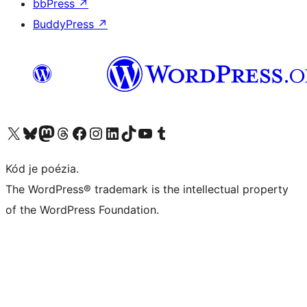
bbPress
↗
BuddyPress
↗
Navštívte náš účet na X (predtým Twitter)
Navštívte náš účet na platforme Bluesky
Navštívte náš účet na Mastodone
Navštívte náš účet na platforme Threads
Navštívte našu stránku na Facebooku
Navštívte náš účet Instagram
Navštívte náš účet LinkedIn
Navštívte náš účet na platforme TikTok
Navštívte náš kanál YouTube
Navštívte náš účet na platforme Tumblr
Kód je poézia.
The WordPress® trademark is the intellectual property
of the WordPress Foundation.