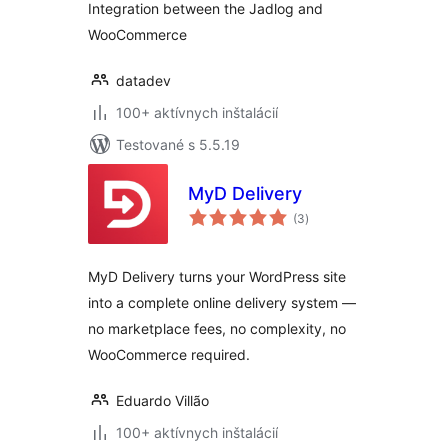
Integration between the Jadlog and
WooCommerce
datadev
100+ aktívnych inštalácií
Testované s 5.5.19
MyD Delivery
celkové
(3
)
hodnotenie
MyD Delivery turns your WordPress site
into a complete online delivery system —
no marketplace fees, no complexity, no
WooCommerce required.
Eduardo Villão
100+ aktívnych inštalácií