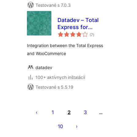
Testované s 7.0.3
Datadev – Total
Express for
celkové
WooCommerce
(7
)
hodnotenie
Integration between the Total Express
and WooCommerce
datadev
100+ aktívnych inštalácií
Testované s 5.5.19
Stránkovanie
príspevkov
1
2
3
…
10