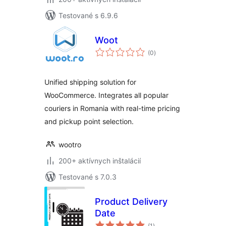
Testované s 6.9.6
Woot
celkové
(0
)
hodnotenie
Unified shipping solution for
WooCommerce. Integrates all popular
couriers in Romania with real-time pricing
and pickup point selection.
wootro
200+ aktívnych inštalácií
Testované s 7.0.3
Product Delivery
Date
celkové
(1
)