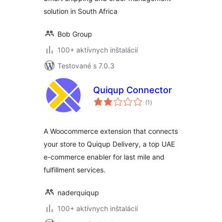
solution in South Africa
Bob Group
100+ aktívnych inštalácií
Testované s 7.0.3
Quiqup Connector
celkové
(1
)
hodnotenie
A Woocommerce extension that connects
your store to Quiqup Delivery, a top UAE
e-commerce enabler for last mile and
fulfillment services.
naderquiqup
100+ aktívnych inštalácií