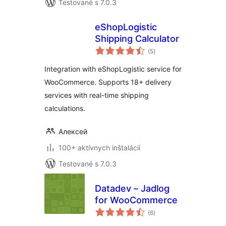
Testované s 7.0.3
eShopLogistic
Shipping Calculator
celkové
(5
)
hodnotenie
Integration with eShopLogistic service for
WooCommerce. Supports 18+ delivery
services with real-time shipping
calculations.
Алексей
100+ aktívnych inštalácií
Testované s 7.0.3
Datadev – Jadlog
for WooCommerce
celkové
(6
)
hodnotenie