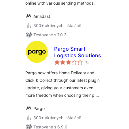
online with various sending methods.
کرایه |تنظیمات ارسال
رایگان
Amadast
300+ aktívnych inštalácií
Testované s 7.0.3
Pargo Smart
Logistics Solutions
celkové
(6
)
hodnotenie
Pargo now offers Home Delivery and
Click & Collect through our latest plugin
update, giving your customers even
more freedom when choosing their p …
Pargo
300+ aktívnych inštalácií
Testované s 6.9.6