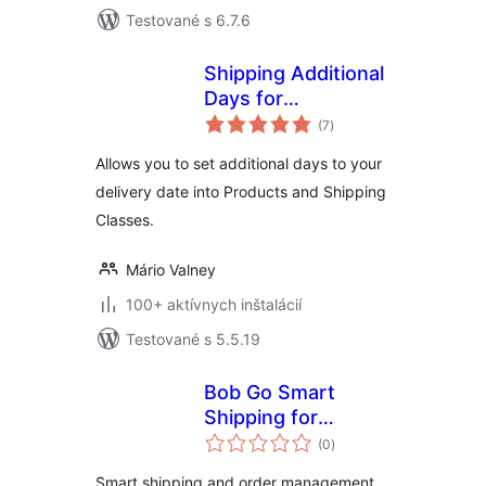
Testované s 6.7.6
Shipping Additional
Days for
celkové
WooCommerce
(7
)
hodnotenie
Allows you to set additional days to your
delivery date into Products and Shipping
Classes.
Mário Valney
100+ aktívnych inštalácií
Testované s 5.5.19
Bob Go Smart
Shipping for
celkové
WooCommerce
(0
)
hodnotenie
Smart shipping and order management