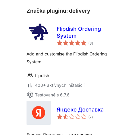
Značka pluginu:
delivery
Flipdish Ordering
System
celkové
(3
)
hodnotenie
Add and customise the Flipdish Ordering
System.
flipdish
400+ aktívnych inštalácií
Testované s 6.7.6
Яндекс Доставка
celkové
(7
)
hodnotenie
Яндекс Доставка — это сервис,