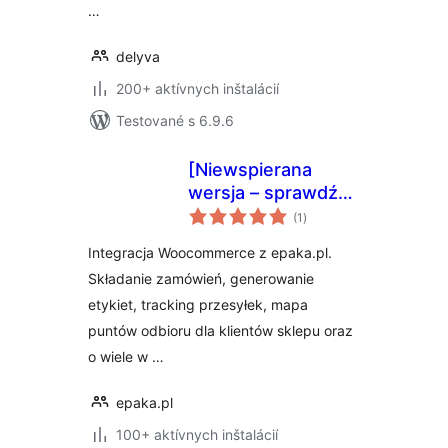
…
delyva
200+ aktívnych inštalácií
Testované s 6.9.6
[Niewspierana
wersja – sprawdź
celkové
nową] epaka.pl –
(1
)
hodnotenie
Integracja z
Integracja Woocommerce z epaka.pl.
WooCommerce
Składanie zamówień, generowanie
etykiet, tracking przesyłek, mapa
puntów odbioru dla klientów sklepu oraz
o wiele w …
epaka.pl
100+ aktívnych inštalácií