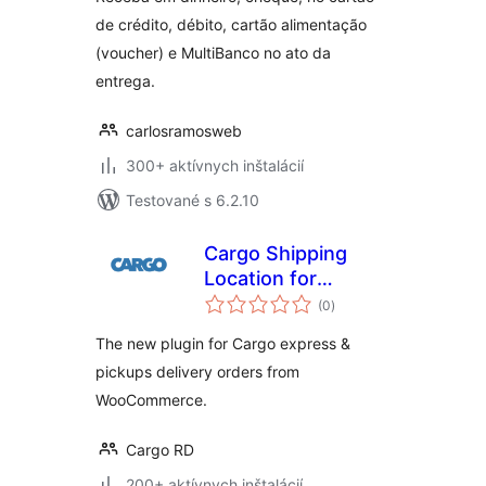
de crédito, débito, cartão alimentação
(voucher) e MultiBanco no ato da
entrega.
carlosramosweb
300+ aktívnych inštalácií
Testované s 6.2.10
Cargo Shipping
Location for
celkové
WooCommerce
(0
)
hodnotenie
The new plugin for Cargo express &
pickups delivery orders from
WooCommerce.
Cargo RD
200+ aktívnych inštalácií