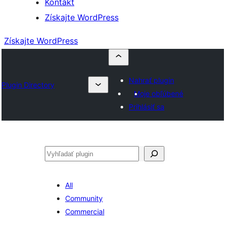
Kontakt
Získajte WordPress
Získajte WordPress
Nahrať plugin
Plugin Directory
Moje obľúbené
Prihlásiť sa
Hľadať
All
Community
Commercial