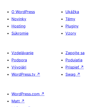
O WordPress
Ukážka
Novinky
Témy
Hosting
Pluginy
Súkromie
Vzory
Vzdelávanie
Zapojte sa
Podpora
Podujatia
Vývojári
Prispieť
↗
WordPress.tv
↗
Swag
↗
WordPress.com
↗
Matt
↗