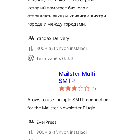
который помогает бизнесам
отправлять заказы клиентам внутри
города и между городами.
Yandex Delivery
300+ aktívnych inštalácií
Testované s 6.6.6
Mailster Multi
SMTP
celkové
(1
)
hodnotenie
Allows to use multiple SMTP connection
for the Mailster Newsletter Plugin
EverPress
300+ aktívnych inštalácií