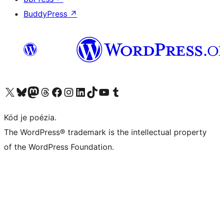
BuddyPress
↗
Navštívte náš účet na X (predtým Twitter)
Navštívte náš účet na platforme Bluesky
Navštívte náš účet na Mastodone
Navštívte náš účet na platforme Threads
Navštívte našu stránku na Facebooku
Navštívte náš účet Instagram
Navštívte náš účet LinkedIn
Navštívte náš účet na platforme TikTok
Navštívte náš kanál YouTube
Navštívte náš účet na platforme Tumblr
Kód je poézia.
The WordPress® trademark is the intellectual property
of the WordPress Foundation.