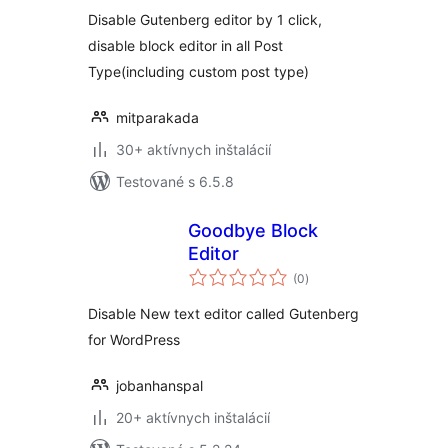
Disable Gutenberg editor by 1 click,
disable block editor in all Post
Type(including custom post type)
mitparakada
30+ aktívnych inštalácií
Testované s 6.5.8
Goodbye Block
Editor
celkové
(0
)
hodnotenie
Disable New text editor called Gutenberg
for WordPress
jobanhanspal
20+ aktívnych inštalácií