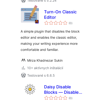
Testované s 5.2.24
Turn-On Classic
Editor
celkové
(0
)
hodnotenie
A simple plugin that disables the block
editor and enables the classic editor,
making your writing experience more
comfortable and familiar.
Mirza Khadnezar Sukin
10+ aktívnych inštalácií
Testované s 6.6.5
Daisy Disable
Blocks — Disable
celkové
Gutenberg, Enable
(0
)
hodnotenie
Classic Editor,