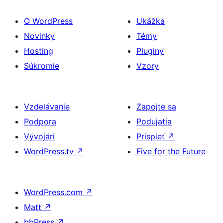
O WordPress
Ukážka
Novinky
Témy
Hosting
Pluginy
Súkromie
Vzory
Vzdelávanie
Zapojte sa
Podpora
Podujatia
Vývojári
Prispieť
↗
WordPress.tv
↗
Five for the Future
WordPress.com
↗
Matt
↗
bbPress
↗