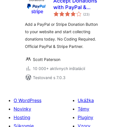
Accept Donations
with PayPal &
celkové
Stripe
(23
)
hodnotenie
Add a PayPal or Stripe Donation Button
to your website and start collecting
donations today. No Coding Required.
Official PayPal & Stripe Partner.
Scott Paterson
10 000+ aktívnych inštalácií
Testované s 7.0.3
O WordPress
Ukážka
Novinky
Témy
Hosting
Pluginy
Súkromie
Vzory