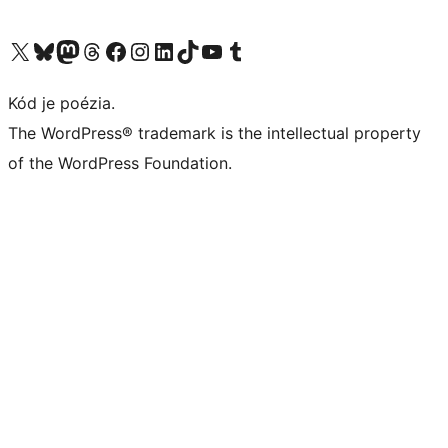
Navštívte náš účet na X (predtým Twitter)
Navštívte náš účet na platforme Bluesky
Navštívte náš účet na Mastodone
Navštívte náš účet na platforme Threads
Navštívte našu stránku na Facebooku
Navštívte náš účet Instagram
Navštívte náš účet LinkedIn
Navštívte náš účet na platforme TikTok
Navštívte náš kanál YouTube
Navštívte náš účet na platforme Tumblr
Kód je poézia.
The WordPress® trademark is the intellectual property
of the WordPress Foundation.