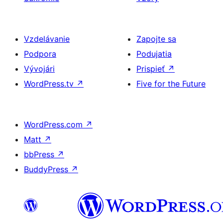
Vzdelávanie
Zapojte sa
Podpora
Podujatia
Vývojári
Prispieť
↗
WordPress.tv
↗
Five for the Future
WordPress.com
↗
Matt
↗
bbPress
↗
BuddyPress
↗