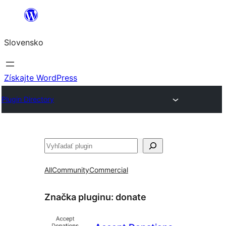
Prejsť
na
Slovensko
obsah
Získajte WordPress
Plugin Directory
Hľadať
All
Community
Commercial
Značka pluginu:
donate