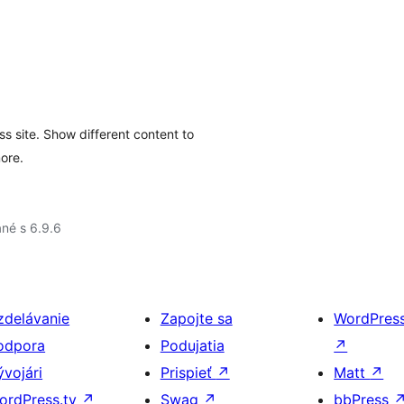
s site. Show different content to
more.
né s 6.9.6
zdelávanie
Zapojte sa
WordPres
odpora
Podujatia
↗
ývojári
Prispieť
↗
Matt
↗
ordPress.tv
↗
Swag
↗
bbPress