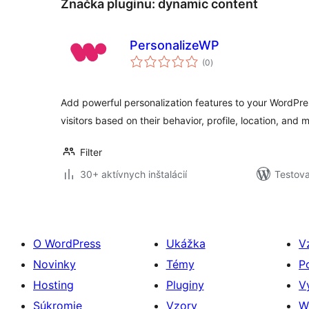
Značka pluginu:
dynamic content
PersonalizeWP
celkové
(0
)
hodnotenie
Add powerful personalization features to your WordPres
visitors based on their behavior, profile, location, and 
Filter
30+ aktívnych inštalácií
Testova
O WordPress
Ukážka
V
Novinky
Témy
P
Hosting
Pluginy
V
Súkromie
Vzory
W