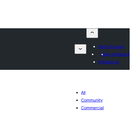
Nahrať plugin
Moje obľúbené
Prihlásiť sa
All
Community
Commercial