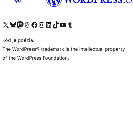
Navštívte náš účet na X (predtým Twitter)
Navštívte náš účet na platforme Bluesky
Navštívte náš účet na Mastodone
Navštívte náš účet na platforme Threads
Navštívte našu stránku na Facebooku
Navštívte náš účet Instagram
Navštívte náš účet LinkedIn
Navštívte náš účet na platforme TikTok
Navštívte náš kanál YouTube
Navštívte náš účet na platforme Tumblr
Kód je poézia.
The WordPress® trademark is the intellectual property
of the WordPress Foundation.