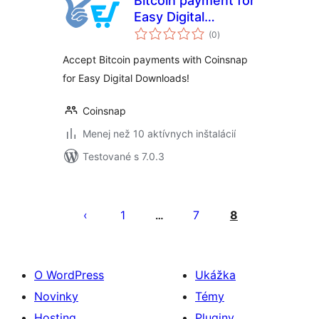
Bitcoin payment for
Easy Digital
celkové
Downloads
(0
)
hodnotenie
Accept Bitcoin payments with Coinsnap
for Easy Digital Downloads!
Coinsnap
Menej než 10 aktívnych inštalácií
Testované s 7.0.3
Stránkovanie
príspevkov
1
7
8
…
O WordPress
Ukážka
Novinky
Témy
Hosting
Pluginy