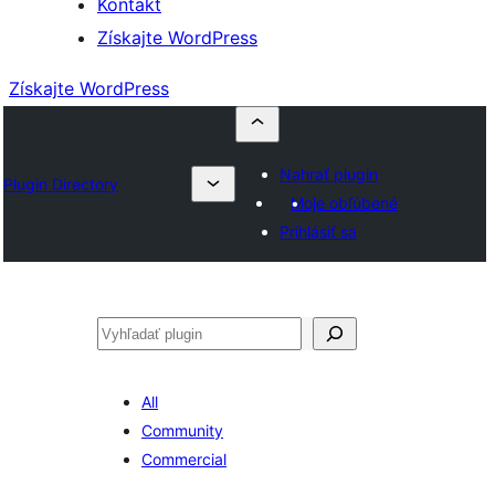
Kontakt
Získajte WordPress
Získajte WordPress
Nahrať plugin
Plugin Directory
Moje obľúbené
Prihlásiť sa
Hľadať
All
Community
Commercial