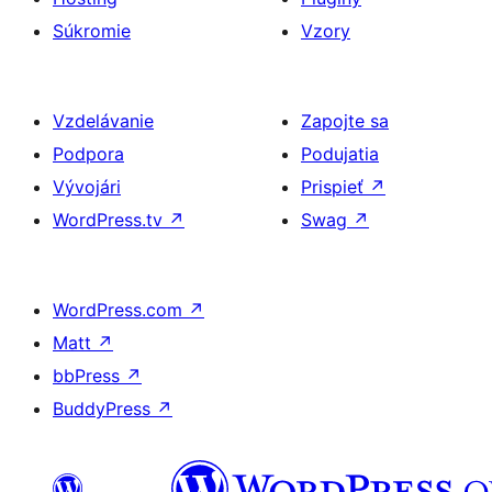
Súkromie
Vzory
Vzdelávanie
Zapojte sa
Podpora
Podujatia
Vývojári
Prispieť
↗
WordPress.tv
↗
Swag
↗
WordPress.com
↗
Matt
↗
bbPress
↗
BuddyPress
↗