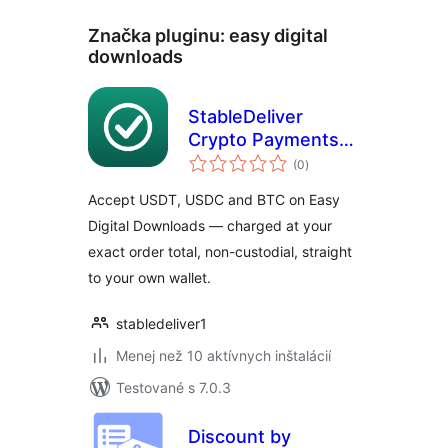
Značka pluginu:
easy digital
downloads
StableDeliver
Crypto Payments
celkové
for Easy Digital
(0
)
hodnotenie
Downloads
Accept USDT, USDC and BTC on Easy
Digital Downloads — charged at your
exact order total, non-custodial, straight
to your own wallet.
stabledeliver1
Menej než 10 aktívnych inštalácií
Testované s 7.0.3
Discount by