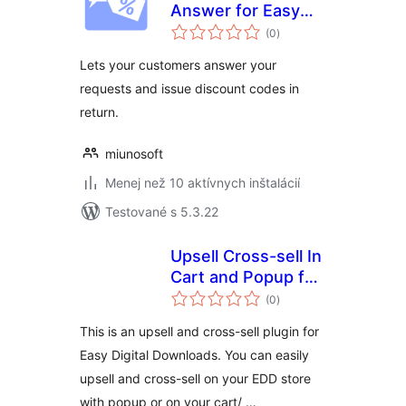
Answer for Easy
celkové
Digital Downloads
(0
)
hodnotenie
Lets your customers answer your
requests and issue discount codes in
return.
miunosoft
Menej než 10 aktívnych inštalácií
Testované s 5.3.22
Upsell Cross-sell In
Cart and Popup for
celkové
EDD
(0
)
hodnotenie
This is an upsell and cross-sell plugin for
Easy Digital Downloads. You can easily
upsell and cross-sell on your EDD store
with popup or on your cart/ …