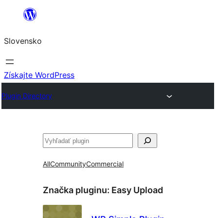
Prejsť
na
Slovensko
obsah
Získajte WordPress
Plugin Directory
Hľadať
All
Community
Commercial
Značka pluginu:
Easy Upload