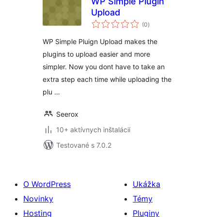
WP Simple Plugin
Upload
celkové
(0
)
hodnotenie
WP Simple Pluign Upload makes the
plugins to upload easier and more
simpler. Now you dont have to take an
extra step each time while uploading the
plu …
Seerox
10+ aktívnych inštalácií
Testované s 7.0.2
O WordPress
Ukážka
Novinky
Témy
Hosting
Pluginy