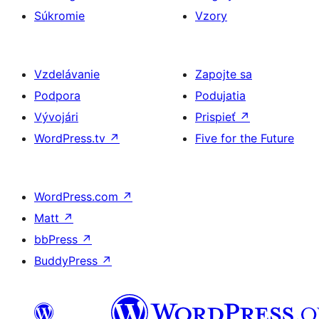
Súkromie
Vzory
Vzdelávanie
Zapojte sa
Podpora
Podujatia
Vývojári
Prispieť
↗
WordPress.tv
↗
Five for the Future
WordPress.com
↗
Matt
↗
bbPress
↗
BuddyPress
↗