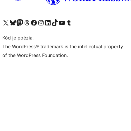
Navštívte náš účet na X (predtým Twitter)
Navštívte náš účet na platforme Bluesky
Navštívte náš účet na Mastodone
Navštívte náš účet na platforme Threads
Navštívte našu stránku na Facebooku
Navštívte náš účet Instagram
Navštívte náš účet LinkedIn
Navštívte náš účet na platforme TikTok
Navštívte náš kanál YouTube
Navštívte náš účet na platforme Tumblr
Kód je poézia.
The WordPress® trademark is the intellectual property
of the WordPress Foundation.