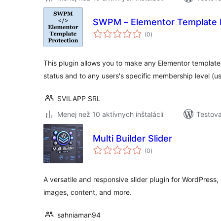
SWPM – Elementor Template 
celkové
(0
)
hodnotenie
This plugin allows you to make any Elementor templat
status and to any users's specific membership level (u
SVILAPP SRL
Menej než 10 aktívnych inštalácií
Testova
Multi Builder Slider
celkové
(0
)
hodnotenie
A versatile and responsive slider plugin for WordPress, 
images, content, and more.
sahniaman94