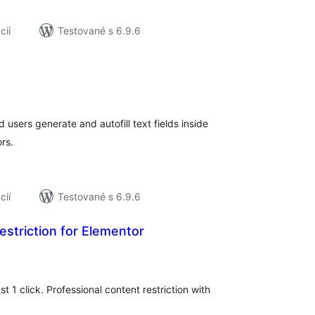
cií
Testované s 6.9.6
elkové
odnotenie
sers generate and autofill text fields inside
rs.
cií
Testované s 6.9.6
estriction for Elementor
elkové
odnotenie
st 1 click. Professional content restriction with