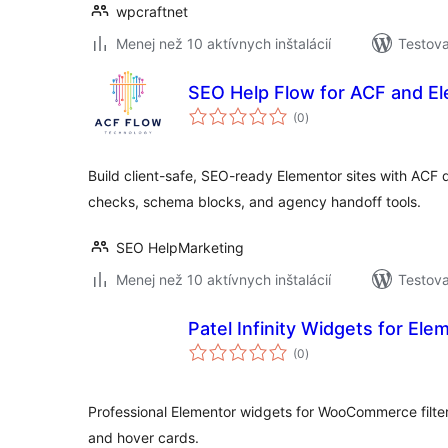
wpcraftnet
Menej než 10 aktívnych inštalácií
Testova
SEO Help Flow for ACF and E
celkové
(0
)
hodnotenie
Build client-safe, SEO-ready Elementor sites with ACF
checks, schema blocks, and agency handoff tools.
SEO HelpMarketing
Menej než 10 aktívnych inštalácií
Testova
Patel Infinity Widgets for Ele
celkové
(0
)
hodnotenie
Professional Elementor widgets for WooCommerce filter
and hover cards.