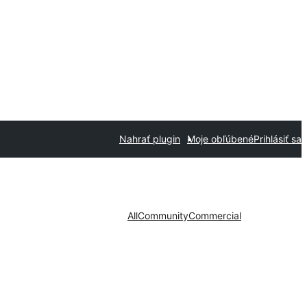
Nahrať plugin
Moje obľúbené
Prihlásiť sa
All
Community
Commercial