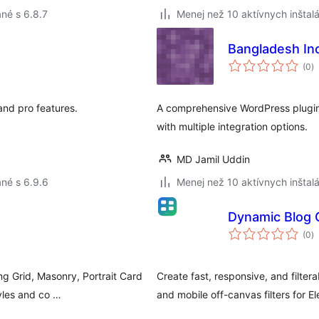
né s 6.8.7
Menej než 10 aktívnych inštalá
Bangladesh In
c
(0
)
h
and pro features.
A comprehensive WordPress plugin 
with multiple integration options.
MD Jamil Uddin
né s 6.9.6
Menej než 10 aktívnych inštalá
Dynamic Blog G
c
(0
)
h
g Grid, Masonry, Portrait Card
Create fast, responsive, and filtera
yles and co …
and mobile off-canvas filters for E