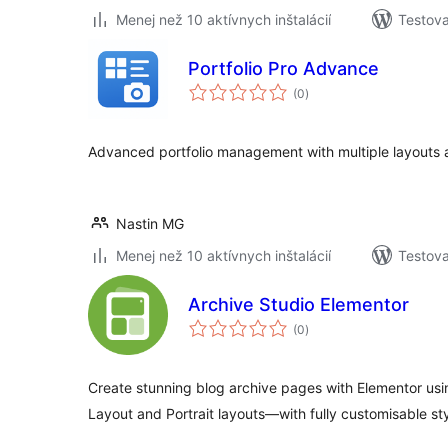
Menej než 10 aktívnych inštalácií
Testova
Portfolio Pro Advance
celkové
(0
)
hodnotenie
Advanced portfolio management with multiple layouts 
Nastin MG
Menej než 10 aktívnych inštalácií
Testova
Archive Studio Elementor
celkové
(0
)
hodnotenie
Create stunning blog archive pages with Elementor usin
Layout and Portrait layouts—with fully customisable st