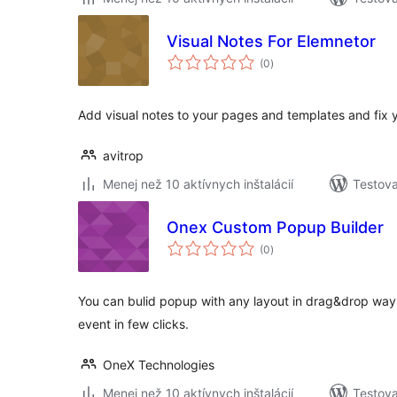
Visual Notes For Elemnetor
celkové
(0
)
hodnotenie
Add visual notes to your pages and templates and fix 
avitrop
Menej než 10 aktívnych inštalácií
Testova
Onex Custom Popup Builder
celkové
(0
)
hodnotenie
You can bulid popup with any layout in drag&drop way,
event in few clicks.
OneX Technologies
Menej než 10 aktívnych inštalácií
Testova