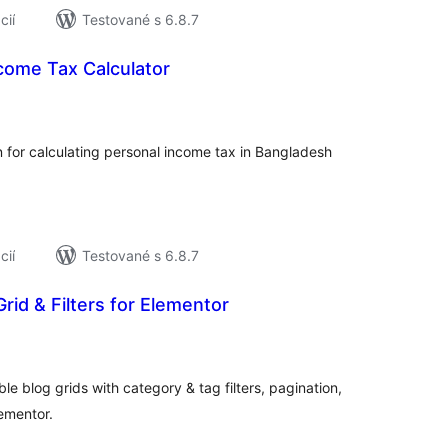
cií
Testované s 6.8.7
come Tax Calculator
elkové
odnotenie
for calculating personal income tax in Bangladesh
cií
Testované s 6.8.7
rid & Filters for Elementor
elkové
odnotenie
ble blog grids with category & tag filters, pagination,
lementor.