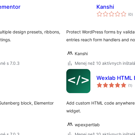
Elementor
Kanshi
c
(0
)
h
ltiple design presets, ribbons,
Protect WordPress forms by valida
tings.
entries reach form handlers and not
Kanshi
né s 7.0.3
Menej než 10 aktívnych inštalá
Wexlab HTML B
ce
(1
)
ho
 Gutenberg block, Elementor
Add custom HTML code anywhere in 
widget.
wpexpertlab
né s 7.0.3
Menej než 10 aktívnych inštalá