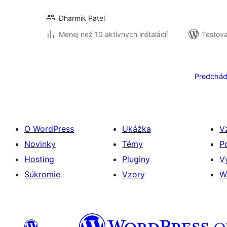
Dharmik Patel
Menej než 10 aktívnych inštalácií
Testova
Stránkovanie
príspevkov
Predchád
O WordPress
Ukážka
V
Novinky
Témy
P
Hosting
Pluginy
V
Súkromie
Vzory
W