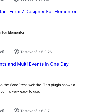
act Form 7 Designer For Elementor
elkové
odnotenie
 For Elementor
cií
Testované s 5.0.26
nts and Multi Events in One Day
elkové
odnotenie
n the WordPress website. This plugin shows a
lugin is very easy to use.
cií
Testované s 6.8.7