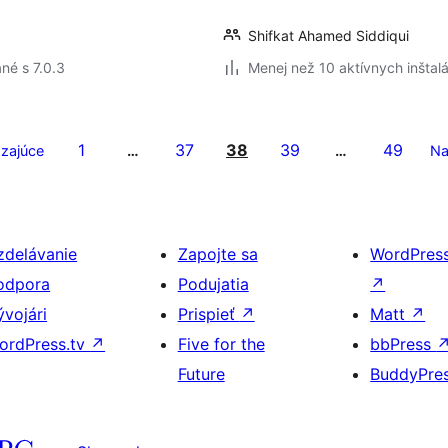
Shifkat Ahamed Siddiqui
né s 7.0.3
Menej než 10 aktívnych inštalá
1
37
38
39
49
zajúce
…
…
Na
zdelávanie
Zapojte sa
WordPres
odpora
Podujatia
↗
ývojári
Prispieť
↗
Matt
↗
ordPress.tv
↗
Five for the
bbPress
Future
BuddyPre