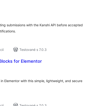
elkové
odnotenie
ting submissions with the Kanshi API before accepted
ifications.
cií
Testované s 7.0.3
locks for Elementor
lkové
dnotenie
Elementor with this simple, lightweight, and secure
cií
Testované s 7.0.3