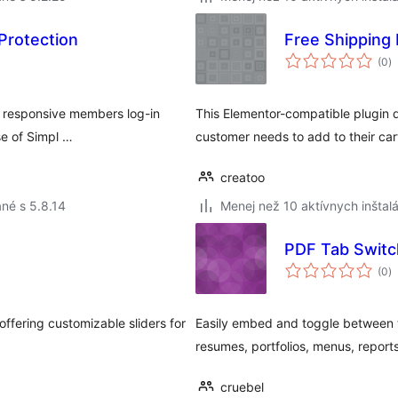
Protection
Free Shipping
c
(0
)
h
e responsive members log-in
This Elementor-compatible plugin 
se of Simpl …
customer needs to add to their cart
creatoo
né s 5.8.14
Menej než 10 aktívnych inštalá
PDF Tab Switc
c
(0
)
h
offering customizable sliders for
Easily embed and toggle between tw
resumes, portfolios, menus, report
cruebel