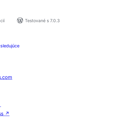
cií
Testované s 7.0.3
sledujúce
s.com
↗
ss
↗