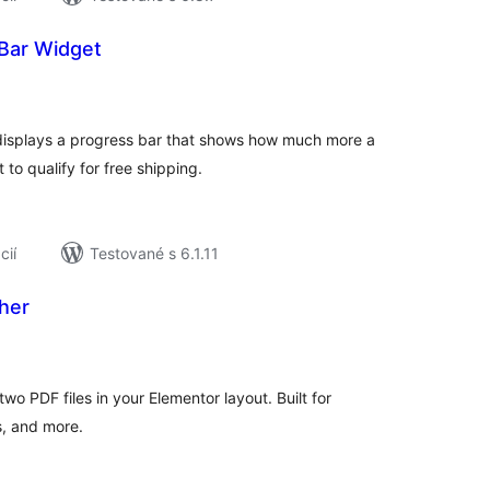
 Bar Widget
elkové
odnotenie
displays a progress bar that shows how much more a
 to qualify for free shipping.
cií
Testované s 6.1.11
her
elkové
odnotenie
o PDF files in your Elementor layout. Built for
s, and more.