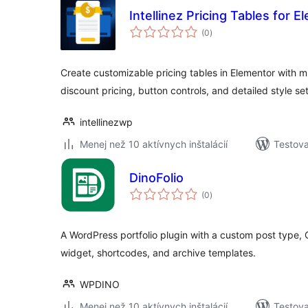
Intellinez Pricing Tables for 
celkové
(0
)
hodnotenie
Create customizable pricing tables in Elementor with mu
discount pricing, button controls, and detailed style set
intellinezwp
Menej než 10 aktívnych inštalácií
Testova
DinoFolio
celkové
(0
)
hodnotenie
A WordPress portfolio plugin with a custom post type,
widget, shortcodes, and archive templates.
WPDINO
Menej než 10 aktívnych inštalácií
Testova