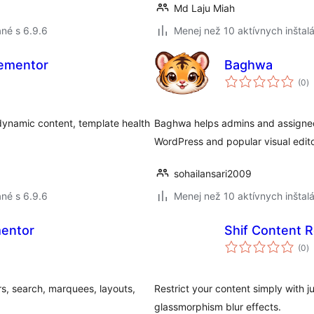
Md Laju Miah
né s 6.9.6
Menej než 10 aktívnych inštalá
lementor
Baghwa
c
(0
)
h
 dynamic content, template health
Baghwa helps admins and assigned u
WordPress and popular visual edito
sohailansari2009
né s 6.9.6
Menej než 10 aktívnych inštalá
mentor
Shif Content R
c
(0
)
h
s, search, marquees, layouts,
Restrict your content simply with ju
glassmorphism blur effects.