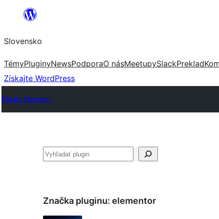
Prejsť
na
Slovensko
obsah
Témy
Pluginy
News
Podpora
O nás
Meetupy
Slack
Preklad
Kom
Získajte WordPress
Plugin Directory
Hľadať
Značka pluginu:
elementor