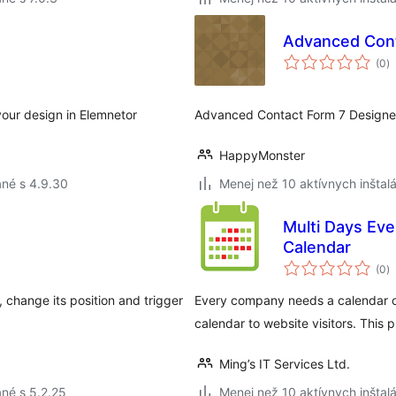
Advanced Cont
c
(0
)
h
your design in Elemnetor
Advanced Contact Form 7 Designer
HappyMonster
né s 4.9.30
Menej než 10 aktívnych inštalá
Multi Days Eve
Calendar
c
(0
)
h
 change its position and trigger
Every company needs a calendar o
calendar to website visitors. This p
Ming’s IT Services Ltd.
né s 5.2.25
Menej než 10 aktívnych inštalá