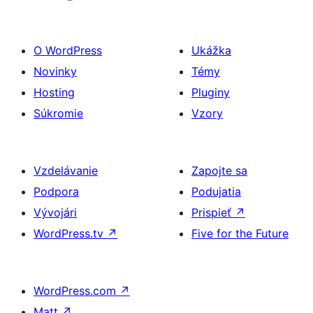
O WordPress
Ukážka
Novinky
Témy
Hosting
Pluginy
Súkromie
Vzory
Vzdelávanie
Zapojte sa
Podpora
Podujatia
Vývojári
Prispieť
↗
WordPress.tv
↗
Five for the Future
WordPress.com
↗
Matt
↗