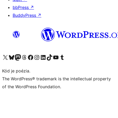
bbPress
↗
BuddyPress
↗
Navštívte náš účet na X (predtým Twitter)
Navštívte náš účet na platforme Bluesky
Navštívte náš účet na Mastodone
Navštívte náš účet na platforme Threads
Navštívte našu stránku na Facebooku
Navštívte náš účet Instagram
Navštívte náš účet LinkedIn
Navštívte náš účet na platforme TikTok
Navštívte náš kanál YouTube
Navštívte náš účet na platforme Tumblr
Kód je poézia.
The WordPress® trademark is the intellectual property
of the WordPress Foundation.