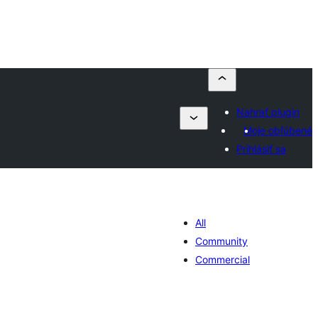
Nahrať plugin
Moje obľúbené
Prihlásiť sa
All
Community
Commercial