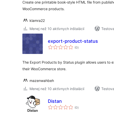
Create one printable book-style HTML file from publis
WooCommerce products.
klamra22
Menej než 10 aktívnych inštalácií
Testova
export-product-status
celkové
(0
)
hodnotenie
The Export Products by Status plugin allows users to 
their WooCommerce store.
mazenwahbeh
Menej než 10 aktívnych inštalácií
Testova
Distan
celkové
(0
)
hodnotenie