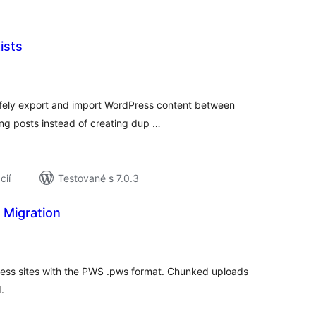
ists
elkové
odnotenie
safely export and import WordPress content between
ng posts instead of creating dup …
cií
Testované s 7.0.3
Migration
elkové
odnotenie
ress sites with the PWS .pws format. Chunked uploads
.