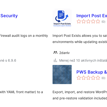
 Security
Import Post Ex
c
(0
)
h
Firewall audit logs on a monthly
Import Post Exists allows you to 
environments while updating existi
2danlv
né s 6.9.6
Menej než 10 aktívnych inštalá
PWS Backup & 
c
(0
)
h
ith YAML front matter) to a
Export, import, and restore WordP
and pre-restore validation included