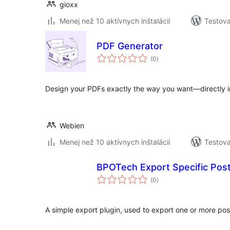
gioxx
Menej než 10 aktívnych inštalácií
Testova
PDF Generator
celkové
(0
)
hodnotenie
Design your PDFs exactly the way you want—directly in
Webien
Menej než 10 aktívnych inštalácií
Testova
BPOTech Export Specific Pos
celkové
(0
)
hodnotenie
A simple export plugin, used to export one or more pos