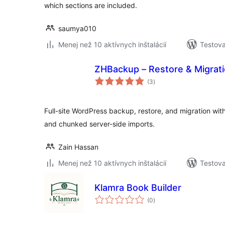
which sections are included.
saumya010
Menej než 10 aktívnych inštalácií
Testova
ZHBackup – Restore & Migrat
celkové
(3
)
hodnotenie
Full-site WordPress backup, restore, and migration wi
and chunked server-side imports.
Zain Hassan
Menej než 10 aktívnych inštalácií
Testova
Klamra Book Builder
celkové
(0
)
hodnotenie