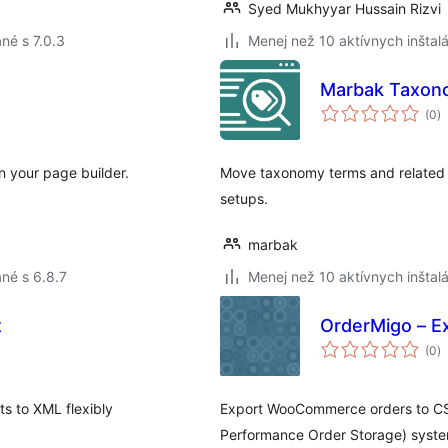
Syed Mukhyyar Hussain Rizvi
né s 7.0.3
Menej než 10 aktívnych inštalá
Marbak Taxono
c
(0
)
h
 your page builder.
Move taxonomy terms and related 
setups.
marbak
né s 6.8.7
Menej než 10 aktívnych inštalá
t
OrderMigo – E
c
(0
)
h
ts to XML flexibly
Export WooCommerce orders to CSV
Performance Order Storage) syste