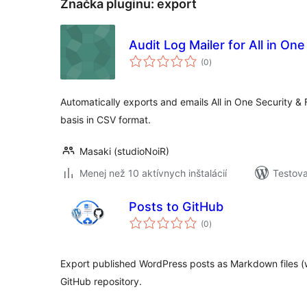
Značka pluginu:
export
Audit Log Mailer for All in One
celkové
(0
)
hodnotenie
Automatically exports and emails All in One Security & 
basis in CSV format.
Masaki (studioNoiR)
Menej než 10 aktívnych inštalácií
Testova
Posts to GitHub
celkové
(0
)
hodnotenie
Export published WordPress posts as Markdown files (w
GitHub repository.