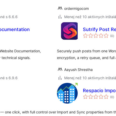
ordermigocom
né s 6.6.6
Menej než 10 aktívnych inštalá
Documentation
Sutrify Post R
c
(0
)
h
 Website Documentation,
Securely push posts from one Word
 technical signals.
encryption, a retry queue, and full 
Aayush Shrestha
né s 6.9.6
Menej než 10 aktívnych inštalá
Respacio Impo
c
(0
)
h
 one click, with full control over
Import and Sync properties from 