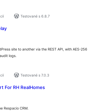
cií
Testované s 6.8.7
elay
elkové
odnotenie
Press site to another via the REST API, with AES-256
audit logs.
cií
Testované s 7.0.3
rt For RH RealHomes
elkové
odnotenie
the Respacio CRM.