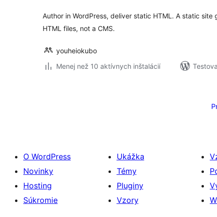
Author in WordPress, deliver static HTML. A static site 
HTML files, not a CMS.
youheiokubo
Menej než 10 aktívnych inštalácií
Testova
Stránkovanie
príspevkov
P
O WordPress
Ukážka
V
Novinky
Témy
P
Hosting
Pluginy
V
Súkromie
Vzory
W