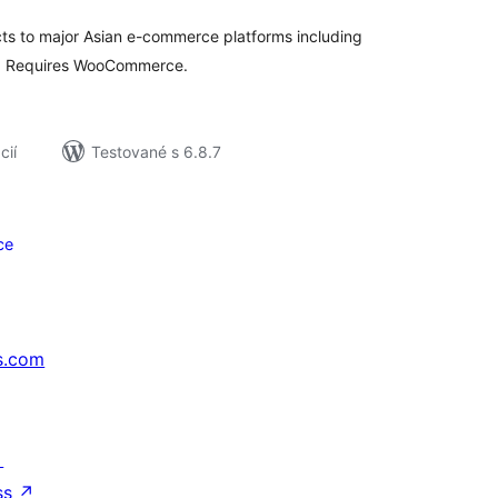
 to major Asian e-commerce platforms including
. Requires WooCommerce.
cií
Testované s 6.8.7
ce
s.com
↗
ss
↗