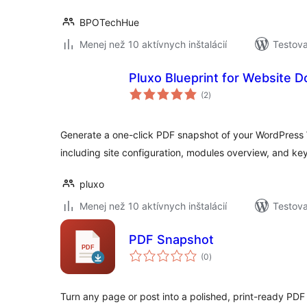
BPOTechHue
Menej než 10 aktívnych inštalácií
Testova
Pluxo Blueprint for Website 
celkové
(2
)
hodnotenie
Generate a one-click PDF snapshot of your WordPress
including site configuration, modules overview, and key
pluxo
Menej než 10 aktívnych inštalácií
Testova
PDF Snapshot
celkové
(0
)
hodnotenie
Turn any page or post into a polished, print-ready PDF —