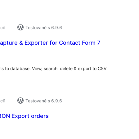
cií
Testované s 6.9.6
apture & Exporter for Contact Form 7
elkové
odnotenie
s to database. View, search, delete & export to CSV
cií
Testované s 6.9.6
RON Export orders
elkové
odnotenie