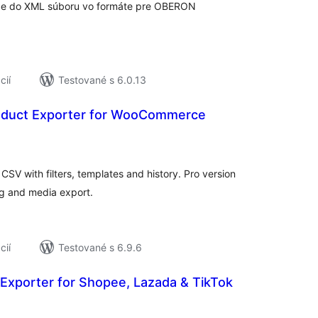
e do XML súboru vo formáte pre OBERON
cií
Testované s 6.0.13
oduct Exporter for WooCommerce
elkové
odnotenie
V with filters, templates and history. Pro version
g and media export.
cií
Testované s 6.9.6
 Exporter for Shopee, Lazada & TikTok
elkové
odnotenie