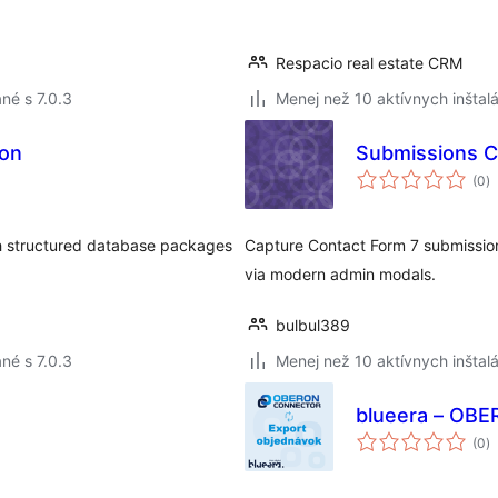
Respacio real estate CRM
né s 7.0.3
Menej než 10 aktívnych inštalá
ion
Submissions C
c
(0
)
h
th structured database packages
Capture Contact Form 7 submission
via modern admin modals.
bulbul389
né s 7.0.3
Menej než 10 aktívnych inštalá
blueera – OBE
c
(0
)
h