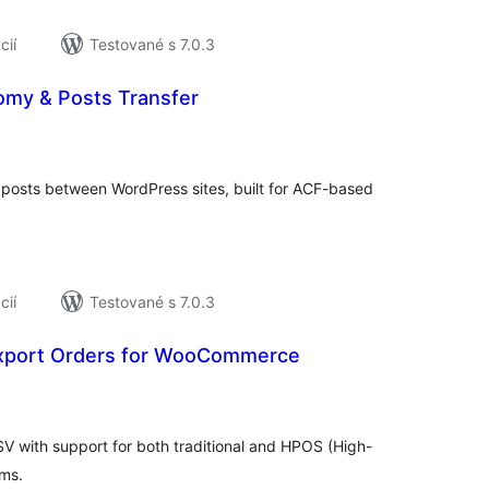
cií
Testované s 7.0.3
my & Posts Transfer
elkové
odnotenie
posts between WordPress sites, built for ACF-based
cií
Testované s 7.0.3
xport Orders for WooCommerce
elkové
odnotenie
 with support for both traditional and HPOS (High-
ms.