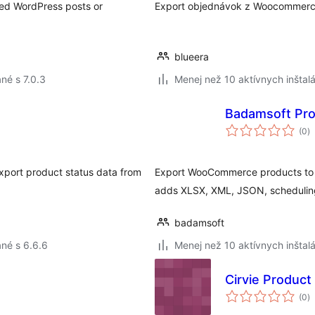
hed WordPress posts or
Export objednávok z Woocommerc
blueera
né s 7.0.3
Menej než 10 aktívnych inštalá
Badamsoft Pr
c
(0
)
h
export product status data from
Export WooCommerce products to CS
adds XLSX, XML, JSON, schedulin
badamsoft
né s 6.6.6
Menej než 10 aktívnych inštalá
Cirvie Product
c
(0
)
h