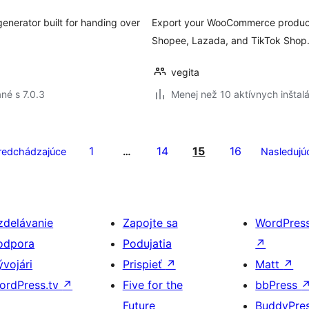
generator built for handing over
Export your WooCommerce products
Shopee, Lazada, and TikTok Shop
vegita
né s 7.0.3
Menej než 10 aktívnych inštalá
1
14
15
16
redchádzajúce
…
Nasledujú
zdelávanie
Zapojte sa
WordPres
odpora
Podujatia
↗
ývojári
Prispieť
↗
Matt
↗
ordPress.tv
↗
Five for the
bbPress
Future
BuddyPre