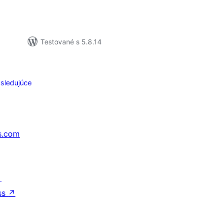
Testované s 5.8.14
sledujúce
s.com
↗
ss
↗