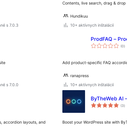
Contents, live search, drag & drop
Hundikuu
né s 7.0.3
10+ aktívnych inštalácií
ProdFAQ – Pr
c
(0
)
h
ite
Add product-specific FAQ accord
ranapress
né s 7.0.0
10+ aktívnych inštalácií
ByTheWeb AI –
c
(3
)
h
, accordion layouts, and
Boost your WordPress site with By