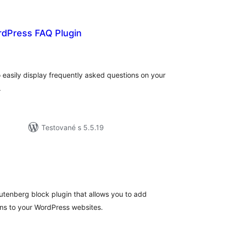
rdPress FAQ Plugin
lkové
dnotenie
easily display frequently asked questions on your
.
Testované s 5.5.19
elkové
odnotenie
utenberg block plugin that allows you to add
ns to your WordPress websites.