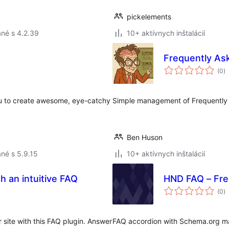
pickelements
né s 4.2.39
10+ aktívnych inštalácií
Frequently As
c
(0
)
h
ou to create awesome, eye-catchy
Simple management of Frequently 
Ben Huson
né s 5.9.15
10+ aktívnych inštalácií
HND FAQ – Fre
c
(0
)
h
site with this FAQ plugin. Answer
FAQ accordion with Schema.org ma