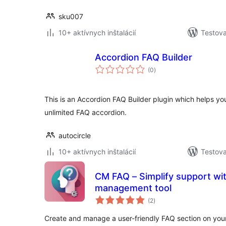
sku007
10+ aktívnych inštalácií
Testova
Accordion FAQ Builder
celkové
(0
)
hodnotenie
This is an Accordion FAQ Builder plugin which helps y
unlimited FAQ accordion.
autocircle
10+ aktívnych inštalácií
Testova
CM FAQ – Simplify support with an intuitive FAQ
management tool
celkové
(2
)
hodnotenie
Create and manage a user-friendly FAQ section on your 