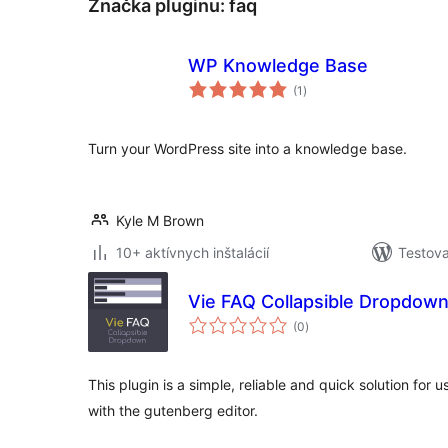
Značka pluginu:
faq
WP Knowledge Base
celkové
(1
)
hodnotenie
Turn your WordPress site into a knowledge base.
Kyle M Brown
10+ aktívnych inštalácií
Testova
Vie FAQ Collapsible Dropdow
celkové
(0
)
hodnotenie
This plugin is a simple, reliable and quick solution for
with the gutenberg editor.