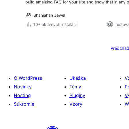
build amaizing FAQ for your site and show that in any 
Shahjahan Jewel
10+ aktívnych inštalácií
Testova
Stránkovanie
príspevkov
Predchád
O WordPress
Ukážka
V
Novinky
Témy
P
Hosting
Pluginy
V
Súkromie
Vzory
W