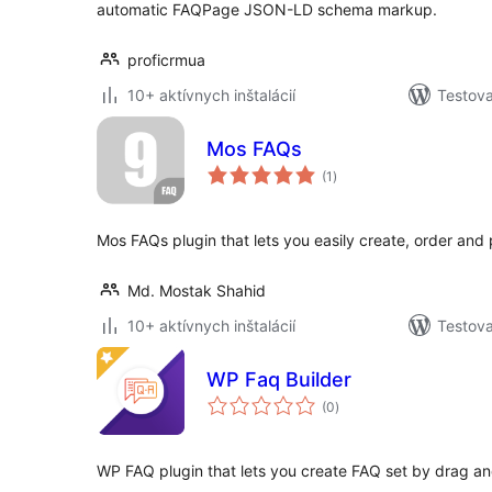
automatic FAQPage JSON-LD schema markup.
proficrmua
10+ aktívnych inštalácií
Testova
Mos FAQs
celkové
(1
)
hodnotenie
Mos FAQs plugin that lets you easily create, order and
Md. Mostak Shahid
10+ aktívnych inštalácií
Testova
WP Faq Builder
celkové
(0
)
hodnotenie
WP FAQ plugin that lets you create FAQ set by drag and