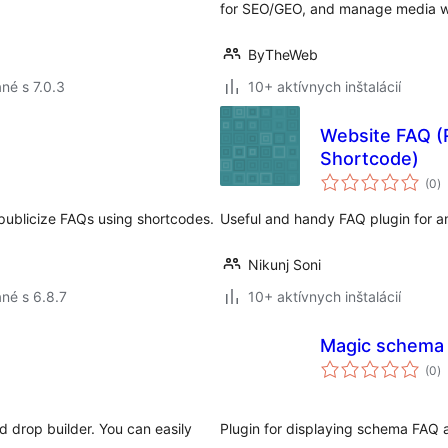
for SEO/GEO, and manage media wit
ByTheWeb
né s 7.0.3
10+ aktívnych inštalácií
Website FAQ (
Shortcode)
c
(0
)
h
 publicize FAQs using shortcodes.
Useful and handy FAQ plugin for a
Nikunj Soni
né s 6.8.7
10+ aktívnych inštalácií
Magic schema
c
(0
)
h
 drop builder. You can easily
Plugin for displaying schema FAQ 