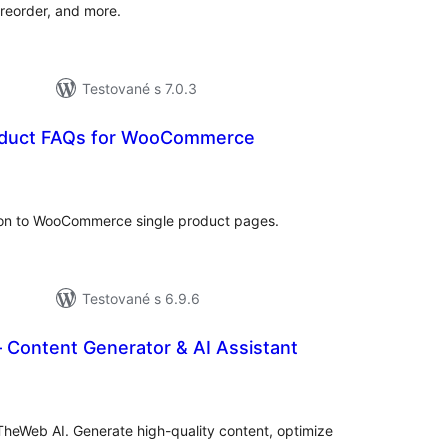
 reorder, and more.
Testované s 7.0.3
oduct FAQs for WooCommerce
elkové
odnotenie
ion to WooCommerce single product pages.
Testované s 6.9.6
 Content Generator & AI Assistant
elkové
odnotenie
TheWeb AI. Generate high-quality content, optimize