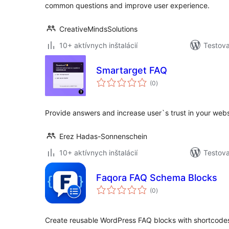
common questions and improve user experience.
CreativeMindsSolutions
10+ aktívnych inštalácií
Testova
Smartarget FAQ
celkové
(0
)
hodnotenie
Provide answers and increase user`s trust in your webs
Erez Hadas-Sonnenschein
10+ aktívnych inštalácií
Testova
Faqora FAQ Schema Blocks
celkové
(0
)
hodnotenie
Create reusable WordPress FAQ blocks with shortcodes