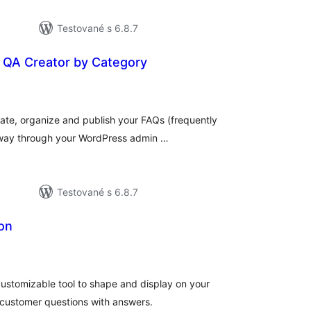
Testované s 6.8.7
QA Creator by Category
elkové
odnotenie
eate, organize and publish your FAQs (frequently
e way through your WordPress admin …
Testované s 6.8.7
on
elkové
odnotenie
customizable tool to shape and display on your
t customer questions with answers.