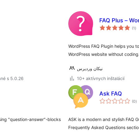
FAQ Plus – Wo
ce
(1
)
ho
WordPress FAQ Plugin helps you to 
WordPress website without coding
نیکان وردپرس
né s 5.0.26
10+ aktívnych inštalácií
n
Ask FAQ
c
(0
)
h
 using "question-answer"-blocks
ASK is a modern and stylish FAQ G
Frequently Asked Questions sectio