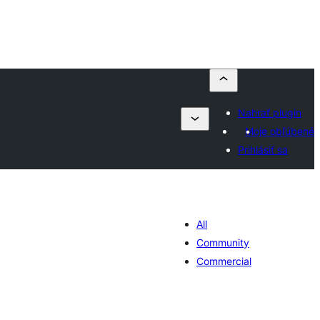
Nahrať plugin
Moje obľúbené
Prihlásiť sa
All
Community
Commercial