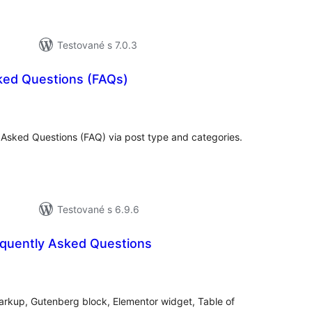
Testované s 7.0.3
ked Questions (FAQs)
elkové
odnotenie
Asked Questions (FAQ) via post type and categories.
Testované s 6.9.6
quently Asked Questions
elkové
odnotenie
rkup, Gutenberg block, Elementor widget, Table of