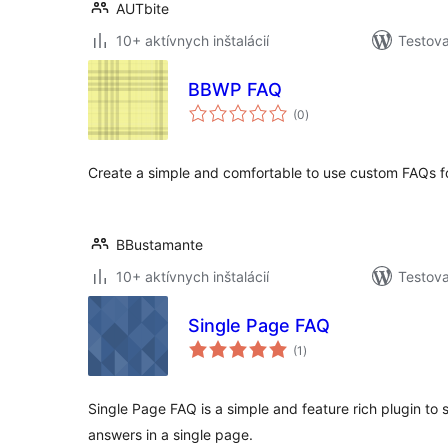
AUTbite
10+ aktívnych inštalácií
Testova
BBWP FAQ
celkové
(0
)
hodnotenie
Create a simple and comfortable to use custom FAQs fo
BBustamante
10+ aktívnych inštalácií
Testova
Single Page FAQ
celkové
(1
)
hodnotenie
Single Page FAQ is a simple and feature rich plugin to
answers in a single page.