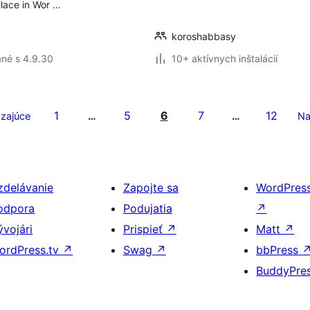
place in Wor …
koroshabbasy
né s 4.9.30
10+ aktívnych inštalácií
1
5
6
7
12
zajúce
…
…
Na
zdelávanie
Zapojte sa
WordPres
odpora
Podujatia
↗
ývojári
Prispieť
↗
Matt
↗
ordPress.tv
↗
Swag
↗
bbPress
BuddyPre