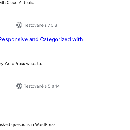
h Cloud AI tools.
Testované s 7.0.3
Responsive and Categorized with
elkové
odnotenie
ny WordPress website.
Testované s 5.8.14
elkové
odnotenie
asked questions in WordPress .