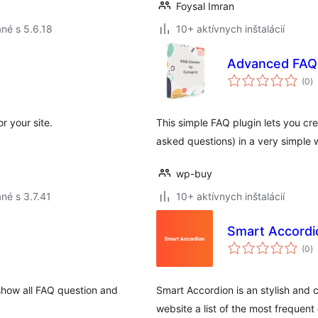
Foysal Imran
né s 5.6.18
10+ aktívnych inštalácií
Advanced FAQ 
c
(0
)
h
r your site.
This simple FAQ plugin lets you cr
asked questions) in a very simpl
wp-buy
né s 3.7.41
10+ aktívnych inštalácií
Smart Accordi
c
(0
)
h
 show all FAQ question and
Smart Accordion is an stylish and 
website a list of the most frequen