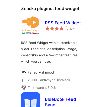
Značka pluginu:
feed widget
RSS Feed Widget
celkové
(26
)
hodnotenie
RSS Feed Widget with customizable
slider. Feed title, description, image,
censorship and a few other features
which you can use.
Fahad Mahmood
2 000+ aktívnych inštalácií
Testované s 6.9.6
BlueBook Feed
Sync