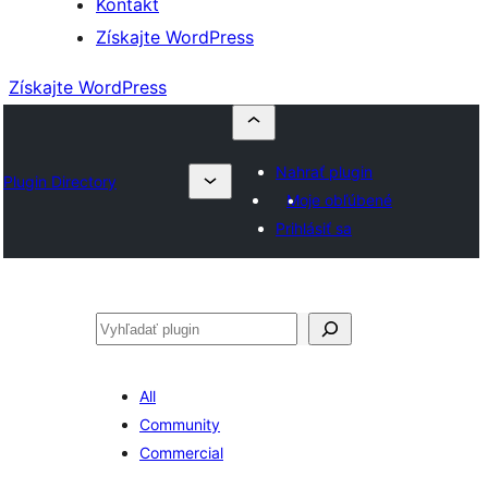
Kontakt
Získajte WordPress
Získajte WordPress
Nahrať plugin
Plugin Directory
Moje obľúbené
Prihlásiť sa
Hľadať
All
Community
Commercial