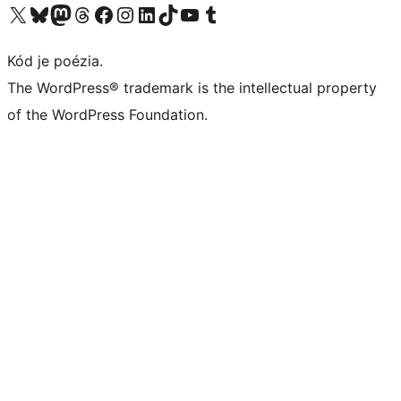
Navštívte náš účet na X (predtým Twitter)
Navštívte náš účet na platforme Bluesky
Navštívte náš účet na Mastodone
Navštívte náš účet na platforme Threads
Navštívte našu stránku na Facebooku
Navštívte náš účet Instagram
Navštívte náš účet LinkedIn
Navštívte náš účet na platforme TikTok
Navštívte náš kanál YouTube
Navštívte náš účet na platforme Tumblr
Kód je poézia.
The WordPress® trademark is the intellectual property
of the WordPress Foundation.