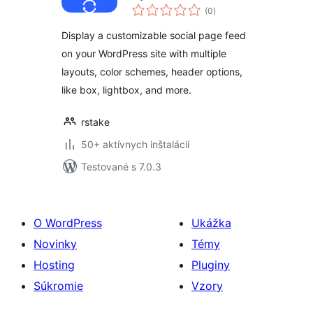
celkové
(0
)
hodnotenie
Display a customizable social page feed
on your WordPress site with multiple
layouts, color schemes, header options,
like box, lightbox, and more.
rstake
50+ aktívnych inštalácií
Testované s 7.0.3
O WordPress
Ukážka
Novinky
Témy
Hosting
Pluginy
Súkromie
Vzory