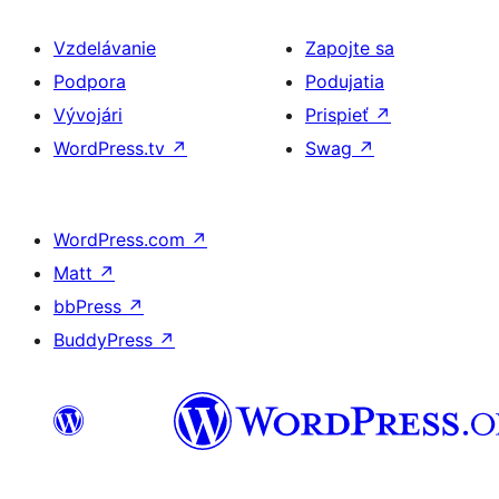
Vzdelávanie
Zapojte sa
Podpora
Podujatia
Vývojári
Prispieť
↗
WordPress.tv
↗
Swag
↗
WordPress.com
↗
Matt
↗
bbPress
↗
BuddyPress
↗