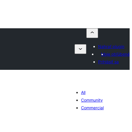
Nahrať plugin
Moje obľúbené
Prihlásiť sa
All
Community
Commercial