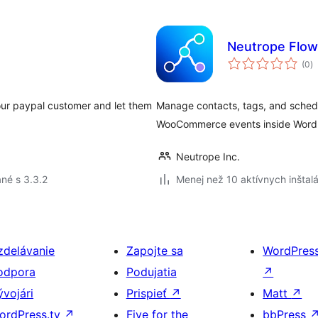
Neutrope Flow
c
(0
)
h
your paypal customer and let them
Manage contacts, tags, and sched
WooCommerce events inside Word
Neutrope Inc.
né s 3.3.2
Menej než 10 aktívnych inštalá
zdelávanie
Zapojte sa
WordPres
odpora
Podujatia
↗
ývojári
Prispieť
↗
Matt
↗
ordPress.tv
↗
Five for the
bbPress