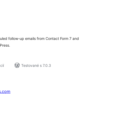
elkové
odnotenie
uled follow-up emails from Contact Form 7 and
Press.
cií
Testované s 7.0.3
s.com
↗