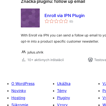
Značka pluginu:
follow up email
Enroll via IPN Plugin
celkové
(0
)
hodnotenie
With Enroll via IPN you can send a follow up email to 
opt-in into a product specific customer newsletter.
julius.uhrik
10+ aktívnych inštalácií
Testova
O WordPress
Ukážka
V
Novinky
Témy
P
Hosting
Pluginy
V
Súkromie
Vzory
W