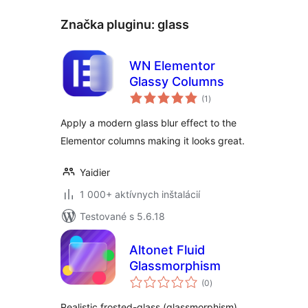
Značka pluginu:
glass
WN Elementor
Glassy Columns
celkové
(1
)
hodnotenie
Apply a modern glass blur effect to the
Elementor columns making it looks great.
Yaidier
1 000+ aktívnych inštalácií
Testované s 5.6.18
Altonet Fluid
Glassmorphism
celkové
(0
)
hodnotenie
Realistic frosted-glass (glassmorphism)