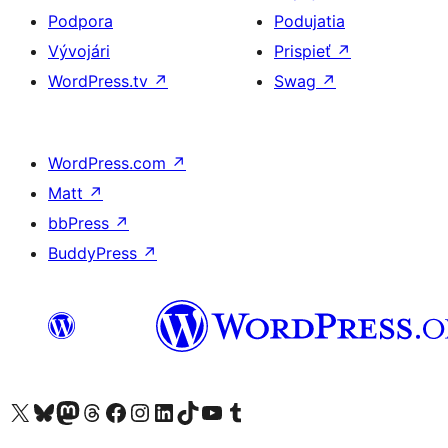
Podpora
Podujatia
Vývojári
Prispieť
↗
WordPress.tv
↗
Swag
↗
WordPress.com
↗
Matt
↗
bbPress
↗
BuddyPress
↗
Navštívte náš účet na X (predtým Twitter)
Navštívte náš účet na platforme Bluesky
Navštívte náš účet na Mastodone
Navštívte náš účet na platforme Threads
Navštívte našu stránku na Facebooku
Navštívte náš účet Instagram
Navštívte náš účet LinkedIn
Navštívte náš účet na platforme TikTok
Navštívte náš kanál YouTube
Navštívte náš účet na platforme Tumblr