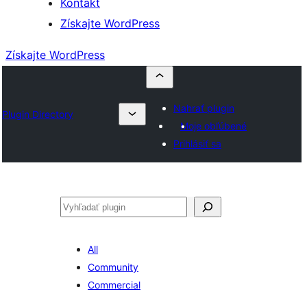
Kontakt
Získajte WordPress
Získajte WordPress
Nahrať plugin
Plugin Directory
Moje obľúbené
Prihlásiť sa
Hľadať
All
Community
Commercial