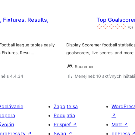
 Fixtures, Results,
Top Goalscore
c
(0
)
h
otball league tables easily
Display Scoremer football statisti
m Fixtures, Resu …
goalscorers, live scores, and more.
Scoremer
né s 4.4.34
Menej než 10 aktívnych inštalá
zdelávanie
Zapojte sa
WordPres
odpora
Podujatia
↗
ývojári
Prispieť
↗
Matt
↗
ordPress.tv
↗
Swag
↗
bbPress