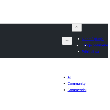
Nahrať plugin
Moje obľúbené
Prihlásiť sa
All
Community
Commercial