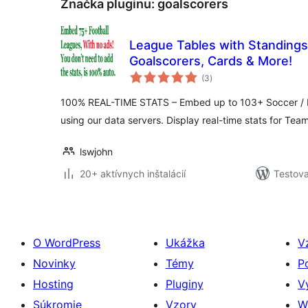
Značka pluginu:
goalscorers
League Tables with Standings,
Goalscorers, Cards & More!
celkové
(3
)
hodnotenie
100% REAL-TIME STATS – Embed up to 103+ Soccer / Fo
using our data servers. Display real-time stats for Tea
lswjohn
20+ aktívnych inštalácií
Testova
O WordPress
Ukážka
V
Novinky
Témy
P
Hosting
Pluginy
V
Súkromie
Vzory
W