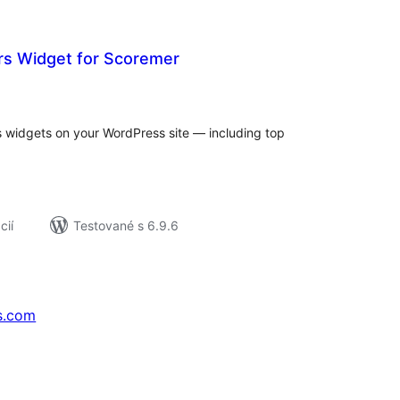
rs Widget for Scoremer
elkové
odnotenie
cs widgets on your WordPress site — including top
cií
Testované s 6.9.6
s.com
↗