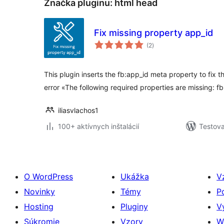
Značka pluginu:
html head
Fix missing property app_id
celkové
(2
)
hodnotenie
This plugin inserts the fb:app_id meta property to fi
error «The following required properties are missing: f
iliasvlachos1
100+ aktívnych inštalácií
Testova
O WordPress
Ukážka
V
Novinky
Témy
P
Hosting
Pluginy
V
Súkromie
Vzory
W