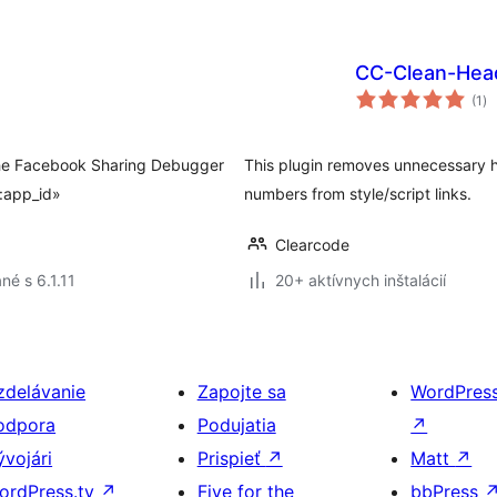
CC-Clean-Hea
ce
(1
)
ho
x the Facebook Sharing Debugger
This plugin removes unnecessary ht
b:app_id»
numbers from style/script links.
Clearcode
né s 6.1.11
20+ aktívnych inštalácií
zdelávanie
Zapojte sa
WordPres
odpora
Podujatia
↗
ývojári
Prispieť
↗
Matt
↗
ordPress.tv
↗
Five for the
bbPress