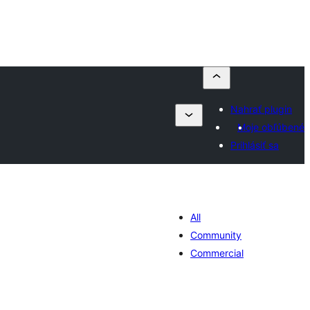
Nahrať plugin
Moje obľúbené
Prihlásiť sa
All
Community
Commercial