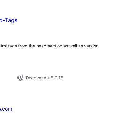
d-Tags
lkové
dnotenie
ml tags from the head section as well as version
Testované s 5.9.15
s.com
↗