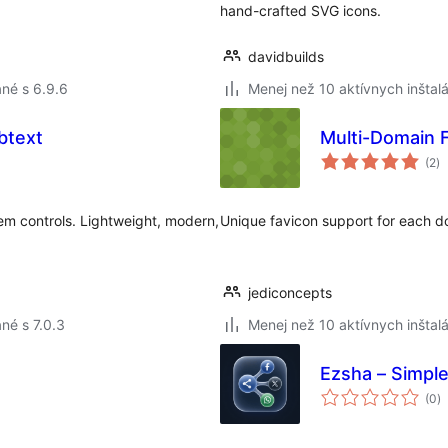
hand-crafted SVG icons.
davidbuilds
né s 6.9.6
Menej než 10 aktívnych inštalá
btext
Multi-Domain 
ce
(2
)
ho
em controls. Lightweight, modern,
Unique favicon support for each d
jediconcepts
né s 7.0.3
Menej než 10 aktívnych inštalá
Ezsha – Simple
c
(0
)
h