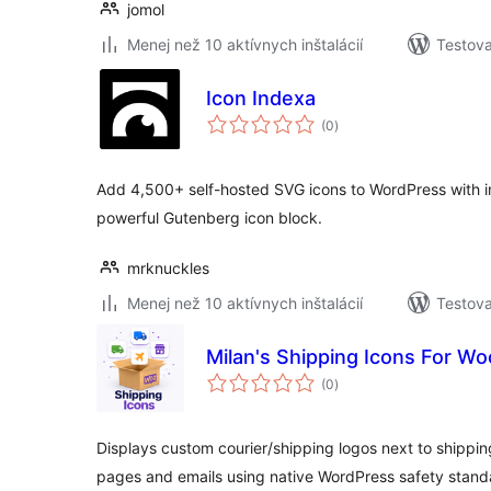
jomol
Menej než 10 aktívnych inštalácií
Testova
Icon Indexa
celkové
(0
)
hodnotenie
Add 4,500+ self-hosted SVG icons to WordPress with in
powerful Gutenberg icon block.
mrknuckles
Menej než 10 aktívnych inštalácií
Testova
Milan's Shipping Icons For Wo
celkové
(0
)
hodnotenie
Displays custom courier/shipping logos next to shippi
pages and emails using native WordPress safety stand