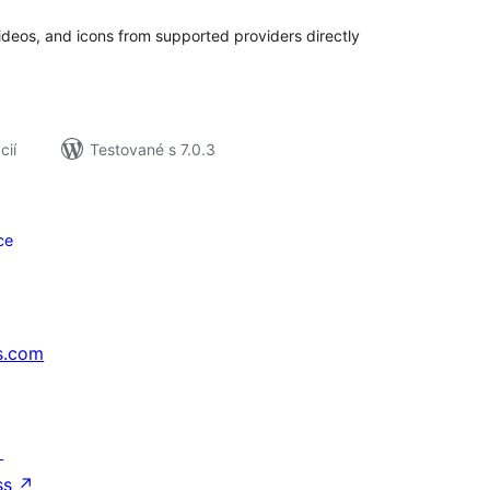
ideos, and icons from supported providers directly
.
cií
Testované s 7.0.3
ce
s.com
↗
ss
↗