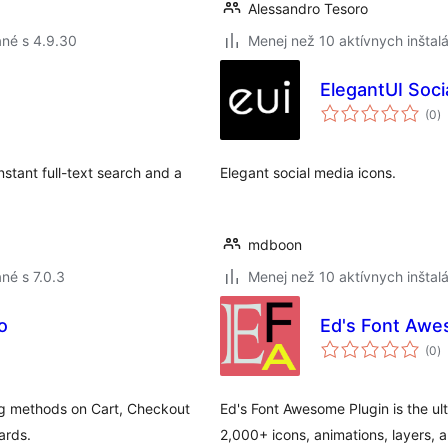
Alessandro Tesoro
né s 4.9.30
Menej než 10 aktívnych inštalá
ElegantUI Soci
c
(0
)
h
stant full-text search and a
Elegant social media icons.
mdboon
né s 7.0.3
Menej než 10 aktívnych inštalá
o
Ed's Font Aw
c
(0
)
h
ng methods on Cart, Checkout
Ed's Font Awesome Plugin is the u
ards.
2,000+ icons, animations, layers, 