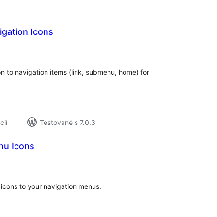
igation Icons
elkové
odnotenie
n to navigation items (link, submenu, home) for
cií
Testované s 7.0.3
nu Icons
elkové
odnotenie
icons to your navigation menus.