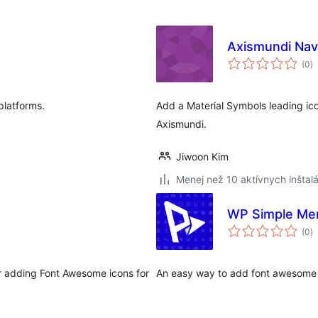
Axismundi Nav
c
(0
)
h
platforms.
Add a Material Symbols leading ico
Axismundi.
Jiwoon Kim
Menej než 10 aktívnych inštalá
WP Simple Me
c
(0
)
h
or adding Font Awesome icons for
An easy way to add font awesome 