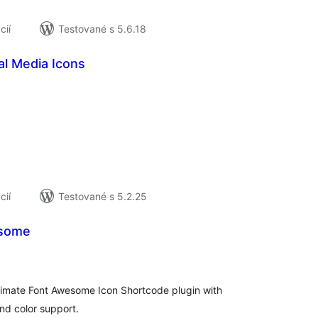
cií
Testované s 5.6.18
al Media Icons
elkové
odnotenie
cií
Testované s 5.2.25
esome
elkové
odnotenie
ltimate Font Awesome Icon Shortcode plugin with
and color support.