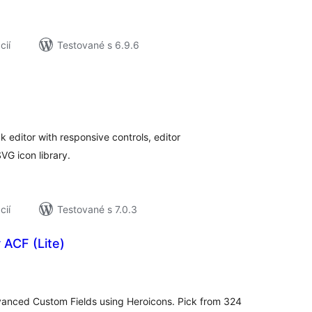
cií
Testované s 6.9.6
elkové
odnotenie
 editor with responsive controls, editor
G icon library.
cií
Testované s 7.0.3
 ACF (Lite)
elkové
odnotenie
Advanced Custom Fields using Heroicons. Pick from 324