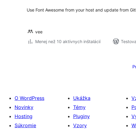
Use Font Awesome from your host and update from Gi
vee
Menej než 10 aktívnych inštalácií
Testova
Stránkovanie
príspevkov
P
O WordPress
Ukážka
V
Novinky
Témy
P
Hosting
Pluginy
V
Súkromie
Vzory
W