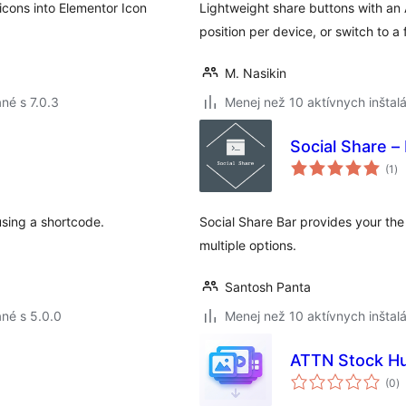
 icons into Elementor Icon
Lightweight share buttons with an 
position per device, or switch to a f
M. Nasikin
né s 7.0.3
Menej než 10 aktívnych inštalá
Social Share –
ce
(1
)
ho
using a shortcode.
Social Share Bar provides your the 
multiple options.
Santosh Panta
né s 5.0.0
Menej než 10 aktívnych inštalá
ATTN Stock Hu
c
(0
)
h