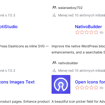
waianaeboy702
né s 7.0.3
Menej než 10 aktívnych inštalá
otiStudio
NativoBuilder
c
(0
)
h
Press Dashicons as inline SVG —
Improve the native WordPress block
enhancements, and a searchable SV
nativobuilder
né s 7.0.3
Menej než 10 aktívnych inštalá
cons Images Text
Open Icons for
c
(0
)
h
product pages. Enhance product
A beautiful icon picker field for 