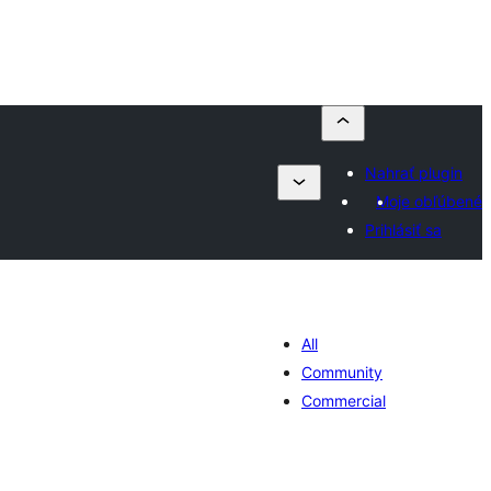
Nahrať plugin
Moje obľúbené
Prihlásiť sa
All
Community
Commercial