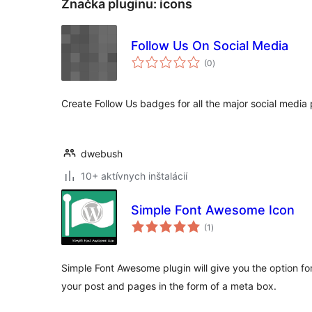
Značka pluginu:
icons
Follow Us On Social Media
celkové
(0
)
hodnotenie
Create Follow Us badges for all the major social media 
dwebush
10+ aktívnych inštalácií
Simple Font Awesome Icon
celkové
(1
)
hodnotenie
Simple Font Awesome plugin will give you the option f
your post and pages in the form of a meta box.