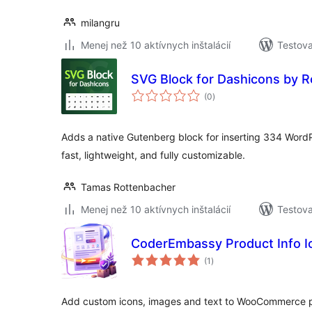
milangru
Menej než 10 aktívnych inštalácií
Testova
SVG Block for Dashicons by R
celkové
(0
)
hodnotenie
Adds a native Gutenberg block for inserting 334 Word
fast, lightweight, and fully customizable.
Tamas Rottenbacher
Menej než 10 aktívnych inštalácií
Testova
CoderEmbassy Product Info I
celkové
(1
)
hodnotenie
Add custom icons, images and text to WooCommerce 