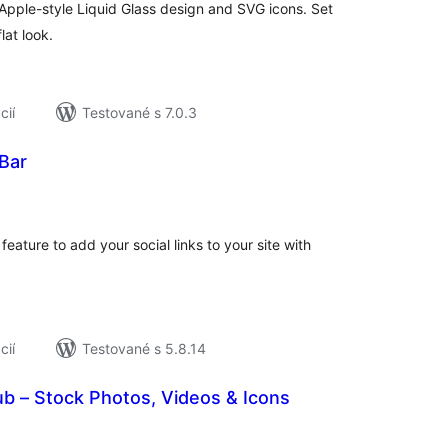
Apple-style Liquid Glass design and SVG icons. Set
lat look.
cií
Testované s 7.0.3
 Bar
lkové
dnotenie
feature to add your social links to your site with
cií
Testované s 5.8.14
b – Stock Photos, Videos & Icons
elkové
odnotenie