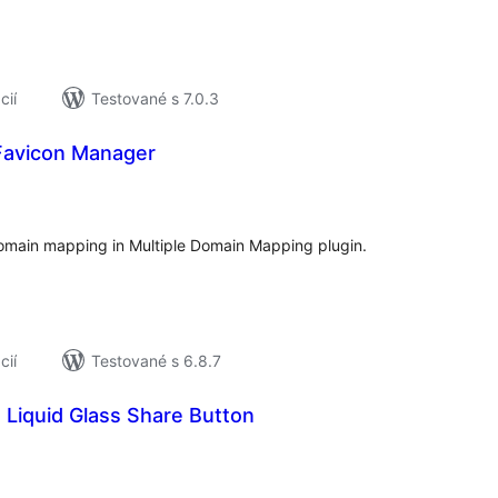
cií
Testované s 7.0.3
Favicon Manager
lkové
dnotenie
omain mapping in Multiple Domain Mapping plugin.
cií
Testované s 6.8.7
 Liquid Glass Share Button
elkové
odnotenie