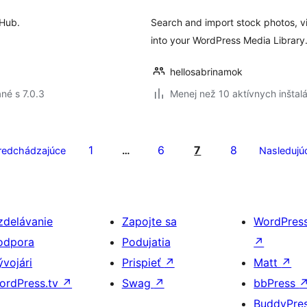
tHub.
Search and import stock photos, v
into your WordPress Media Library
hellosabrinamok
né s 7.0.3
Menej než 10 aktívnych inštalá
1
6
7
8
redchádzajúce
…
Nasledujú
zdelávanie
Zapojte sa
WordPres
odpora
Podujatia
↗
ývojári
Prispieť
↗
Matt
↗
ordPress.tv
↗
Swag
↗
bbPress
BuddyPre