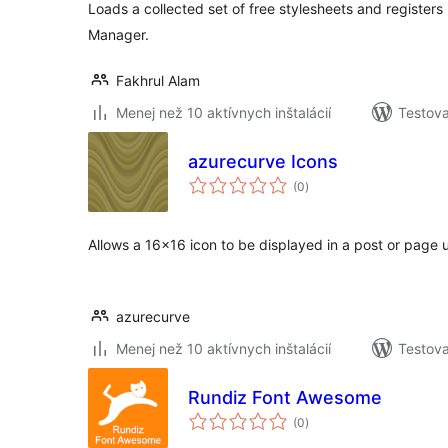
Loads a collected set of free stylesheets and registers
Manager.
Fakhrul Alam
Menej než 10 aktívnych inštalácií
Testova
azurecurve Icons
celkové
(0
)
hodnotenie
Allows a 16×16 icon to be displayed in a post or page 
azurecurve
Menej než 10 aktívnych inštalácií
Testova
Rundiz Font Awesome
celkové
(0
)
hodnotenie