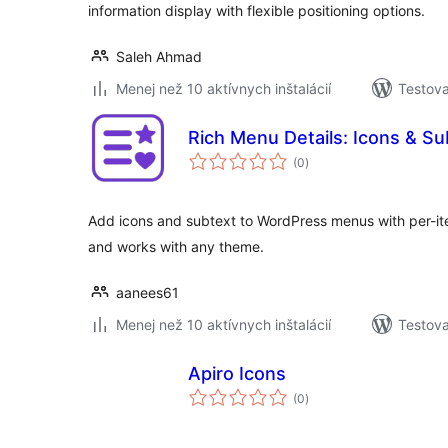
information display with flexible positioning options.
Saleh Ahmad
Menej než 10 aktívnych inštalácií
Testova
Rich Menu Details: Icons & Su
celkové
(0
)
hodnotenie
Add icons and subtext to WordPress menus with per-it
and works with any theme.
aanees61
Menej než 10 aktívnych inštalácií
Testova
Apiro Icons
celkové
(0
)
hodnotenie