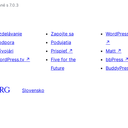
né s 7.0.3
zdelávanie
Zapojte sa
WordPres
odpora
Podujatia
↗
ývojári
Prispieť
↗
Matt
↗
ordPress.tv
↗
Five for the
bbPress
Future
BuddyPre
Slovensko