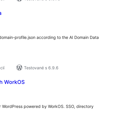
a
elkové
odnotenie
domain-profile.json according to the AI Domain Data
cií
Testované s 6.9.6
ith WorkOS
elkové
odnotenie
or WordPress powered by WorkOS. SSO, directory