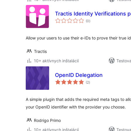
Tractis Identity Verifications
celkové
(0
)
hodnotenie
Allow your users to use their e-IDs to prove their true id
Tractis
10+ aktívnych inštalácií
Testova
OpenID Delegation
celkové
(2
)
hodnotenie
A simple plugin that adds the required meta tags to al
your OpenID identifier with the provider you choose.
Rodrigo Primo
10+ aktívnych inštalácií
Testova