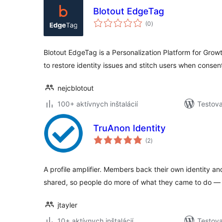
Blotout EdgeTag
celkové
(0
)
hodnotenie
Blotout EdgeTag is a Personalization Platform for Grow
to restore identity issues and stitch users when consen
nejcblotout
100+ aktívnych inštalácií
Testova
TruAnon Identity
celkové
(2
)
hodnotenie
A profile amplifier. Members back their own identity a
shared, so people do more of what they came to do — 
jtayler
10+ aktívnych inštalácií
Testova