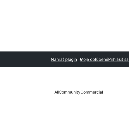
Nahrať plugin
Moje obľúbené
Prihlásiť sa
All
Community
Commercial