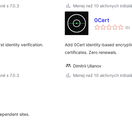
né s 7.0.3
Menej než 10 aktívnych inštalá
0Cert
c
(0
)
h
t identity verification.
Add 0Cert identity-based encryptio
certificates. Zero renewals.
Dimitrii Ulianov
né s 7.0.3
Menej než 10 aktívnych inštalá
ependent sites.