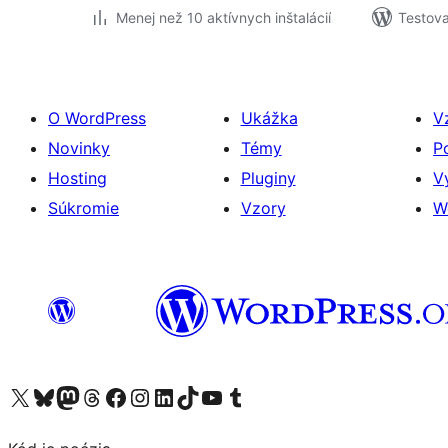
Menej než 10 aktívnych inštalácií
Testova
O WordPress
Ukážka
V
Novinky
Témy
P
Hosting
Pluginy
V
Súkromie
Vzory
W
Navštívte náš účet na X (predtým Twitter)
Navštívte náš účet na platforme Bluesky
Navštívte náš účet na Mastodone
Navštívte náš účet na platforme Threads
Navštívte našu stránku na Facebooku
Navštívte náš účet Instagram
Navštívte náš účet LinkedIn
Navštívte náš účet na platforme TikTok
Navštívte náš kanál YouTube
Navštívte náš účet na platforme Tumblr