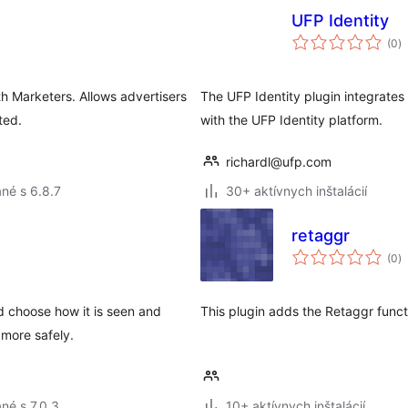
UFP Identity
c
(0
)
h
th Marketers. Allows advertisers
The UFP Identity plugin integrate
ted.
with the UFP Identity platform.
richardl@ufp.com
né s 6.8.7
30+ aktívnych inštalácií
retaggr
c
(0
)
h
nd choose how it is seen and
This plugin adds the Retaggr functi
more safely.
né s 7.0.3
10+ aktívnych inštalácií