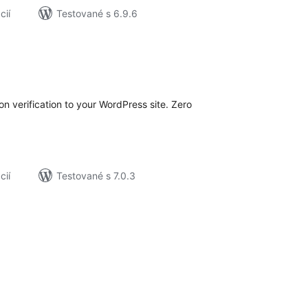
cií
Testované s 6.9.6
elkové
odnotenie
n verification to your WordPress site. Zero
cií
Testované s 7.0.3