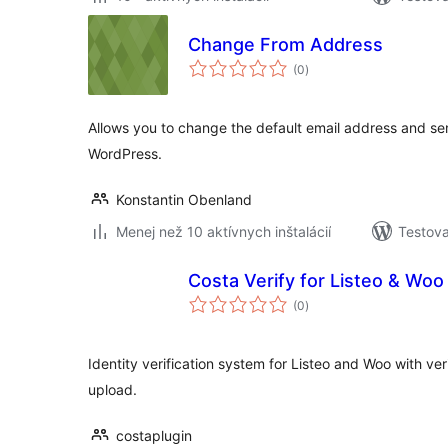
Change From Address
celkové
(0
)
hodnotenie
Allows you to change the default email address and se
WordPress.
Konstantin Obenland
Menej než 10 aktívnych inštalácií
Testova
Costa Verify for Listeo & Woo
celkové
(0
)
hodnotenie
Identity verification system for Listeo and Woo with v
upload.
costaplugin