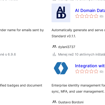
AI Domain Dat
c
(0
)
h
nder name for emails sent by
Automatically generate and serve 
Standard v0.1.1.
dylanl3737
né s 6.9.6
Menej než 10 aktívnych inštalá
Integration w
c
(0
)
h
erified badges and document
Enterprise identity management f
sync, MFA, and user management.
Gustavo Bordoni