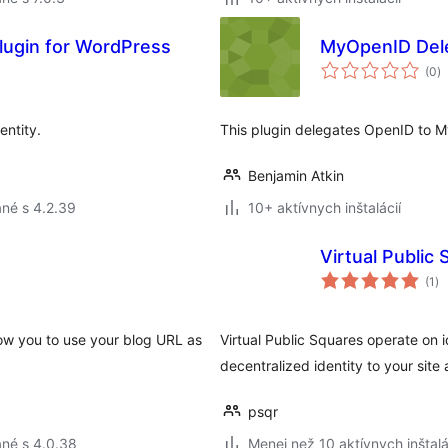
 plugin for WordPress
MyOpenID Del
c
(0
)
h
entity.
This plugin delegates OpenID to 
Benjamin Atkin
né s 4.2.39
10+ aktívnych inštalácií
Virtual Public
ce
(1
)
ho
low you to use your blog URL as
Virtual Public Squares operate on i
decentralized identity to your site
psqr
né s 4.0.38
Menej než 10 aktívnych inštalá