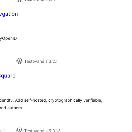
egation
elkové
odnotenie
MyOpenID.
Testované s 3.2.1
 Square
lkové
dnotenie
dentity. Add self-hosted, cryptographically verifiable,
 and authors.
cií
Testované s 6.0.13