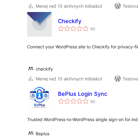
Menej než 10 aktívnych inštalácií
Testova
Checkify
celkové
(0
)
hodnotenie
Connect your WordPress site to Checkify for privacy-firs
checkify
Menej než 10 aktívnych inštalácií
Testova
BePlus Login Sync
celkové
(0
)
hodnotenie
Trusted WordPress-to-WordPress single sign-on for ind
Beplus