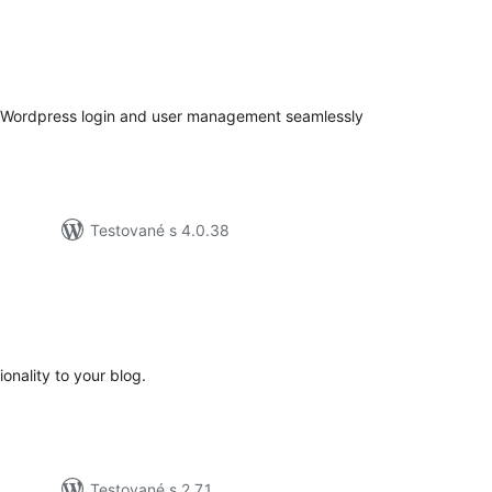
elkové
odnotenie
s Wordpress login and user management seamlessly
Testované s 4.0.38
elkové
odnotenie
onality to your blog.
Testované s 2.7.1