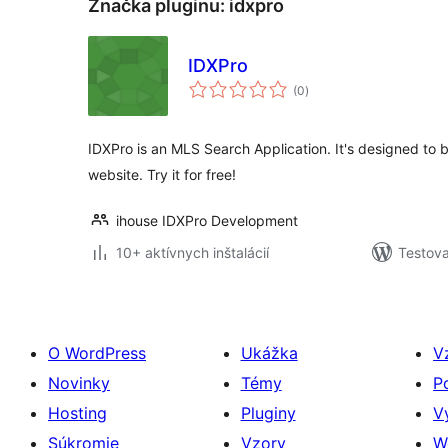
Značka pluginu:
idxpro
IDXPro
celkové
(0
)
hodnotenie
IDXPro is an MLS Search Application. It's designed to 
website. Try it for free!
ihouse IDXPro Development
10+ aktívnych inštalácií
Testova
O WordPress
Ukážka
V
Novinky
Témy
P
Hosting
Pluginy
V
Súkromie
Vzory
W