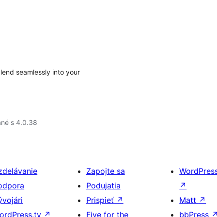
blend seamlessly into your
né s 4.0.38
zdelávanie
Zapojte sa
WordPres
odpora
Podujatia
↗
ývojári
Prispieť
↗
Matt
↗
ordPress.tv
↗
Five for the
bbPress