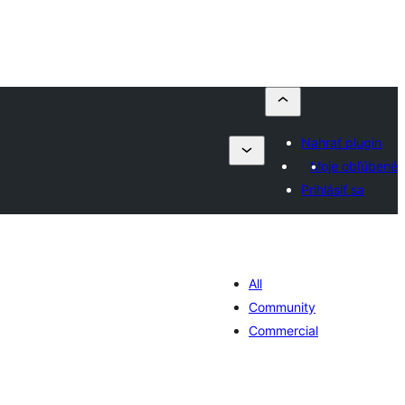
Nahrať plugin
Moje obľúbené
Prihlásiť sa
All
Community
Commercial