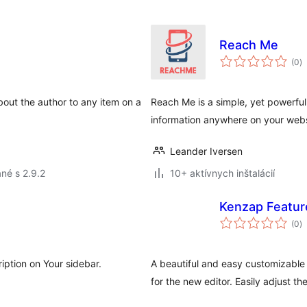
Reach Me
c
(0
)
h
about the author to any item on a
Reach Me is a simple, yet powerful
information anywhere on your webs
Leander Iversen
né s 2.9.2
10+ aktívnych inštalácií
Kenzap Featur
c
(0
)
h
iption on Your sidebar.
A beautiful and easy customizable 
for the new editor. Easily adjust t