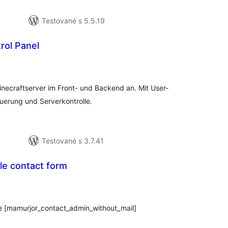
Testované s 5.5.19
rol Panel
lkové
dnotenie
inecraftserver im Front- und Backend an. Mit User-
uerung und Serverkontrolle.
Testované s 3.7.41
le contact form
elkové
odnotenie
e [mamurjor_contact_admin_without_mail]