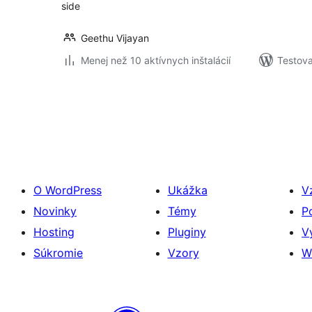
side
Geethu Vijayan
Menej než 10 aktívnych inštalácií
Testova
Stránkovanie
príspevkov
O WordPress
Ukážka
V
Novinky
Témy
P
Hosting
Pluginy
V
Súkromie
Vzory
W