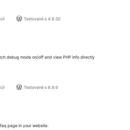
cií
Testované s 4.9.30
lkové
dnotenie
itch debug mode on/off and view PHP info directly
cií
Testované s 6.9.6
elkové
odnotenie
 faq page in your website.