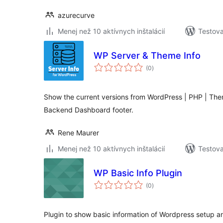
azurecurve
Menej než 10 aktívnych inštalácií
Testova
WP Server & Theme Info
celkové
(0
)
hodnotenie
Show the current versions from WordPress | PHP | Th
Backend Dashboard footer.
Rene Maurer
Menej než 10 aktívnych inštalácií
Testova
WP Basic Info Plugin
celkové
(0
)
hodnotenie
Plugin to show basic information of Wordpress setup a