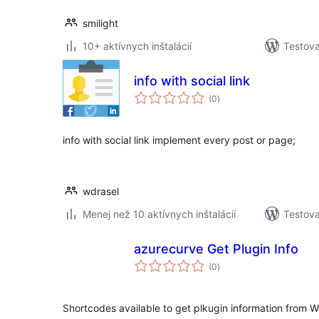
smilight
10+ aktívnych inštalácií
Testova
info with social link
celkové
(0
)
hodnotenie
info with social link implement every post or page;
wdrasel
Menej než 10 aktívnych inštalácií
Testova
azurecurve Get Plugin Info
celkové
(0
)
hodnotenie
Shortcodes available to get plkugin information from W