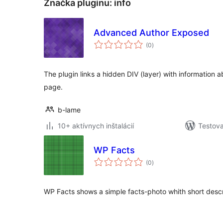
Značka pluginu:
info
Advanced Author Exposed
celkové
(0
)
hodnotenie
The plugin links a hidden DIV (layer) with information 
page.
b-lame
10+ aktívnych inštalácií
Testova
WP Facts
celkové
(0
)
hodnotenie
WP Facts shows a simple facts-photo whith short descr