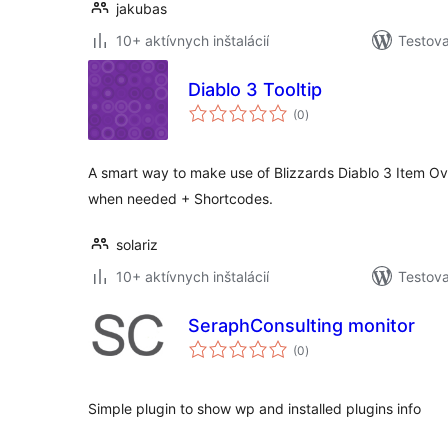
jakubas
10+ aktívnych inštalácií
Testova
Diablo 3 Tooltip
celkové
(0
)
hodnotenie
A smart way to make use of Blizzards Diablo 3 Item Ov
when needed + Shortcodes.
solariz
10+ aktívnych inštalácií
Testova
SeraphConsulting monitor
celkové
(0
)
hodnotenie
Simple plugin to show wp and installed plugins info