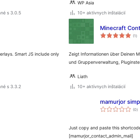
WP Asia
né s 3.0.5
10+ aktívnych inštalácií
Minecraft Cont
ce
(1
)
ho
erlays. Smart JS include only
Zeigt Informationen über Deinen M
und Gruppenverwaltung, Pluginste
Liath
né s 3.3.2
10+ aktívnych inštalácií
mamurjor simp
c
(0
)
h
Just copy and paste this shortcod
[mamurjor_contact_admin_mail]