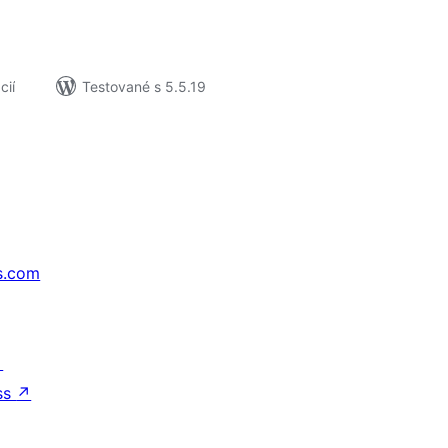
cií
Testované s 5.5.19
s.com
↗
ss
↗