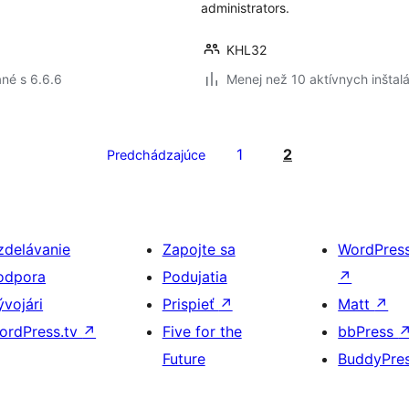
administrators.
KHL32
né s 6.6.6
Menej než 10 aktívnych inštalá
1
2
Predchádzajúce
zdelávanie
Zapojte sa
WordPres
odpora
Podujatia
↗
ývojári
Prispieť
↗
Matt
↗
ordPress.tv
↗
Five for the
bbPress
Future
BuddyPre