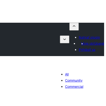
Nahrať plugin
Moje obľúbené
Prihlásiť sa
All
Community
Commercial