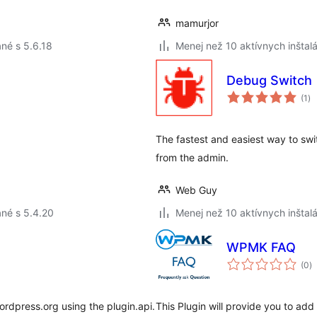
mamurjor
né s 5.6.18
Menej než 10 aktívnych inštalá
Debug Switch
ce
(1
)
ho
The fastest and easiest way to sw
from the admin.
Web Guy
né s 5.4.20
Menej než 10 aktívnych inštalá
WPMK FAQ
c
(0
)
h
ordpress.org using the plugin.api.
This Plugin will provide you to add