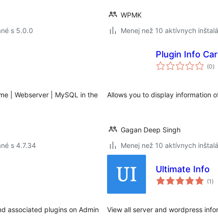
WPMK
né s 5.0.0
Menej než 10 aktívnych inštalá
Plugin Info Ca
c
(0
)
h
eme | Webserver | MySQL in the
Allows you to display information 
Gagan Deep Singh
né s 4.7.34
Menej než 10 aktívnych inštalá
Ultimate Info
ce
(1
)
ho
nd associated plugins on Admin
View all server and wordpress inform