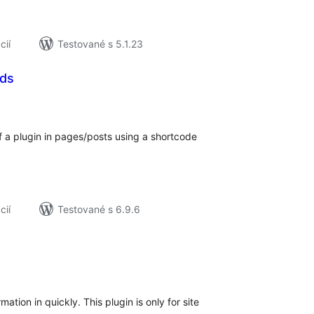
cií
Testované s 5.1.23
rds
elkové
odnotenie
of a plugin in pages/posts using a shortcode
cií
Testované s 6.9.6
lkové
dnotenie
ation in quickly. This plugin is only for site