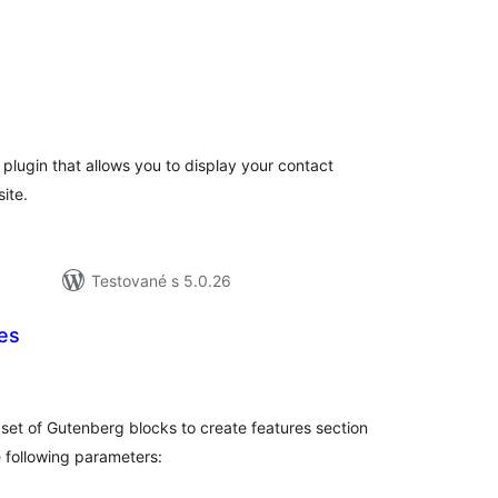
elkové
odnotenie
 plugin that allows you to display your contact
ite.
Testované s 5.0.26
es
elkové
odnotenie
set of Gutenberg blocks to create features section
he following parameters: